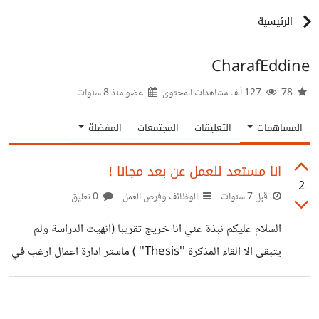
الرئيسية
CharafEddine
78
127 ألف مشاهدات المحتوى
عضو منذ
8 سنوات
المساهمات
التعليقات
المجتمعات
المفضلة
انا مستعد للعمل عن بعد مجانا !
2
قبل 7 سنوات
الوظائف وفرص العمل
0 تعليق
السلام عليكم نبذة عني انا خريج تقريبا (انهيت الدراسة ولم
يتبقى الا القاء المذكرة ''Thesis'' ) ماستر ادارة اعمال ارغب في
عمل في وظيفة مجانا بدوام جزئي في شركات التي تعمل عن
بعد. اعجبت بمجال العمل عن بعد وخاصة بعد افتتاح موقع بعيد