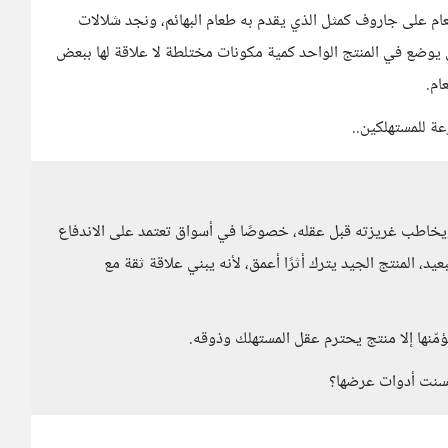
طعام على جاروف كمثل الذي يقدم به طعام البهائم، ونجد شلالات
ي يوضع في المنتج الواحد كمية مكونات مختلطة لا علاقة لها ببعض
ام.
عة للمستهلكين..
ويخاطب غريزته قبل عقله، خصوصًا في أسواق تعتمد على الاندفاع
د، المنتج الجيد يترك أثرًا أعمق، لأنه يبني علاقة ثقة مع
 يُؤمّنها إلا منتج يحترم عقل المستهلك وذوقه.
ُحسنت أدوات عرضها؟