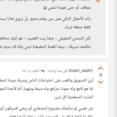
موقف، أو حتى هوية تنتمي لها.
رائد الأعمال الذكي مش بس يقدّم منتج، بل يروي لماذا يست
فقط صفقة شراء.
لكن التحدي الحقيقي – وهنا بيت القصيد – هو كيف نحافظ عل
تنكشف سريعًا… بينما القصة الحقيقية تبني ولاءً قد يدوم لع
Eslam_salah1
أضف ردا
قبل سنة واحدة
0
أرى التسويق واللعب على احتياجات الناس وسيلة جيدة لتحقي
لما هو لامع وله صوت مرتفع وله سيط وشهرة، أما قاعدة الجودة
أصابت السطحية كل شئ.
عن نفسي لو سأمتلك مشروع استثماري أو ربحي فسيكون أول اهت
بالقيمة الفعلية إلا على المستوى الذي يحقق الرضا فقط