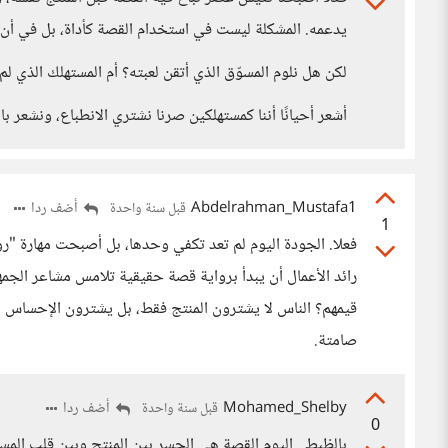
يدعمه. المشكلة ليست في استخدام القصة كأداة، بل في أ
لكن هل نلوم المسوّق الذي أتقن لعبته؟ أم المستهلك الذي لم
أشعر أحيانًا أننا كمستهلكين صرنا نشتري الانطباع، ونشعر بال
Abdelrahman_Mustafa1
أضف ردا
قبل سنة واحدة
1
فعلا. الجودة اليوم لم تعد تكفي وحدها، بل أصبحت مهارة "رو
رائد الأعمال أن يبدأ برواية قصة حقيقية تلامس مشاعر الجمه
قيمهم؟ الناس لا يشترون المنتج فقط، بل يشترون الإحساس ب
صامتة.
Mohamed_Shelby
أضف ردا
قبل سنة واحدة
0
بالظبط.. اليوم القصة هي الجسر بين المنتج وبين قلب الم