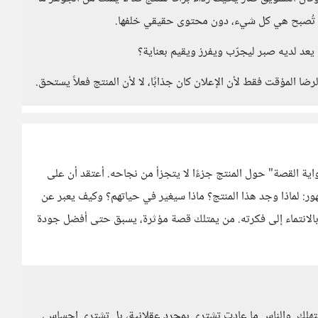
ن تُصبح هي كل شيء، دون محتوى حقيقي خلفها.
 يعد لديه صبر ليجرّب ويفرز ويقيم بعناية؟
رضا المؤقت فقط لأن الإعلان كان جذابًا، لا لأن المنتج فعلاً يستحق.
اية القصة" حول المنتج جزءًا لا يتجزأ من نجاحه. أعتقد أن على
ور: لماذا وجد هذا المنتج؟ ماذا سيغير في حياتهم؟ وكيف يعبر عن
الانتماء إلى فكرته. من يمتلك قصة مؤثرة، يسبق حتى أفضل جودة
ستهلك. والناس ما عادت تشتري بمجرد عقلانية، بل تشتري إحساس،