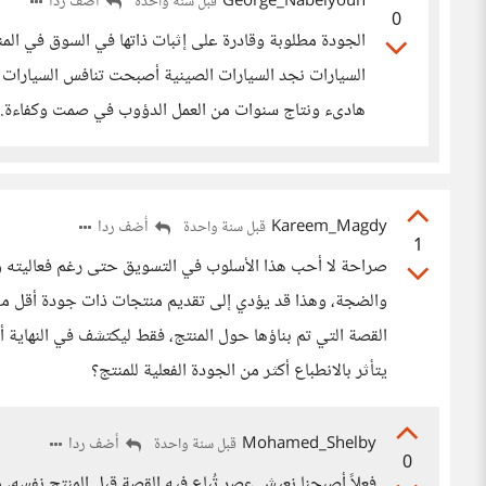
George_Nabelyoun
أضف ردا
قبل سنة واحدة
0
الجودة مطلوبة وقادرة على إثبات ذاتها في السوق في المن
السيارات نجد السيارات الصينية أصبحت تنافس السيارات 
هادىء ونتاج سنوات من العمل الدؤوب في صمت وكفاءة.
Kareem_Magdy
أضف ردا
قبل سنة واحدة
1
صراحة لا أحب هذا الأسلوب في التسويق حتى رغم فعاليته ون
والضجة، وهذا قد يؤدي إلى تقديم منتجات ذات جودة أقل مقارن
القصة التي تم بناؤها حول المنتج، فقط ليكتشف في النهاية 
يتأثر بالانطباع أكثر من الجودة الفعلية للمنتج؟
Mohamed_Shelby
أضف ردا
قبل سنة واحدة
0
فعلاً أصبحنا نعيش عصر تُباع فيه القصة قبل المنتج نفسه، وك