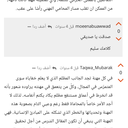
التفاصيل بالمعنى الحرفي للكلمة، وأي تفصيلة مهما كانت تافهة،
من الممكن ان تقلب مسار المحامي المهني رأسًا على عقب.
moeenabuawwad
أضف ردا
قبل 4 سنوات
0
صدقت يا صديقي
كلامك سليم
Taqwa_Mubarak
أضف ردا
قبل 4 سنوات
0
في كل مهنة تجد الجانب المظلم الذي لا يعلم خفاياه سوى
المتمرّس في المجال، وكلّ من يتعمق في مهنته يراوده شعور بأنه
قد انخرط في أعماق مستنقع مظلم يكاد يكتم أنفاسه، لذلك لا
أجد الأمر خاصاً بالمحاماة فقط رغم وعيي التام بصعوبة هذه
المهنة وتحدياتها والخطر الذي تشكله على المبادئ الإنسانية، فهي
المهنة التي ينبغي أن تكون المقاتل الشرس من أجل تحقيق