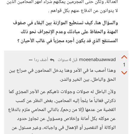
العدالة، ولكن حتى المجرمين يمكنهم شراء أمهر المحامين الذين
لا يتوانون عن الدفاع عنهم بكل قواهم .
والسؤال هنا، كيف تستطيع الموازنة بين البقاء في صفوف
المهنة والحفاظ على مبادئك وعدم الإنجراف نحو ذلك
المستنقع الذي قد يكون أجره مجزياً في غالب الأحيان ؟
moeenabuawwad
أضف ردا
قبل 4 سنوات
1
وهذا أصعب ما في الأمر وهنا يدخل المحامون في صراع بين
الحق والباطل، بين الخير والشر،
ولأن الباطل له صولات وجولات ناهيكم عن الأجر المجزي كما
ذكرتي فغالباً ما يلجأ إليه المحامين، بغض النظر عن كسب
القضية من عدمها (إلا من رحم)، بالتالي المحامي ملزم بالدفاع
عن موكله بكل أمانة وإخلاص ومسؤول عن تجاوز حدود
الوكالة أو التقصير أو الإهمال في واجباته، وغير مسئول عن