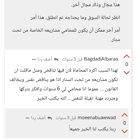
هذا مجال وذاك مجال آخر،
انظر لحالة السوق وما يحتاجه ثم انطلق، هذا أمر
أمر آخر ممكن أن يكون للمحامي مشاريعه الخاصة من تحت
ستار.
BagdadiAlbaraa
أضف ردا
قبل 3 سنوات
0
لهذا السبب اكره المحاماة لان فيها تناقض ومثل ماقلت ان
تكون مشاريعه من تحت الستار اذا هو يناقض نفس ويخالف
القانون ... عموما انا محامي لي 6 سنوات وافكر بتركها
ومتردد مهنة ثقيلة للنفس .. الله يكتب الخير
moeenabuawwad
أضف ردا
قبل 3 سنوات
0
ربنا يكتب لنا الخير جميعاً