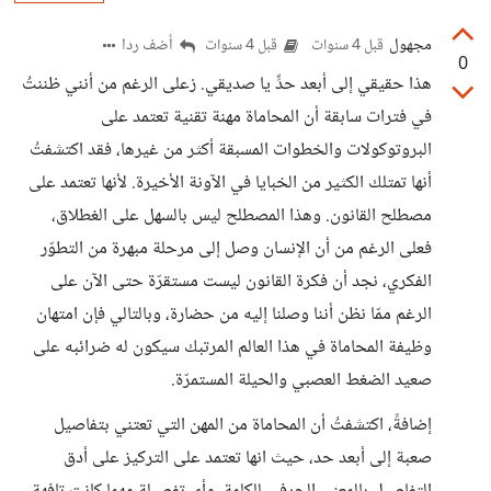
مجهول
أضف ردا
قبل 4 سنوات
قبل 4 سنوات
0
هذا حقيقي إلى أبعد حدٍّ يا صديقي. زعلى الرغم من أنني ظننتُ
في فترات سابقة أن المحاماة مهنة تقنية تعتمد على
البروتوكولات والخطوات المسبقة أكثر من غيرها، فقد اكتشفتُ
أنها تمتلك الكثير من الخبايا في الآونة الأخيرة. لأنها تعتمد على
مصطلح القانون. وهذا المصطلح ليس بالسهل على الغطلاق،
فعلى الرغم من أن الإنسان وصل إلى مرحلة مبهرة من التطوّر
الفكري، نجد أن فكرة القانون ليست مستقرّة حتى الآن على
الرغم ممّا نظن أننا وصلنا إليه من حضارة، وبالتالي فإن امتهان
وظيفة المحاماة في هذا العالم المرتبك سيكون له ضرائبه على
صعيد الضغط العصبي والحيلة المستمرّة.
إضافةً، اكتشفتُ أن المحاماة من المهن التي تعتني بتفاصيل
صعبة إلى أبعد حد، حيث انها تعتمد على التركيز على أدق