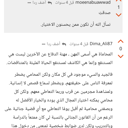
moeenabuawwad
أضف ردا
قبل 4 سنوات
1
صدقتِ
نسأل الله أن نكون ممن يحسنون الاختيار.
Dima_Ali87
أضف ردا
قبل 4 سنوات
0
المحاماة هي أسمى المهن ، مهنة الدفاع عن الآخرين ليست هي
المستنقع وإنما هي الكاشف لمستنقع الحياة المليئة بالمتناقضات.
فالجيد والسيء موجود في كل مكان ولكن المحامي يضطر
لمعرفة الناس على حقيقتهم، ويضطر لسماع قصص لا إنسانية.
ولمشاهدة مجرمين عن قرب وربما التعاطي معهم. ولكن كل
محامي يمكنه اختيار المجال الذي يوده والخيار الأفضل له
وبصفتي محامية لم أقبل يومًا التعاطي مع أي قضية جنائية على
الرغم من أن القانون الجنائي بالنسبة لي كان ممتعاً بالدراسة
وبالتدريب ولكن لدي ضوابط شخصية تمنعني من دخول هذا