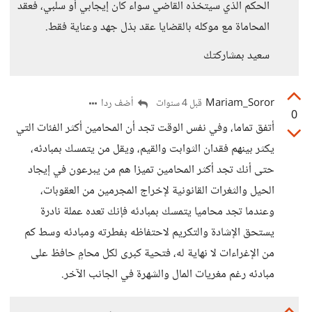
الحكم الذي سيتخذه القاضي سواء كان إيجابي أو سلبي، فعقد
المحاماة مع موكله بالقضايا عقد بذل جهد وعناية فقط.
سعيد بمشاركتك
Mariam_Soror
أضف ردا
قبل 4 سنوات
0
أتفق تماما، وفي نفس الوقت تجد أن المحامين أكثر الفئات التي
يكثر بينهم فقدان الثوابت والقيم، ويقل من يتمسك بمبادئه،
حتى أنك تجد أكثر المحامين تميزا هم من يبرعون في إيجاد
الحيل والثغرات القانونية لإخراج المجرمين من العقوبات،
وعندما تجد محاميا يتمسك بمبادئه فإنك تعده عملة نادرة
يستحق الإشادة والتكريم لاحتفاظه بفطرته ومبادئه وسط كم
من الإغراءات لا نهاية له، فتحية كبرى لكل محامٍ حافظ على
مبادئه رغم مغريات المال والشهرة في الجانب الآخر.