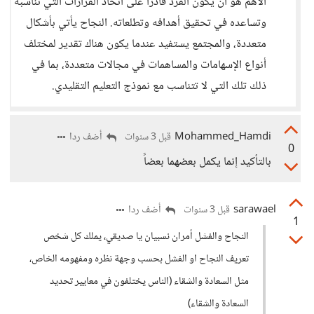
الأهم هو أن يكون الفرد قادرًا على اتخاذ القرارات التي تناسبه
وتساعده في تحقيق أهدافه وتطلعاته. النجاح يأتي بأشكال
متعددة، والمجتمع يستفيد عندما يكون هناك تقدير لمختلف
أنواع الإسهامات والمساهمات في مجالات متعددة، بما في
ذلك تلك التي لا تتناسب مع نموذج التعليم التقليدي.
Mohammed_Hamdi
أضف ردا
قبل 3 سنوات
0
بالتأكيد إنما يكمل بعضهما بعضاً
sarawael
أضف ردا
قبل 3 سنوات
1
النجاح والفشل أمران نسبيان يا صديقي، يملك كل شخص
تعريف النجاح او الفشل بحسب وجهة نظره ومفهومه الخاص،
مثل السعادة والشقاء (الناس يختلفون في معايير تحديد
السعادة والشقاء)