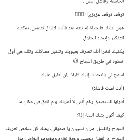
الجامعة وفاشل أيض..
توقف توقف عزيزي!! 🙋🏻‍♂️
هون عليك فالحياة لم تنته بعد فأنت لاتزال تتنفس، يمكنك
التفكير وإيجاد الحلول
يكفيك فخرا أنك تعترف بعيوبك وتتقبل مشاكلك وتلك هي أول
خطوة في طريق النجاح 😉
اسمح لي بالتحدث إليك قليلا ..لن أطيل عليك
(أنت لست فاشلا)
أقولها لك بصدق رغم أنني لا أعرفك ولم نلتق في مكان ما
كيف أكون بتلك الثقة إذا؟
النجاح والفشل أمران نسبيان يا صديقي، يملك كل شخص تعريف
النجاح او الفشل بحسب وجهة نظره ومفهومه الخاص، مثل