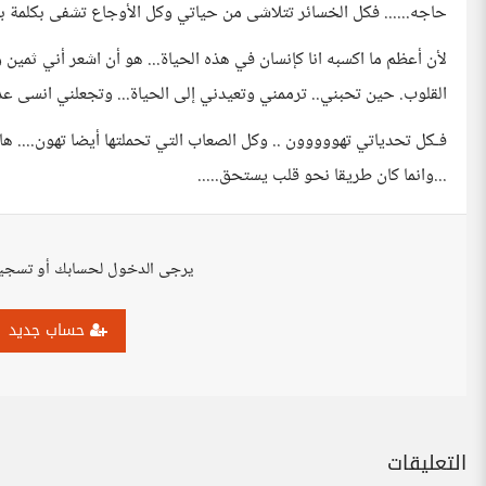
حاجه...... فكل الخسائر تتلاشى من حياتي وكل الأوجاع تشفى بكلمة بي
لأن أعظم ما اكسبه انا كإنسان في هذه الحياة... هو أن اشعر أني ث
القلوب. حين تحبني.. ترممني وتعيدني إلى الحياة... وتجعلني انسى عد
فـكل تحدياتي تهووووون .. وكل الصعاب التي تحملتها أيضا تهون.... ه
...وانما كان طريقا نحو قلب يستحق.....
يرجى الدخول لحسابك أو تسجي
حساب جديد
التعليقات