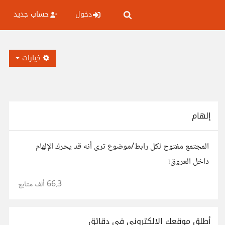
دخول
حساب جديد
خيارات
إلهام
المجتمع مفتوح لكل رابط/موضوع ترى أنه قد يحرك الإلهام
داخل العروق!
66.3 ألف
متابع
أطلق موقعك الإلكتروني في دقائق