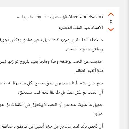
Abeerabdelsalam
أضف ردا
قبل سنة واحدة
0
الأستاذ عبد الملك المحترم
ما خطه قلمك ليس مجرد كلمات بل نبض صادق يعكس تجربة 
وعاش معانيه الخفية.
حديثك عن الحب بوصفه وطنًا وملجأً يعيد للروح توازنها ليس ح
قلبًا أتعبه العطاء.
نعم حين نشعر أننا محبوبون بحق يصبح لكل ما مررنا به طعم
أن التعب لم يكن عبثًا بل طريقًا نحو قلب يستحق.
جميل ما عبّرت عنه من أن الحب لا يُختزل في الكلمات ب
غيابنا
أن نُحس بأننا لسنا عابرين بل جزء أصيل من يومهم وحياتهم.