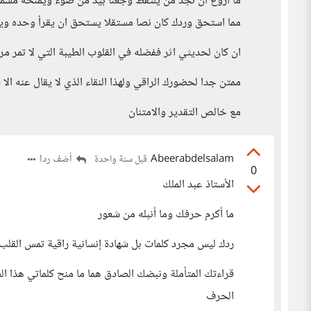
ما اروع ان نجد من يلتقط وجعنا بيد من ضوء ويمنحه مسمى 
مما استحق وردك كان نصا مستقلا يستحق ان يقرأ وحده وي
ان كان لحديثي اثر ففضله في القلوب الطيبة التي لا تمر م
ممتن جدا لحضورك الراقي ولهذا النقاء الذي لا يقال عنه ا
مع خالص التقدير والامتنان
Abeerabdelsalam
أضف ردا
قبل سنة واحدة
0
الأستاذ عبد الملك
ما أكرم حرفك وما أنبله من شعور
ردك ليس مجرد كلمات بل شهادة إنسانية راقية تمس القلب
قراءتك المتأملة ونبضك الصادق هما ما منح كلماتي هذا ا
الحرف