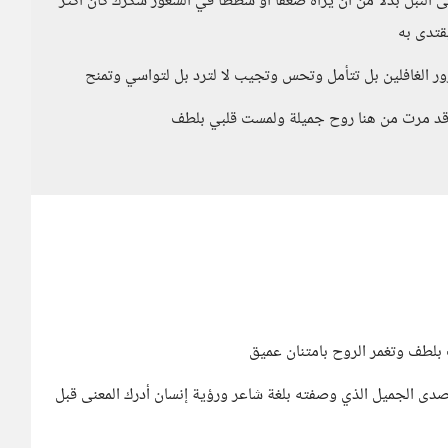
النبل بدلا من ان يراه ضعفا او شططا في الشعور شكرك كان اكثر
قتدى به
رور الغافلين بل تتأمل وتحس وتجيب لا لترد بل لتواسي وتمنح
لا قد مرت من هنا روح جميلة ولمست قلبي بلطف
 بلطف وتغمر الروح بامتنان عميق
لصدى الجميل الذي وصفته بلغة شاعر ورؤية إنسان أدرك المعنى قبل