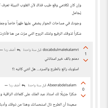
وإن كان لكلامي وقع طيب فذاك لأن القلوب النبيلة تعرف 
يُجامل
وجودك في مساحات الحوار يضفي عليها طهراً خاصاً وجمالاً
شكراً لذوقك الرفيع ولتلك الروح التي مرّت من هنا فأنار
docabdulmalekalamri
أضف ردا
قبل سنة واحدة
1
دمتم بالف خير استاذتي
اسلوبك رائع بالطرح والسرد... هل انتي كاتبه !؟
Abeerabdelsalam
أضف ردا
قبل سنة واحدة
0
شكرًا جزيلًا لك استاذ عبد الملك على كلماتك الراقية 
سعيدة أن الطرح نال استحسانك وهذا من ذوقك وأدب