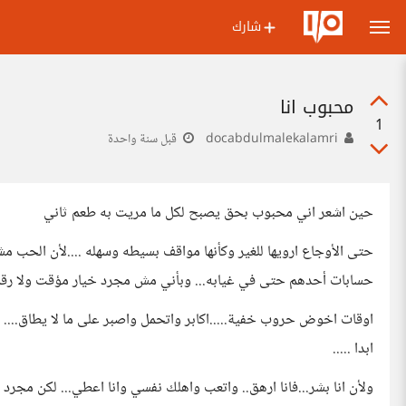
شارك
محبوب انا
1
docabdulmalekalamri
قبل سنة واحدة
حين اشعر اني محبوب بحق يصبح لكل ما مريت به طعم ثاني
حتى الأوجاع ارويها للغير وكأنها مواقف بسيطه وسهله ....لأن الحب م
حسابات أحدهم حتى في غيابه... وبأني مش مجرد خيار مؤقت ولا رقم 
اوقات اخوض حروب خفية.....اكابر واتحمل واصبر على ما لا يطاق.... 
ابدا .....
ولأن انا بشر...فانا ارهق.. واتعب واهلك نفسي وانا اعطي... لكن مج