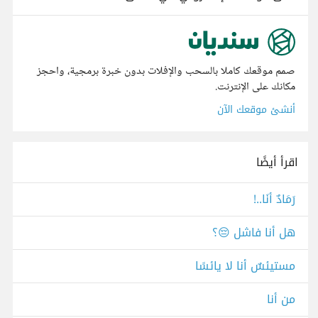
صمم موقعك كاملا بالسحب والإفلات بدون خبرة برمجية، واحجز
مكانك على الإنترنت.
أنشئ موقعك الآن
اقرأ أيضًا
رَمَادٌ أنَا..!
هل أنا فاشل 😔؟
مستيئسٌ أنا لا يائسًا
من أنا