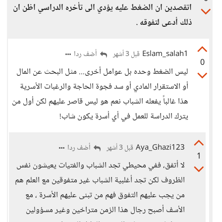
اتقصدين ان الضغط عليه يؤدي الى تأخره الدراسي اظن ان
ذلك أدعى لتفوقه .
Eslam_salah1
أضف ردا
قبل 3 أشهر
0
ليس الضغط وحده بل عوامل أخرى... مثل البحث عن المال
أو الاستقرار المادي أو سد فجوة الحاجة والرغبات الأسرية
هذا غالباً يفعله الشباب نعم هو ليس قاصر عليهم لكن أول من
يترك الدراسة للعمل في أي أسرة يكون شاب!
Aya_Ghazi123
أضف ردا
قبل 3 أشهر
1
لا أتفق، ففي محيطي تجد الشباب والفتيات يعيشون نفس
الظروف لكن تجد أغلبية الشباب غير متفوقين مع العلم هم
من يجب عليهم التفوق فهم من تبنى عليهم الأسرة ، مع
الأسف أصبح رجال هذا الزمن متراخين وغير مسؤولين