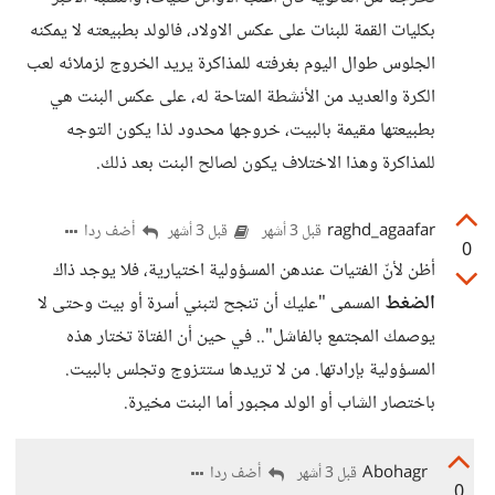
بكليات القمة للبنات على عكس الاولاد، فالولد بطبيعته لا يمكنه
الجلوس طوال اليوم بغرفته للمذاكرة يريد الخروج لزملائه لعب
الكرة والعديد من الأنشطة المتاحة له، على عكس البنت هي
بطبيعتها مقيمة بالبيت، خروجها محدود لذا يكون التوجه
للمذاكرة وهذا الاختلاف يكون لصالح البنت بعد ذلك.
raghd_agaafar
أضف ردا
قبل 3 أشهر
قبل 3 أشهر
0
أظن لأنّ الفتيات عندهن المسؤولية اختيارية، فلا يوجد ذاك
الضغط
المسمى "عليك أن تنجح لتبني أسرة أو بيت وحتى لا
يوصمك المجتمع بالفاشل".. في حين أن الفتاة تختار هذه
المسؤولية بإرادتها. من لا تريدها ستتزوج وتجلس بالبيت.
باختصار الشاب أو الولد مجبور أما البنت مخيرة.
Abohagr
أضف ردا
قبل 3 أشهر
0