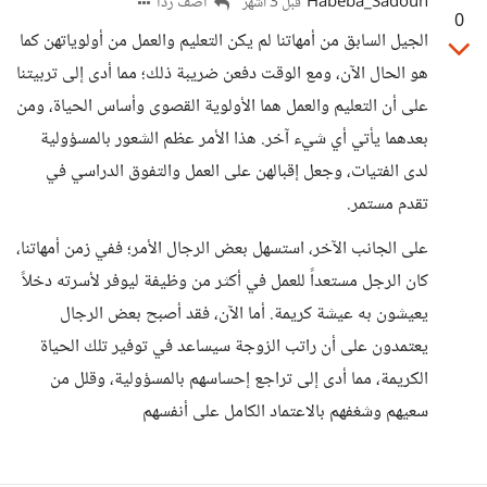
Habeba_Sadoun
أضف ردا
قبل 3 أشهر
0
الجيل السابق من أمهاتنا لم يكن التعليم والعمل من أولوياتهن كما
هو الحال الآن، ومع الوقت دفعن ضريبة ذلك؛ مما أدى إلى تربيتنا
على أن التعليم والعمل هما الأولوية القصوى وأساس الحياة، ومن
بعدهما يأتي أي شيء آخر. هذا الأمر عظم الشعور بالمسؤولية
لدى الفتيات، وجعل إقبالهن على العمل والتفوق الدراسي في
تقدم مستمر.
على الجانب الآخر، استسهل بعض الرجال الأمر؛ ففي زمن أمهاتنا،
كان الرجل مستعداً للعمل في أكثر من وظيفة ليوفر لأسرته دخلاً
يعيشون به عيشة كريمة. أما الآن، فقد أصبح بعض الرجال
يعتمدون على أن راتب الزوجة سيساعد في توفير تلك الحياة
الكريمة، مما أدى إلى تراجع إحساسهم بالمسؤولية، وقلل من
سعيهم وشغفهم بالاعتماد الكامل على أنفسهم