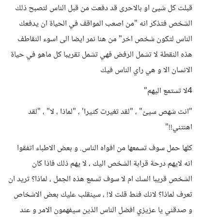
قبلت كل شيئ او بالاحرى قد دفعت من قبل الناس لتصبح ذلك
الشخص فتذكر انه "من اصعب المواقف في الحياة ان يدفعك
الناس لتكون شخص اخر" من هنا نمر ايضا الى اسوء النقاطف
هذه النقطة لا تشمل الرفض فهي تشمل تقريبا كل ماهو في حياة
الانسان الا و هي راي الناس فيك
4لا تستمع اليهم"
"انت شهص سيئ" ، "لقد تغيرت كثيرا' ، "لماذا ، لا" ، "لقد
اهنتني!!"
كلها حمل سوف تسمعها من افواه الناس. و بعض الاطباء اتفقوا
انه لايهم درحة قرابة الشخص اليك ، لا يهم ذلك فاذا كان
الشخص قريبا السك ام لا سوف تسمع هذه الجمل ، لماذا؟ تريد ان
تعرف لماذا؟ لانك فثط قلت لا! ، سينقلب عليك بعض الاشخاص
و صدقني يا عزيزي افضل الناس الذين سيفهمون الامر و عند