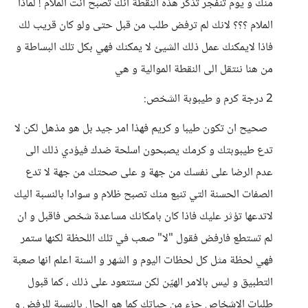
منك و يوم تنفجر تذكر هذه النقطة انك تصبح انت الملام ! لماذا
الملام ؟؟؟ لانك لم ترفض طلب من قبل حتى ولو كان قريب لك
فاذا لايمكنك عمل ذلك الشيئ لا يمكنك فهي بكل تلك البساطة و
من هنا ننتقل الى النقطة الموالية و هي
2 درجة كرم و طيبوبة الشخص:
صحيح ان تكون طيبا و كريم فهذا امر جيد بل هو مذهل لكن لا
تدع طيبوبتك و كرمك يصبحون اسلحة ضدك فيؤدي ذلك الى
عدم الرضا على نفسك من جهة و على صحتك من جهة لا تدع
الصفات الحسنة التي تنبع منك تصبح ظلام و سوادا بالنسبة اليك
لاتدعها تؤثر عليك فاذا كان بامكانك مساعدة شخص فاقبل و ان
لم تستطع فارفض فقول "لا" صعب في تلك اللحظة لكنها ستمر
فهي لحظة مثل كل لحظات اليوم و الشهر و السنة اعلم انها صعبة
التطبيق و ليس بالامر الهيّن لكن ستتعود على ذلك ، كما قبول
طلبات الاشخاص جزء من حياتك كما هو الحال بالنسبة للرفض و