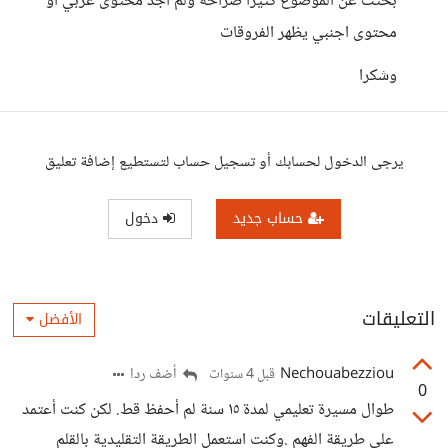
بحثت عن الموضوع كثيراَ صراحة ولم اجد محتوى عربي او
محتوى اجنبي يظهر الفروقات
وشكرا
يرجى الدخول لحسابك أو تسجيل حساب لتستطيع إضافة تعليق
حساب جديد
دخول
التعليقات
الأفضل
Nechouabezziou
أضف ردا
قبل 4 سنوات
0
طوال مسيرة تعليمي لمدة ١٥ سنة لم أحفظ قط. لكن كنت أعتمد
على طريقة الفهم .وكنت استعمل الطريقة التقليدية بالقلم