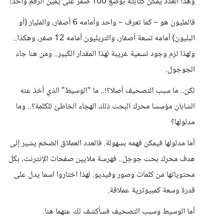
وهذا العدد يمكن كتابته بوضع 100 صفر على يمين الرقم واحد!
فالمليون هو – كما تعرف – واحد وأمامه 6 أصفار، والمليار (أو
البليون) أمامه تسعة أصفار، والتريليون أمامه 12 صفر، وهكذا..
ولهذا لزم وجود تسمية غريبة لهذا المقدار الكبير.. ومن هنا جاء
الجوجول.
لكن.. ما سبب التصحيف أصلا؟!.. ما "الوسيط" الذي أخذ عنه
الشابان مؤسسا محرك البحث ذلك الهجاء الخاطئ للكلمة؟.. وما
مدلولها؟
أما مدلولها فيمكن فهمه بسهولة. فالعدد العملاق الضخم يشير إلى
هدف محرك بحث جوجل.. فهرسة ملايين صفحات الإنترنت، بكل
محتوياتها من كلمات وصور وفيديو. لهذا اختاروا اسما يدل على
قدرة وسعة كمبيوترية عملاقة.
أما الوسيط وسبب التصحيف فسأكشف لك عنهما هنا.