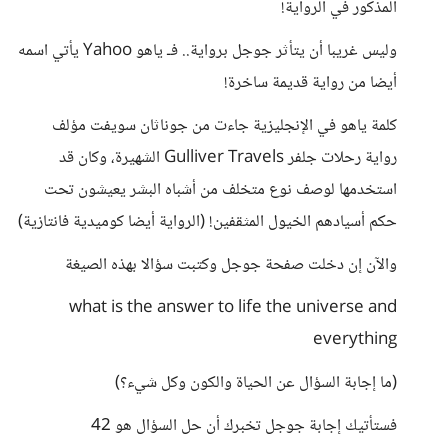
المذكور في الرواية!
وليس غريبا أن يتأثر جوجل برواية.. فـ ياهو Yahoo يأتي اسمه
أيضا من رواية قديمة ساخرة!
كلمة ياهو في الإنجليزية جاءت من جوناثان سويفت مؤلف
رواية رحلات جلفر Gulliver Travels الشهيرة، وكان قد
استخدمها لوصف نوع متخلف من أشباه البشر يعيشون تحت
حكم أسيادهم الخيول المثقفين! (الرواية أيضا كوميدية فانتازية)
والآن إن دخلت صفحة جوجل وكتبت سؤالا بهذه الصيغة
what is the answer to life the universe and
everything
(ما إجابة السؤال عن الحياة والكون وكل شيء؟)
فستأتيك إجابة جوجل تخبرك أن حل السؤال هو 42