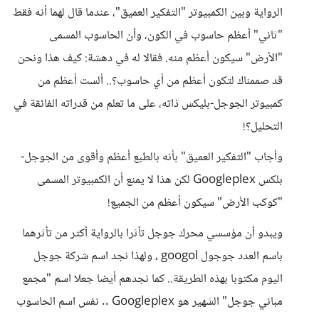
الرواية وبين الكمبيوتر "التفكير العميق"، عندما قال لهما أنه فقط
"ثاني" أعظم حاسوب في الكون، وأن الحاسوب المسمى
"الأرض" سيكون أعظم منه. فقالا له في دهشة: كيف هذا ونحن
قد صممناك لتكون أعظم من أي حاسوب؟.. ألست أعظم من
كمبيوتر الجوجل-بليكس ذاته، على ما تعلم من قدراته الفائقة في
التحليل؟!
وأجاب "التفكير العميق" بأنه بالطبع أعظم وأقوى من الجوجل-
بلكس Googleplex لكن هذا لا يمنع أن الكمبيوتر المسمى
"كوكب الأرض" سيكون أعظم من الجميع!
ويبدو أن مؤسسي محرك جوجل تأثرا بالرواية أكثر من تأثرهما
باسم العدد جوجول googol ، ولهذا نجد اسم شركة جوجل
اليوم مكتوبا بهذه الطريقة.. كما نجدهم أيضا جعلا اسم "مجمع
مباني جوجل" الشهير هو Googleplex .. نفس اسم الحاسوب