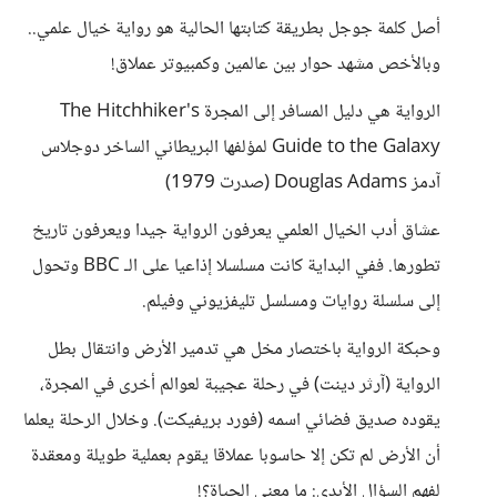
أصل كلمة جوجل بطريقة كتابتها الحالية هو رواية خيال علمي..
وبالأخص مشهد حوار بين عالمين وكمبيوتر عملاق!
الرواية هي دليل المسافر إلى المجرة The Hitchhiker's
Guide to the Galaxy لمؤلفها البريطاني الساخر دوجلاس
آدمز Douglas Adams (صدرت 1979)
عشاق أدب الخيال العلمي يعرفون الرواية جيدا ويعرفون تاريخ
تطورها. ففي البداية كانت مسلسلا إذاعيا على الـ BBC وتحول
إلى سلسلة روايات ومسلسل تليفزيوني وفيلم.
وحبكة الرواية باختصار مخل هي تدمير الأرض وانتقال بطل
الرواية (آرثر دينت) في رحلة عجيبة لعوالم أخرى في المجرة،
يقوده صديق فضائي اسمه (فورد بريفيكت). وخلال الرحلة يعلما
أن الأرض لم تكن إلا حاسوبا عملاقا يقوم بعملية طويلة ومعقدة
لفهم السؤال الأبدي: ما معنى الحياة؟!