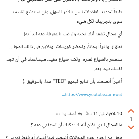
طبعاً تحديد العلامات ليس بالأمر السهل، ولن تستطيع تقييمه
سوى بتجريبك لكل شيء!
أي مجال تشعر أنك تحبه وترغب بالمعرفة عنه ابدأ به!
تطوّع، واقرأ أبحاثاً، واحضر كورسات أونلاين في ذالك المجال.
ستشعر بالضياع لفترة، ولكنه ضياع مفيد، سيساعدك في أن تجد
نفسك فيما بعد.
أخيراً أنصحك بأن تتابع فيديو "TED" هذا، بالتوفيق :)
https://www.youtube.com/wat...
ayo010
أضف ردا
قبل 11 سنةً
1
ماالمجال الدي تظن أنه لا يمكنك أن تستغني عنه ؟
وهل من احدى هده المجالات أنتجت فيها أشياء أم فقط تدرس ؟