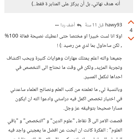
أنه هدف نهائي، بل أن يركز على المثابر ة فقط..)
hawy93
أضف ردا
قبل 11 سنةً
4
اولا انا لست خبيرا او مختصا حتى اعطيك نصيحة فعالة 100%
, لكن ساحاول بما لدي من رصيد :) !
جميعنا والله اعلم يمتلك مهارات وهوايات كثيرة ويحب اكتشاف
وتجربة المزيد, ولكن في وقت ما نحتاج الى التخصص في
احداها لنكمل المسير.
وبالنسبة لي, ما تعلمته من كتب العلم ونصائح العلماء ساعدني
في اختيار تخصص اكمل فيه دراستي وادعوا الله ان ايكون
مسارا صحيحا بتوفيقه عز وجل.
قصمت الامر الى 3 نقاط, "علوم الدين" و "التخصص" و "باقي
العلوم" : الفكرة كانت ان ابحث عن افضل ما يعجبني واجد فيه