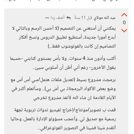
عبد الله مولاي
أضف ردا
قبل 11 سنةً
0
يمكنني أن أستغني عن التصميم (لا أحسن الرسم وبالتالي لا
أبدع أمورا جديدة، أستطيع تطبيق الدروس ونسخ أفكار
التصاميم إن كانت بالفوتوشوب فقط..)
أكتب وأدون منذ 4 سنوات. ولا بأس بمستوى كتابتي -حسبما
يقول الآخرون- رغم أني أظن أن أسلوبي سيئ..
برمجت مشروع بسيط (تعديل ملفات هتمل/سي أس أس مع
وضع بعض الأكواد البرمجةلـ بي أش بي).. وسأتعلم أكثر في
الأيام القادمة إن شاء الله لأنفذ مشروع تخرجي
قمت ب تصوير/مونتاج/إخراج لفيديو ندوات تربوية لجهة
رسمية مع صديق لي. وأعجب مسؤولو الإدارة بالعمل، وحاليا
أتقدم شيئا فشيئا في التصوير الفوتوغرافي..