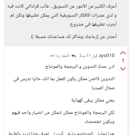
أعرف الكثير من الأمور عن التسويق.. غالب قراءاتي كانت فيه
و لدي عشرات الأفكار التسويقية التي يمكن تطبيقها ولكن لم
أجرب تطبيقها في مشروع.
أعتذر عن إزعاجك وشاكر لك مساعدتك مسبقا :)
ayo010
أضف ردا
قبل 11 سنةً
1
ادن عندك التدوين و البرمجة والمونتاج
التدوين لااضن ممكن يكون كعمل بما انك حاليا تدرس في
مجال الميديا
يعني ممكن يبقى كهواية
لكن البرمجة والمونتاج ممكن تتمكن من اختيار واحد فيهم
ويكون تخصصك
هدا تحليلي المتواضع وتبقى أنت لي تعرف مادا تريد بالظبط