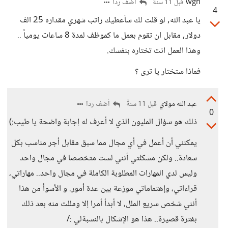
wgh
أضف ردا
قبل 11 سنةً
4
يا عبد الله, لو قلت لك سأعطيك راتب شهري مقداره 25 الف
دولار, مقابل ان تقوم بعمل ما كموظف لمدة 8 ساعات يومياً ..
وهذا العمل انت تختاره بنفسك.
فماذا ستختار يا ترى ؟
عبد الله مولاي
أضف ردا
قبل 11 سنةً
0
ذلك هو سؤال المليون الذي لا أعرف له إجابة واضحة يا طيب:)
يمكنني أن أعمل في أي مجال مما سبق مقابل أجر مناسب بكل
سعادة.. ولكن مشكلتي أنني لست متخصصا في مجال واحد
وليس لدي المهارات المطلوبة الكاملة في مجال واحد.. مهاراتي،
قراءاتي، وإهتماماتي موزعة بين عدة أمور. و الأسوأ من هذا
أنني شخص سريع الملل، لا أبدأ أمرا إلا ومللت منه بعد ذلك
بفترة قصيرة.. هذا هو الإشكال بالنسبةلي :/