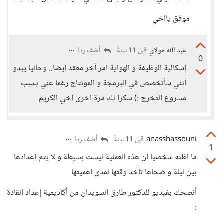
موفق يااخي
عبد الله مولاي
أضف ردا
قبل 11 سنةً
0
إشكالية الوظيفة و الهواية امر آخر معقد ايضا.. وحاليا يبدو
أنني سأتخصص في البرمجة و المونتاج رغما عني بسبب
مشروع التخرج :) شكرا لك مرة اخرى اخي الكريم
anasshassouni
أضف ردا
قبل 11 سنةً
1
ما اظنه شخصيا أن هذه العملية ليست بسيطة و لا يتم إعدادها
بين ليلة و ضحاها تأخد وقتها لمدى اهميتها
أنصحك بفيديو للدكتور طارق السويدان من أكاديمية إعداد القادة
: