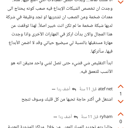
انا مثلك تماماً... وبدأت اقلص المجالات التي اطلع فيها. مثلاً:
وجدت ان تخصص الشبكات الإبداع فيه صعب كونه يحتاج الى
معدات ضخمة ومن الصعب ان تشتريها او تجد وظيفة في شركة
لديها شبكة ضخمة ما لم تكن انت خبير اصلاً. لهذا توقفت عن
هذا المجال والان بدأت اركز في المهارات الآخرى واذا وجدت
مهارة مستقبلها بالنسبة لي سيضيع حياتي وقد لا اضمن الأبداع
فيها، سأتركها.
ابدأ التقليص شي فشيء حتى تصل لشي واحد متيقن انه هو
الأنسب للتعمق فيه.
atef net
أضف ردا
قبل 11 سنةً
1
اشتغل في أكثر حاجة تحبها من كل قلبك وسوف تنجح
ryham
أضف ردا
قبل 11 سنةً
0
حاليا يتم تحديد المسار المهني من خلال مراكز المشورة المهنية