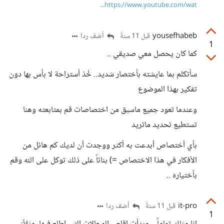
https://www.youtube.com/wat...
yousefhabeb
أضف ردا
قبل 11 سنةً
1
كما كان يحصل معي صديقي ..
سأتكلم بما عايشته بأختصار شديد.. خُذ أستراحة لا بأس بها دون
تفكير بهذا الموضوع
وعندما تعود جميع ماسبق من اختصاصات قم بمتابعته وهنا
تستطيع تحديد ماتريد
بأي أختصاص أبدعت به أكثر ووجدت أن لديك كم هائل من
الأفكار في هذا الاختصاص =) بنائاً على ذلك توكل على الله وقم
بأختياره ..
it-pro
أضف ردا
قبل 11 سنةً
1