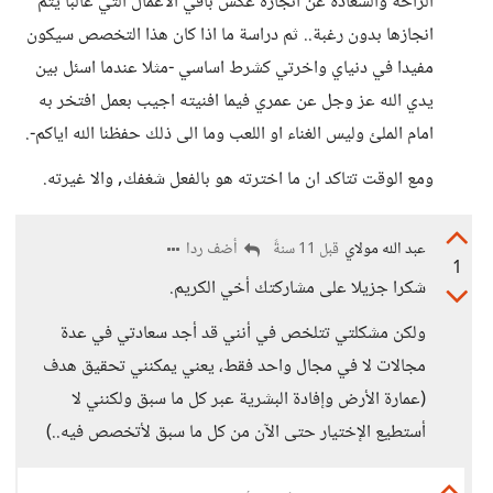
الراحة والسعادة عن انجازه عكس باقي الاعمال التي غالبا يتم
انجازها بدون رغبة.. ثم دراسة ما اذا كان هذا التخصص سيكون
مفيدا في دنياي واخرتي كشرط اساسي -مثلا عندما اسئل بين
يدي الله عز وجل عن عمري فيما افنيته اجيب بعمل افتخر به
امام الملئ وليس الغناء او اللعب وما الى ذلك حفظنا الله اياكم-.
ومع الوقت تتاكد ان ما اخترته هو بالفعل شغفك, والا غيرته.
عبد الله مولاي
أضف ردا
قبل 11 سنةً
1
شكرا جزيلا على مشاركتك أخي الكريم.
ولكن مشكلتي تتلخص في أنني قد أجد سعادتي في عدة
مجالات لا في مجال واحد فقط، يعني يمكنني تحقيق هدف
(عمارة الأرض وإفادة البشرية عبر كل ما سبق ولكنني لا
أستطيع الإختيار حتى الآن من كل ما سبق لأتخصص فيه..)