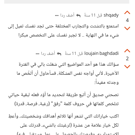
shqady
أضف ردا
قبل 11 سنةً
4
استمتع بالتشتت والتجارب المختلفة حتى تجد نفسك تميل إلى
شيء ما في النهاية .. لا تجبر نفسك على التخصص مبكرا
loujain baghdadi
أضف ردا
قبل 11 سنةً
2
سؤالك هذا هو أحد المواضيع التي شغلت بالي في الفترة
الأخيرة، لأني أواجه نفس المشكلة، فسأحاول أن ألخّص ما
وجدته مفيداً:
نصحني صديق أن أتبع طريقة لتحديد ما أوّد فعله لبقية حياتي
تتلخص كلماتها في حروف كلمة "رفق" (رغبة، فرصة، قدرة)
اكتب خياراتك التي تشعر أنها تلائم أهدافك وشخصيتك، وأعطِ
لكل خيار علامة من عشرة (لرغبتك بالشيء، قدرتك على
الاستمرار به، وفرصتك بالحصول على عمل مستقبلي فيه)