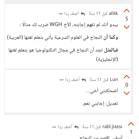
alitk
أضف ردا
قبل 11 سنةً
5
يبدو أنك لم تفهم إجابته، الأخ WGH ضرب لك مثالًا :
وكما أن
النجاح في العلوم الشرعية يأتي بتعلم لغتها (العربية)
فبالمثل
تجد أن النجاح في مجال التكنولوجيا هو بتعلم لغتها
(الإنجليزية)
Lun
أضف ردا
قبل 11 سنةً
0
أضحكتني أخي...
تعديل: إجابتي نعم.
rabî jlassi
أضف ردا
قبل 11 سنةً
1
آسف.. اقصد سر النجاح