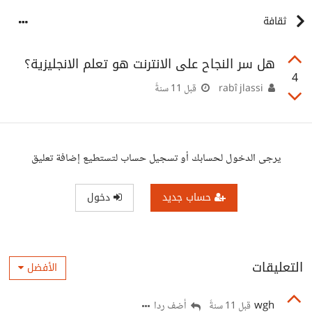
ثقافة
هل سر النجاح على الانترنت هو تعلم الانجليزية؟
4
rabî jlassi
قبل 11 سنةً
يرجى الدخول لحسابك أو تسجيل حساب لتستطيع إضافة تعليق
حساب جديد
دخول
التعليقات
الأفضل
wgh
أضف ردا
قبل 11 سنةً