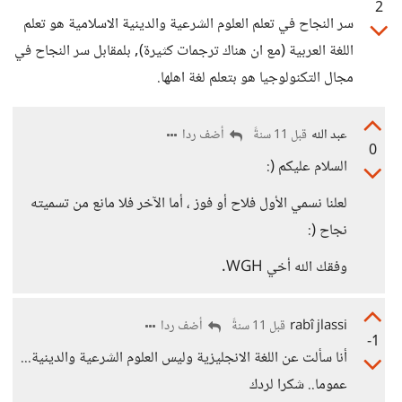
2
سر النجاح في تعلم العلوم الشرعية والدينية الاسلامية هو تعلم
اللغة العربية (مع ان هناك ترجمات كثيرة), بلمقابل سر النجاح في
مجال التكنولوجيا هو بتعلم لغة اهلها.
عبد الله
أضف ردا
قبل 11 سنةً
0
السلام عليكم (:
لعلنا نسمي الأول فلاح أو فوز ، أما الآخر فلا مانع من تسميته
نجاح (:
وفقك الله أخي WGH.
rabî jlassi
أضف ردا
قبل 11 سنةً
-1
أنا سألت عن اللغة الانجليزية وليس العلوم الشرعية والدينية...
عموما.. شكرا لردك