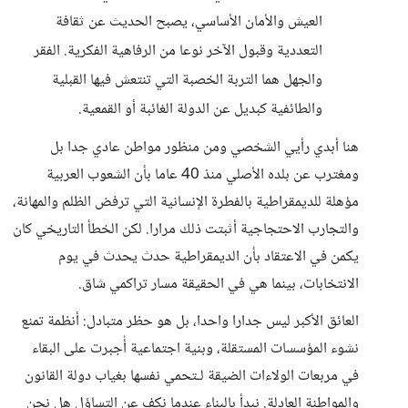
العيش والأمان الأساسي، يصبح الحديث عن ثقافة
التعددية وقبول الآخر نوعا من الرفاهية الفكرية. الفقر
والجهل هما التربة الخصبة التي تنتعش فيها القبلية
والطائفية كبديل عن الدولة الغائبة أو القمعية.
هنا أبدي رأيي الشخصي ومن منظور مواطن عادي جدا بل
ومغترب عن بلده الأصلي منذ 40 عاما بأن الشعوب العربية
مؤهلة للديمقراطية بالفطرة الإنسانية التي ترفض الظلم والمهانة،
والتجارب الاحتجاجية أثبتت ذلك مرارا. لكن الخطأ التاريخي كان
يكمن في الاعتقاد بأن الديمقراطية حدث يحدث في يوم
الانتخابات، بينما هي في الحقيقة مسار تراكمي شاق.
العائق الأكبر ليس جدارا واحدا، بل هو حظر متبادل: أنظمة تمنع
نشوء المؤسسات المستقلة، وبنية اجتماعية أُجبرت على البقاء
في مربعات الولاءات الضيقة لـتحمي نفسها بغياب دولة القانون
والمواطنة العادلة. نبدأ بالبناء عندما نكف عن التساؤل هل نحن