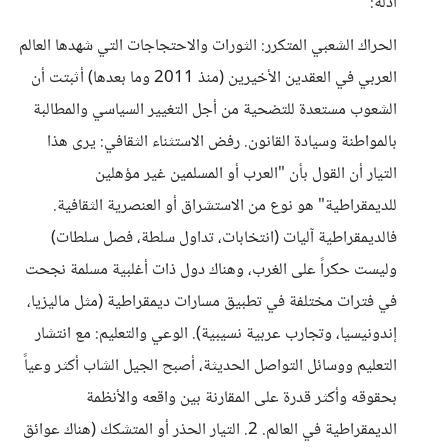
أدلة:
​الحراك الشعبي المتكرر: الثورات والاحتجاجات التي شهدها العالم
العربي في العقدين الأخيرين (منذ 2011 وما بعدها) أثبتت أن
الشعوب مستعدة للتضحية من أجل التغيير السياسي والمطالبة
بالمواطنة وسيادة القانون. ​رفض الاستثناء الثقافي: يرى هذا
التيار أن القول بأن "العرب أو المسلمين غير مؤهلين
للديمقراطية" هو نوع من الاستشراق أو العنصرية الثقافية.
فالديمقراطية آليات (انتخابات، تداول سلطة، فصل سلطات)
وليست حكراً على الغرب، وهناك دول ذات أغلبية مسلمة نجحت
في فترات مختلفة في تطبيق مسارات ديمقراطية (مثل ماليزيا،
إندونيسيا، وتجارب عربية نسيبية). ​الوعي والتعليم: مع انتشار
التعليم ووسائل التواصل الحديثة، أصبح الجيل الشاب أكثر وعياً
بحقوقه وأكثر قدرة على المقارنة بين واقعه والأنظمة
الديمقراطية في العالم. ​2. التيار الحذر أو المتشكك (هناك عوائق