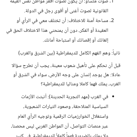
صوت متساو: أن يكون لصوت أفقر مواطن نفس القيمة
القانونية لصوت أغنى أو أقوى رجل في الدولة.
مساحة آمنة للاختلاف: أن تختلف معي في الرأي أو
العقيدة أو الفكر، دون أن يمنحني هذا الاختلاف الحق في
إلغائك أو إقصائك أو استباحة أمانك.
ثانياً: وهم الفهم الكامل للديمقراطية (بين الشرق والغرب)
قبل أن نحكم على تأهيل شعوب معينة، يجب أن نطرح سؤالا
عادلا: هل يوجد إنسان على وجه الأرض، سواء في الشرق أو
الغرب، يملك فهما كاملا ومثاليا للديمقراطية؟
في الغرب (مهد التجربة الحديثة): أثبتت الأزمات
السياسية المتلاحقة، وصعود التيارات الشعبوية،
واستغلال الخوارزميات الرقمية وتوجيه الرأي العام
عبر منصات التواصل، أن المواطن الغربي ليس محصنا،
ولا يملك بالضرورة فهماً كاملاً للديمقراطية. في كثير