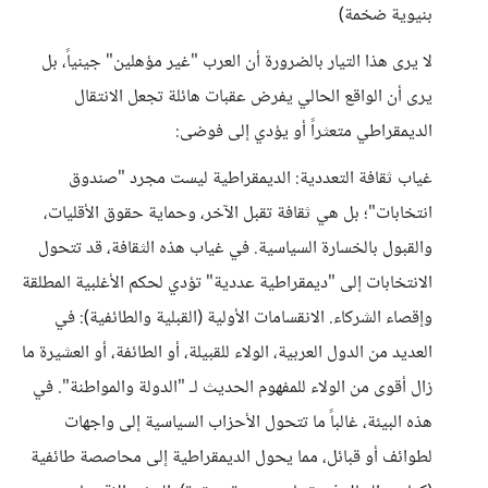
بنيوية ضخمة)
​لا يرى هذا التيار بالضرورة أن العرب "غير مؤهلين" جينياً، بل
يرى أن الواقع الحالي يفرض عقبات هائلة تجعل الانتقال
الديمقراطي متعثراً أو يؤدي إلى فوضى:
​غياب ثقافة التعددية: الديمقراطية ليست مجرد "صندوق
انتخابات"؛ بل هي ثقافة تقبل الآخر، وحماية حقوق الأقليات،
والقبول بالخسارة السياسية. في غياب هذه الثقافة، قد تتحول
الانتخابات إلى "ديمقراطية عددية" تؤدي لحكم الأغلبية المطلقة
وإقصاء الشركاء. ​الانقسامات الأولية (القبلية والطائفية): في
العديد من الدول العربية، الولاء للقبيلة، أو الطائفة، أو العشيرة ما
زال أقوى من الولاء للمفهوم الحديث لـ "الدولة والمواطنة". في
هذه البيئة، غالباً ما تتحول الأحزاب السياسية إلى واجهات
لطوائف أو قبائل، مما يحول الديمقراطية إلى محاصصة طائفية