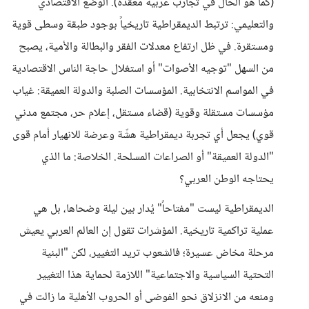
(كما هو الحال في تجارب عربية معقدة). ​الوضع الاقتصادي
والتعليمي: ترتبط الديمقراطية تاريخياً بوجود طبقة وسطى قوية
ومستقرة. في ظل ارتفاع معدلات الفقر والبطالة والأمية، يصبح
من السهل "توجيه الأصوات" أو استغلال حاجة الناس الاقتصادية
في المواسم الانتخابية. ​المؤسسات الصلبة والدولة العميقة: غياب
مؤسسات مستقلة وقوية (قضاء مستقل، إعلام حر، مجتمع مدني
قوي) يجعل أي تجربة ديمقراطية هشّة وعرضة للانهيار أمام قوى
"الدولة العميقة" أو الصراعات المسلحة. ​الخلاصة: ما الذي
يحتاجه الوطن العربي؟
​الديمقراطية ليست "مفتاحاً" يُدار بين ليلة وضحاها، بل هي
عملية تراكمية تاريخية. المؤشرات تقول إن العالم العربي يعيش
مرحلة مخاض عسيرة؛ فالشعوب تريد التغيير، لكن "البنية
التحتية السياسية والاجتماعية" اللازمة لحماية هذا التغيير
ومنعه من الانزلاق نحو الفوضى أو الحروب الأهلية ما زالت في