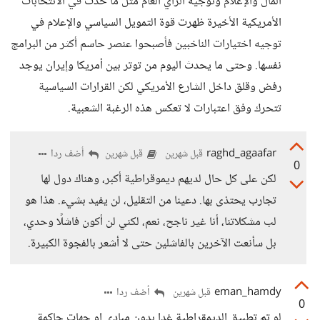
المال والإعلام وتوجيه الرأي العام مثل ما حدث في الانتخابات
الأمريكية الأخيرة ظهرت قوة التمويل السياسي والإعلام في
توجيه اختيارات الناخبين فأصبحوا عنصر حاسم أكثر من البرامج
نفسها. وحتى ما يحدث اليوم من توتر بين أمريكا وإيران يوجد
رفض وقلق داخل الشارع الأمريكي لكن القرارات السياسية
تتحرك وفق اعتبارات لا تعكس هذه الرغبة الشعبية.
raghd_agaafar
أضف ردا
قبل شهرين
قبل شهرين
0
لكن على كل حال لديهم ديموقراطية أكبر، وهناك دول لها
تجارب يحتذى بها. دعينا من التقليل، لن يفيد بشيء. هذا هو
لب مشكلاتنا، أنا غير ناجح، نعم، لكني لن أكون فاشلًا وحدي،
بل سأنعت الآخرين بالفاشلين حتى لا أشعر بالفجوة الكبيرة.
eman_hamdy
أضف ردا
قبل شهرين
0
لو تم تطبيق الديمقراطية غدا بدون مبادى او جهات حاكمة