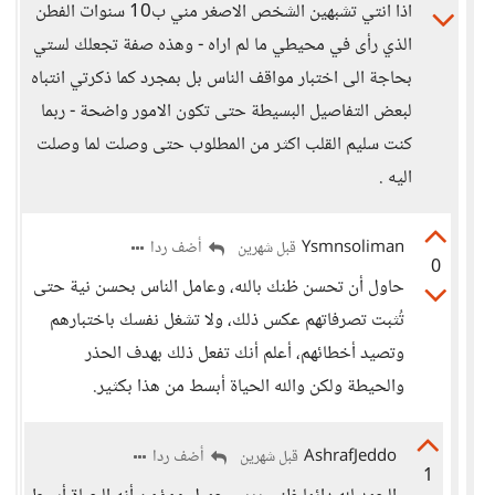
اذا انتي تشبهين الشخص الاصغر مني ب10 سنوات الفطن
الذي رأى في محيطي ما لم اراه - وهذه صفة تجعلك لستي
بحاجة الى اختبار مواقف الناس بل بمجرد كما ذكرتي انتباه
لبعض التفاصيل البسيطة حتى تكون الامور واضحة - ربما
كنت سليم القلب اكثر من المطلوب حتى وصلت لما وصلت
اليه .
Ysmnsoliman
أضف ردا
قبل شهرين
0
حاول أن تحسن ظنك بالله، وعامل الناس بحسن نية حتى
تُثبت تصرفاتهم عكس ذلك، ولا تشغل نفسك باختبارهم
وتصيد أخطائهم، أعلم أنك تفعل ذلك بهدف الحذر
والحيطة ولكن والله الحياة أبسط من هذا بكثير.
AshrafJeddo
أضف ردا
قبل شهرين
1