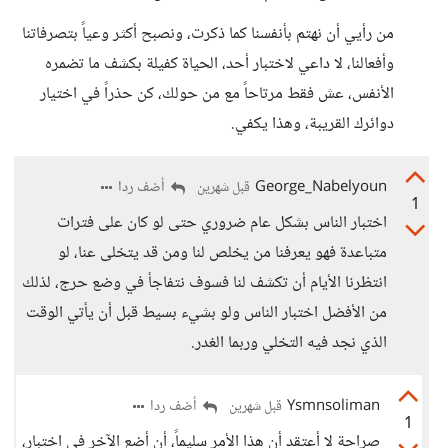
من رأيي أن نهتم بأنفسنا كما ذكرت، ونصبح أكثر وعياً بتصرفاتنا
وأفعالنا، لا داعي لاختبار أحد، الحياة كفيلة بكشف ما تضمره
الأنفس، عش فقط مرتاحاً مع من حولك، كن حذراً في اختيار
دوائرك القريبة، وهذا يكفي.
George_Nabelyoun
أضف ردا
قبل شهرين
1
اختبار الناس بشكل عام ضروري حتى لو كان على فترات
متباعدة فهو يعرفنا من يخلص لنا ومن قد يتخلى عنا، لو
انتظرنا الأيام أن تكشف لنا فسوف نتفاجأ في وضع حرج، لذلك
من الأفضل اختبار الناس ولو بشيء بسيط قبل أن يأتي الوقت
الذي نجد فيه التخلي وربما الغدر.
Ysmnsoliman
أضف ردا
قبل شهرين
1
صراحة لا أعتقد أن هذا الأمر سليماً، أن أضع الآخر في اختبار،