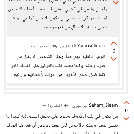
الحمد لله دائما ظني بربي جميل ومؤمن أنه الحياة أبسط
وأجمل وليس في كلامي معنى فيه تصيد أخطاء الاخرين
او الشك ولكن نصيحتي أن يكون الانسان "واعي" و لا
ينسى نفسه ولا يقلل من قدره وحقه .
Ysmnsoliman
أضف ردا
قبل شهرين
0
الوعي بالطبع مهم جداً، وعلى الشخص ألا يقلل من
قدره وحقه، وكلما فعلت ذلك بالتركيز على نفسك أكثر
كلما ضئل حجم الآخرين من حولك بأخطائهم وآرائهم.
Seham_Sleem
أضف ردا
قبل شهرين
0
من يكون في تلك الظروف وتعود على تحمل المسؤولية كثيرًا ما
ينسى نفسه ويفكر بالآخرين قبل نفسه، ويظن أن هذا هو الهدف