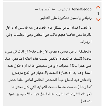
AshrafJeddo
أضف ردا
قبل شهرين
1
زميلتي ياسمين مشكورة على التعليق
لا اقصد اختبار الناس بشكل عام اقصد من هم قريبين او داخل
دائرتنا ممن تعاملنا معهم غالب في النقاش وفي الجلسات وفي
الزيارات
وللحقيقة انا في يومي وعمري الان ضد فكرة ان اترك كل شيء
للحياة لكشف ما تضمره الانفس بسبب هذه الفكرة شخص اصغر
مني عمرا ب10 سنوات رأى من محيطي ما لم اراه طول هذه
المدة وهنا بدأ الاختبار ( القصد بالاختبار هي فتح موضوع
والنقاش فيه لسماع مبدأ الشخص الجالس امامي لماذا حصل
كذا وكذا ) صعقت عندما سمعت الاجابة التي كان محتواها
(حياتك النا وتعبك النا وبعدها اذا ضل فيك طاقة وحيل شوف
نفسك )