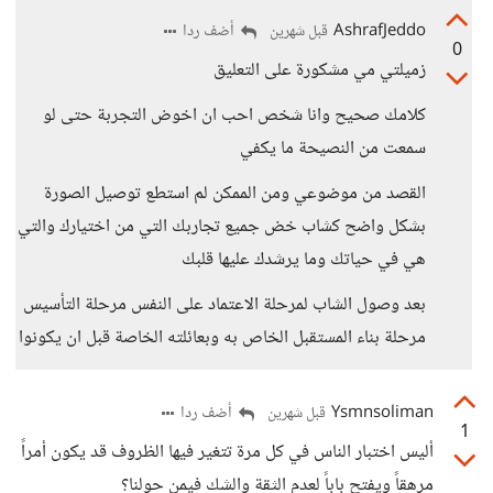
AshrafJeddo
أضف ردا
قبل شهرين
0
زميلتي مي مشكورة على التعليق
كلامك صحيح وانا شخص احب ان اخوض التجربة حتى لو
سمعت من النصيحة ما يكفي
القصد من موضوعي ومن الممكن لم استطع توصيل الصورة
بشكل واضح كشاب خض جميع تجاربك التي من اختيارك والتي
هي في حياتك وما يرشدك عليها قلبك
بعد وصول الشاب لمرحلة الاعتماد على النفس مرحلة التأسيس
مرحلة بناء المستقبل الخاص به وبعائلته الخاصة قبل ان يكونوا
Ysmnsoliman
أضف ردا
قبل شهرين
1
أليس اختبار الناس في كل مرة تتغير فيها الظروف قد يكون أمراً
مرهقاً ويفتح باباً لعدم الثقة والشك فيمن حولنا؟