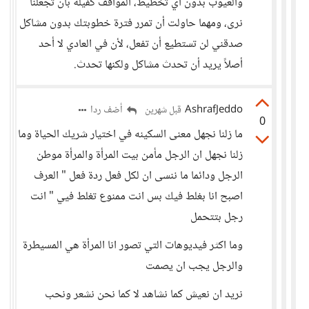
والعيوب بدون أي تخطيط، المواقف كفيلة بأن تجعلنا
نرى، ومهما حاولت أن تمرر فترة خطوبتك بدون مشاكل
صدقني لن تستطيع أن تفعل، لأن في العادي لا أحد
أصلاً يريد أن تحدث مشاكل ولكنها تحدث.
AshrafJeddo
أضف ردا
قبل شهرين
0
ما زلنا نجهل معنى السكينه في اختيار شريك الحياة وما
زلنا نجهل ان الرجل مأمن بيت المرأة والمرأة موطن
الرجل ودائما ما ننسى ان لكل فعل ردة فعل " العرف
اصبح انا بغلط فيك بس انت ممنوع تغلط فيي " انت
رجل بتتحمل
وما اكثر فيديوهات التي تصور انا المرأة هي المسيطرة
والرجل يجب ان يصمت
نريد ان نعيش كما نشاهد لا كما نحن نشعر ونحب