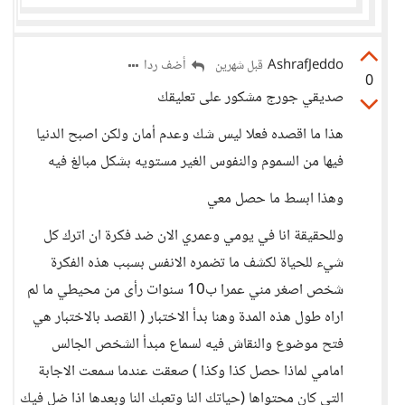
AshrafJeddo
أضف ردا
قبل شهرين
0
صديقي جورج مشكور على تعليقك
هذا ما اقصده فعلا ليس شك وعدم أمان ولكن اصبح الدنيا
فيها من السموم والنفوس الغير مستويه بشكل مبالغ فيه
وهذا ابسط ما حصل معي
وللحقيقة انا في يومي وعمري الان ضد فكرة ان اترك كل
شيء للحياة لكشف ما تضمره الانفس بسبب هذه الفكرة
شخص اصغر مني عمرا ب10 سنوات رأى من محيطي ما لم
اراه طول هذه المدة وهنا بدأ الاختبار ( القصد بالاختبار هي
فتح موضوع والنقاش فيه لسماع مبدأ الشخص الجالس
امامي لماذا حصل كذا وكذا ) صعقت عندما سمعت الاجابة
التي كان محتواها (حياتك النا وتعبك النا وبعدها اذا ضل فيك