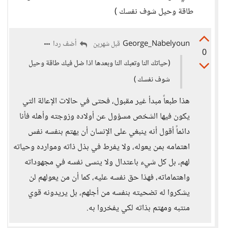
طاقة وحيل شوف نفسك )
George_Nabelyoun
أضف ردا
قبل شهرين
0
(حياتك النا وتعبك النا وبعدها اذا ضل فيك طاقة وحيل
شوف نفسك )
هذا طبعاً مبدأ غير مقبول، فحتى في حالات الإعالة التي
يكون فيها الشخص مسؤول عن أولاده وزوجته وأهله فأنا
دائماً أقول أنه ينبغي على الإنسان أن يهتم بنفسه نفس
اهتمامه بمن يعوله، ولا يفرط في بذل ذاته وموارده وحياته
لهم، بل كل شيء باعتدال ولا ينسى نفسه في مجهوداته
واهتماماته، فهذا حق نفسه عليه، كما أن من يعولهم لن
يشكروا له تضحيته بنفسه من أجلهم، بل يريدونه قوي
منتبه ومهتم بذاته لكي يفخروا به.