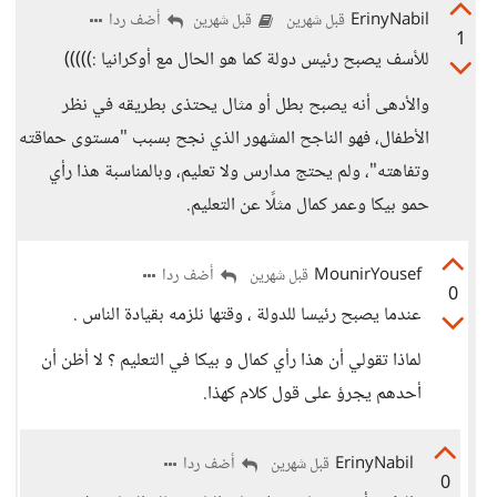
ErinyNabil
أضف ردا
قبل شهرين
قبل شهرين
1
للأسف يصبح رئيس دولة كما هو الحال مع أوكرانيا :)))))
والأدهى أنه يصبح بطل أو مثال يحتذى بطريقه في نظر
الأطفال، فهو الناجح المشهور الذي نجح بسبب "مستوى حماقته
وتفاهته"، ولم يحتج مدارس ولا تعليم، وبالمناسبة هذا رأي
حمو بيكا وعمر كمال مثلًا عن التعليم.
MounirYousef
أضف ردا
قبل شهرين
0
عندما يصبح رئيسا للدولة ، وقتها نلزمه بقيادة الناس .
لماذا تقولي أن هذا رأي كمال و بيكا في التعليم ؟ لا أظن أن
أحدهم يجرؤ على قول كلام كهذا.
ErinyNabil
أضف ردا
قبل شهرين
0