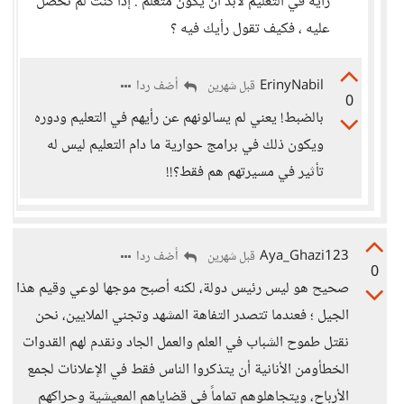
رأيه في التعليم لابد أن يكون متعلم . إذا كنت لم تحصل
عليه ، فكيف تقول رأيك فيه ؟
ErinyNabil
أضف ردا
قبل شهرين
0
بالضبط! يعني لم يسالونهم عن رأيهم في التعليم ودوره
ويكون ذلك في برامج حوارية ما دام التعليم ليس له
تأثير في مسيرتهم هم فقط؟!!
Aya_Ghazi123
أضف ردا
قبل شهرين
0
صحيح هو ليس رئيس دولة، لكنه أصبح موجها لوعي وقيم هذا
الجيل ؛ فعندما تتصدر التفاهة المشهد وتجني الملايين، نحن
نقتل طموح الشباب في العلم والعمل الجاد ونقدم لهم القدوات
الخطأومن الأنانية أن يتذكروا الناس فقط في الإعلانات لجمع
الأرباح، ويتجاهلوهم تماماً في قضاياهم المعيشية وحراكهم