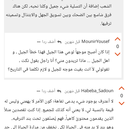
الشعب إضافة أن التسلية شيء جميل وكلنا نحبه، لكن هناك
فرق شاسع بين الضحك وبين تسويق الجهل والابتذال وتسميته
ترفيها.
MounirYousef
أضف ردا
قبل شهرين
0
إذا كان أصبح موجهاً لوعي هذا الجيل فهذا خطأ الجيل ، و
اهل الجيل ... ماذا تريدون مني؟ أنا راجل بقول نكت ،
تقولولي لأ انت بقيت موجه للجيل و لازم تكلمنا في التاريخ؟
Habeba_Sadoun
أضف ردا
قبل شهرين
0
لا أعترف بوجود شيء يدعى تفاهة؛ كون الأمر لا يهمني وليس له
قيمة بالنسبة لي، لا يعني أنه كذلك للجميع. إذا كنتِ تقصدين مثلاً
الذين يقدمون محتوىً كاهياً، فهم يُصنّفون تحت بند الترفيه،
وهو بند لا بد منه في الحياة لكي نخفف من مرارة الحياة إلى حد