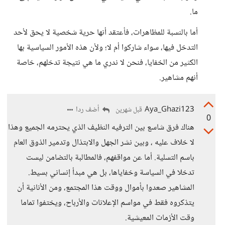
ما.
أما بالنسبة للمظاهرات، فأعتقد أنها حرية شخصية لا يحق لأحد
التدخل فيها، سواء شاركوا أم لا؛ ولأن هذه الأمور السياسية بها
الكثير من الخفايا، فنحن لا ندري ما هي نتيجة تدخلهم، خاصة
أنهم مشاهير.
Aya_Ghazi123
أضف ردا
قبل شهرين
0
هناك فرق شاسع بين الترفيه النظيف الذي يحترمه الجميع وهذا
لا خلاف عليه ، وبين نشر الجهل والابتذال وتدمير الذوق العام
باسم التسلية. أما عن مواقفهم، فالمطالبة بالتضامن ليست
تدخلا في السياسة وخفاياها، بل هي مبدأ إنساني بسيط.
المشاهير صعدوا بأموال ووقت هذا المجتمع، ومن الأنانية أن
يتذكروه فقط في مواسم الإعلانات والأرباح، ويختفوا تماما
وقت الأزمات المعيشية.