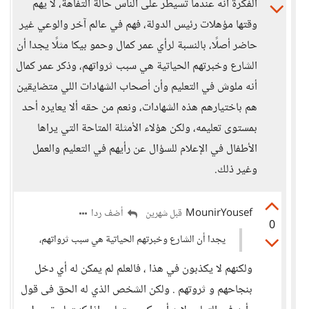
الفكرة أنه عندما تسيطر على الناس حالة التفاهة، لا يهم
وقتها مؤهلات رئيس الدولة، فهم في عالم آخر والوعي غير
حاضر أصلًا، بالنسبة لرأي عمر كمال وحمو بيكا مثلًا يجدا أن
الشارع وخبرتهم الحياتية هي سبب ثرواتهم، وذكر عمر كمال
أنه ملوش في التعليم وأن أصحاب الشهادات اللي متضايقين
هم باختيارهم هذه الشهادات، ونعم من حقه ألا يعايره أحد
بمستوى تعليمه، ولكن هؤلاء الأمثلة المتاحة التي يراها
الأطفال في الإعلام للسؤال عن رأيهم في التعليم والعمل
وغير ذلك.
MounirYousef
أضف ردا
قبل شهرين
0
يجدا أن الشارع وخبرتهم الحياتية هي سبب ثرواتهم،
ولكنهم لا يكذبون في هذا ، فالعلم لم يمكن له أي دخل
بنجاحهم و ثروتهم . ولكن الشخص الذي له الحق فى قول