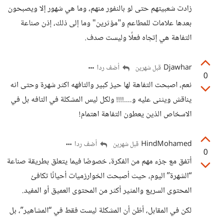
زادت شعبيتهم حتى لو بالنفور منهم، وما هي شهور إلا ويصبحون
بعدها علامات للمطاعم و"مؤثرين" وما إلى ذلك، إذن صناعة
التفاهة هي إتجاه فعلًا وليست صدف.
Djawhar
أضف ردا
قبل شهرين
0
نعم، اصبحت التفاهة لها حيز كبير والتافهه اكثر شهرة وحتى انه
يناقش ويثنى عليه و....!!!! ولكل ليس المشكلة في التافه بل في
الاسخاص الذين يعطون التفاهة اهتمام!
HindMohamed
أضف ردا
قبل شهرين
0
أتفق مع جزء مهم من الفكرة، خصوصًا فيما يتعلق بطريقة صناعة
“الشهرة” اليوم، حيث أصبحت الخوارزميات أحيانًا تكافئ
المحتوى السريع والمثير أكثر من المحتوى العميق أو المفيد.
لكن في المقابل، أظن أن المشكلة ليست فقط في “المشاهير”، بل