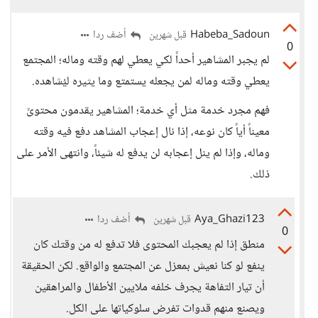
Habeba_Sadoun
أضف ردا
قبل شهرين
0
لم يجبر المشاهير أحداً لكي يعطي لهم وقته وماله؛ المجتمع
يعطي وقته وماله لمن يجعله يستمتع وما يثيره ليُشاهده.
فهم مجرد خدمة مثل أي خدمة؛ المشاهير يقدمون محتوىً
معيناً أياً كان نوعه، إذا نال إعجاب المشاهد دفع فيه وقته
وماله، وإذا لم ينل إعجابه لن يدفع له شيئاً، وانتهى الأمر على
ذلك.
Aya_Ghazi123
أضف ردا
قبل شهرين
0
منطق إذا لم يعجبك المحتوى فلا تدفع له من وقتك كان
ينفع لو كنا نعيش بمعزل عن المجتمع والواقع. لكن الحقيقة
أن تيار التفاهة يجرف خلفه ملايين الأطفال والمراهقين
ويصنع منهم قدوات تفرض سلوكياتها على الكل.