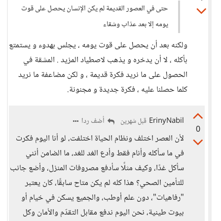
حتى في العصور القديمة لم يكن الإنسان يحصل على قوت
يومه إلا بعد عذاب وشقاء
ولكنه بعد أن يحصل على قوت يومه ، يجلس بهدوء و يستمتع
بأكله ، لا أن يدخره و يذهب لاصطياد المزيد . المشقة في
الحصول على ما نريد فكرة قديمة ، و لكن مضاعفة ما نريد
كلما حصلنا عليه ، فكرة جديدة و مجنونة.
ErinyNabil
أضف ردا
قبل شهرين
0
لأن العصر اختلف ونظام الحياة اختلفت، لو أنا اليوم فكرت
في ما سأكله وأنام فقط وأدع الغد للغد، ما الضامن أنني
سأكل غدًا، وكيف مثلًا سأدفع مصروفات المنزل، وأضع جانب
للتأمين الصحي؟ هذا كله لم يكن متاح سابقًا، كان يعتبر
"رفاهيات"، دون علم أوطب، والجميع يسكن في خيام أو
بيوت طينية، نحن اليوم ندفع مقابل التقدّم والأمان وكل