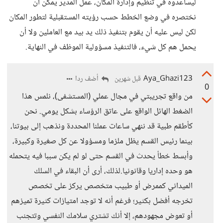
ليساعدوه في تنظيم وإدارة المكان، عمل المدير يمكن أن
نختصره في وضع الخطط حسب رؤيته المستقبلية لتطور المكان
لكن ليس عليه أن يقوم بتنفيذ ذلك يد بيد مع العاملين ولا أن
يحمل هم كل شيء، فالتنفيذ مسؤولية الموظف في النهاية.
Aya_Ghazi123
أضف ردا
قبل شهرين
0
من واقع تجريبتي في مجال عملي (المستشفى)، نلمس هذا
الضغط الهائل الواقع على عاتق الرؤساء بشكل يومي. نحن
كأطقم طبية قد ننهي ساعات عملنا المحددة ونذهب إلى بيوتنا،
بينما رئيس القسم يظل ملزما ومسؤولا عن كل صغيرة وكبيرة،
وأبسط خطأ يحدث في القسم حتى لو لم يكن سببا فيه يتحمله
هو وحده إداريا وقانونيا.لذلك، أرى أن البقاء في السلك
الميداني كممرض أو طبيب متخصص يركز على تخصص
تخرجه أفضل بكثير؛ فرغم أنه لا توجد امتيازات كثيرة تميزهم
أو تعوض مجهودهم، إلا أنك تشتري سلامك النفسي وتتجنب