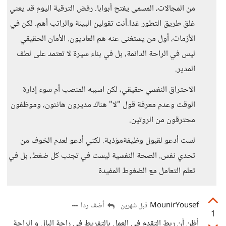
من المجالات، المسمى يفتح أبوابا. رفض الترقية اليوم قد يعني
غلق طريق التطور غدا.أنت تقولين البيئة والراتب أهم. لكن في
الأزمات، أول من يستغنى عنه هم العاديون. الأمان الحقيقي
ليس في الراحة الدائمة، بل في بناء سيرة لا تعتمد على لطف
المدير.
الاحتراق النفسي حقيقي، لكن اسببه المنصب أم سوء إدارة
الوقت وعدم معرفة قول "لا" هناك مديرون هانئون، وموظفون
محترقون من الروتين.
لست أدعو لقبول وظيفةمؤذية. لكني أدعو لعدم الخوف من
تحدي نفس. الصحة النفسية ليست في تجنب كل ضغط، بل في
تعلم التعامل مع الضغوط المفيدة
MounirYousef
أضف ردا
قبل شهرين
1
أظن أن ربط التقدم في العمل بالتفريط في راحة البال و الراحة