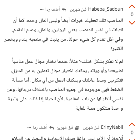
Habeba_Sadoun
أضف ردا
قبل شهرين
0
المناصب تلك تعطيك خبرات أيضاً وليس المال وحده، كما أن
الثبات في نفس المنصب يعني الروتين، والملل، وعدم التقدم.
وفي ظل تقدم كل شيء حولنا، من يثبت في منصبه يندم ويخسر
الكثير!
لم لا نفكر بشكل ختلف؟ مثلاً: عندما نختار مجال عمل مناسباً
لطبيعتنا وأولوياتنا، يمكنكِ اختيار مجال تعملين به من المنزل،
فتكونين وسط عائلتك ويمكنك العمل من أي مكان. أما مسألة
الضغط فهي موجودة في جميع المناصب باختلاف درجاتها، وعن
نفسي أنظر لها من باب المغامرة؛ لأن الحياة إذا ظلت على وتيرة
واحدة ستكون مملة للغاية
ErinyNabil
أضف ردا
قبل شهرين
قبل شهرين
0
ألاحظ أن الأمر ليس دائمًا بهدف الإيجابية والبحث عن السلام