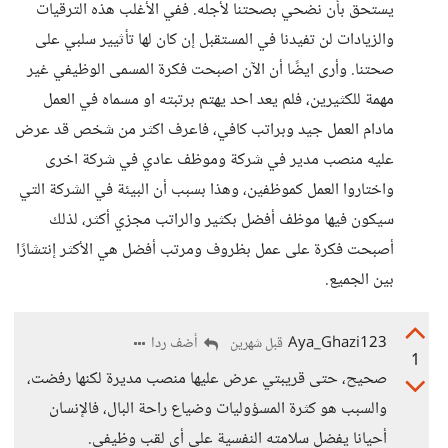
يستحق بأن نضحي بصحتنا لأجله. ففي الأغلب هذه الترقيات
والزيادات لن تفيدنا في المستقبل إن كان لها تأثيير سلبي على
صحتنا. وأرى ايضًا أن الآن اصبحت فكرة المسمى الوظيفي غير
مهمة للكثيرين، فلم يعد احد يهتم برتبته او مسماه في العمل
مادام العمل جيد وبراتب كافي، فاعرف اكثر من شخص قد عرض
عليه منصب مدير في شركة وموظف عادي في شركة اخرى
واختاروا العمل كموظفين، وهذا بسبب أن البيئة في الشركة التي
سيكون فيها موظف أفضل بكثير والراتب مجزي أكثر، لذلك
أصبحت فكرة على عمل بظروف ومرتب أفضل هي الأكثر إنتشارًا
بين الجميع.
Aya_Ghazi123
أضف ردا
قبل شهرين
1
صحيح، حتى قريبتي عرض عليها منصب مديرة لكنها رفضت،
والسبب هو كثرة المسؤوليات وضياع راحة البال، فالإنسان
أحيانا يفضل سلامته النفسية على أي لقب وظيفي.