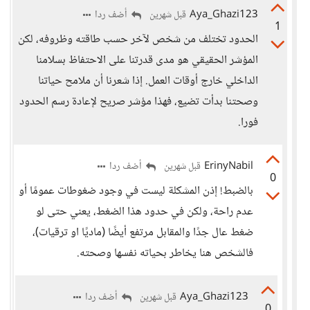
Aya_Ghazi123
أضف ردا
قبل شهرين
1
الحدود تختلف من شخص لآخر حسب طاقته وظروفه، لكن
المؤشر الحقيقي هو مدى قدرتنا على الاحتفاظ بسلامنا
الداخلي خارج أوقات العمل. إذا شعرنا أن ملامح حياتنا
وصحتنا بدأت تضيع، فهذا مؤشر صريح لإعادة رسم الحدود
فورا.
ErinyNabil
أضف ردا
قبل شهرين
0
بالضبط! إذن المشكلة ليست في وجود ضغوطات عمومًا أو
عدم راحة، ولكن في حدود هذا الضغط، يعني حتى لو
ضغط عال جدًا والمقابل مرتفع أيضًا (ماديًا او ترقيات)،
فالشخص هنا يخاطر بحياته نفسها وصحته.
Aya_Ghazi123
أضف ردا
قبل شهرين
0