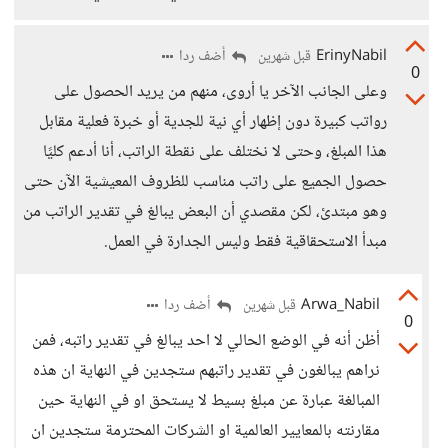
ErinyNabil
أضف ردا
قبل شهرين
0
وعلى الجانب الآخر يا أروى، منهم من يريد الحصول على
رواتب كبيرة دون إظهار أي نية للجدية أو خبرة فعلية مقابل
هذا المبلغ، وحتى لا نختلف على نقطة الراتب، أنا أدعم كليًا
حصول الجميع على راتب مناسب للظروف المعيشية الآن حتى
وهو مبتدئ، لكن مقصدي أن البعض يبالغ في تقدير الراتب من
مبدأ الاستحقاقية فقط وليس الجدارة في العمل.
Arwa_Nabil
أضف ردا
قبل شهرين
0
أظن أنه في الوضع الحالي لا احد يبالغ في تقدير راتبه، فمن
نراهم يبالغون في تقدير راتبهم ستجدين في النهاية ان هذه
المبالغة عبارة عن مبلغ بسيط لا يستحق او في النهاية حين
مقارنته بالمعايير العالمية او الشركات المحترمة ستجدين ان