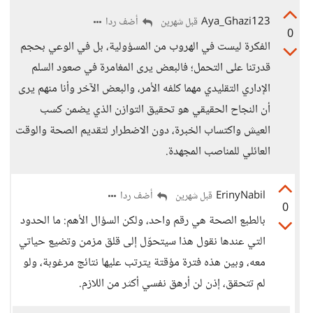
Aya_Ghazi123
أضف ردا
قبل شهرين
0
الفكرة ليست في الهروب من المسؤولية، بل في الوعي بحجم
قدرتنا على التحمل؛ فالبعض يرى المغامرة في صعود السلم
الإداري التقليدي مهما كلفه الأمر، والبعض الآخر وأنا منهم يرى
أن النجاح الحقيقي هو تحقيق التوازن الذي يضمن كسب
العيش واكتساب الخبرة، دون الاضطرار لتقديم الصحة والوقت
العائلي للمناصب المجهدة.
ErinyNabil
أضف ردا
قبل شهرين
0
بالطبع الصحة هي رقم واحد، ولكن السؤال الأهم: ما الحدود
التي عندها نقول هذا سيتحوّل إلى قلق مزمن وتضيع حياتي
معه، وبين هذه فترة مؤقتة يترتب عليها نتائج مرغوبة، ولو
لم تتحقق، إذن لن أرهق نفسي أكثر من اللازم.