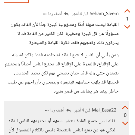
Seham_Sleem
أضف ردا
قبل 4 أشهر
1
القيادة ليست سهلة أبدًا ومسؤولية كبيرة جدًا لأن القائد يكون
مسؤولًا عن كل كبيرة وصغيرة، لكن الكثير من القادة قد لا
يدركون ذلك وتعجبهم فقط فكرة القيادة والسيطرة.
ومن رأيي أن الناس لا تتبع القائد لشجاعته فقط ولكن لقدرته
على الإقناع، فالقدرة على الإقناع قد تخدع الناس أحيانًا وتجعلهم
يتبعون حتى ولو قائد جبان يضحي بهم لكن يجيد الحديث،
فحينها قد يلهب حماسهم فيتبعوه ويضحون بأرواحهم عن طيب
خاطر بينما هو يشاهد من قصر منيع.
Mai_Easa22
أضف ردا
قبل 4 أشهر
0
لذلك ليس جميع القادة ينتشر اسمهم أو يحترمهم الناس القائد
الذكي هو من يقنع الناس بالنتيجة وليس بالكلام المعسول لأن