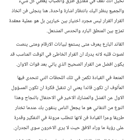
تخيل انك تقف في مفترق طرق والضباب يغطي كل شيء
والجميع ينظر اليك بانتظار اشارة واحدة، هنا يتجلى فن اتخاذ
القرار القرار ليس مجرد اختيار بين خيارين بل هو عملية معقدة
تمزج بين المنطق البارد والحدس المشتعل.
القائد البارع يعرف متى يستمع لبيانات الارقام ومتى ينصت
لصوت قلبه لانه يدرك ان القرار الخاطئ في الوقت المناسب قد
يكون افضل من القرار الصحيح الذي ياتي بعد فوات الاوان.
المتعة في القيادة تكمن في تلك اللحظات التي تتحدى فيها
المألوف ان تكون قائدا يعني ان تتقبل فكرة ان تكون المسؤول
الاول عن الفشل والمشارك الاخير في الاحتفال بالنجاح وهذا
النوع من التفاني هو ما يجعل الناس يثقون بك عندما تختار
طريقا وعرا القيادة فن لانها تتطلب مرونة في التفكير وقدرة
على رؤية ما وراء الافق حيث لا يرى الاخرون سوى الجدران.