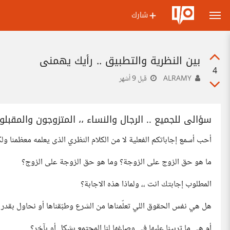
شارك
بين النظرية والتطبيق .. رأيك يهمنى
4
ALRAMY
قبل 9 أشهر
سؤالى للجميع .. الرجال والنساء ،، المتزوجون والمقبلو
أحب أسمع إجاباتكم الفعلية لا من الكلام النظري الذى يعلمه معظمنا ول
ما هو حق الزوج على الزوجة؟ وما هو حق الزوجة على الزوج؟
المطلوب إجابتك انت ،، ولماذا هذه الاجابة؟
هل هي نفس الحقوق اللي تعلّمناها من الشرع وطبّقناها أو نحاول بقدر ا
أم هي ما تربينا عليها في وصاغها لنا المجتمع بشكل أو بآخر؟