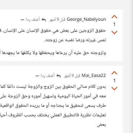
George_Nabelyoun
أضف ردا
قبل 9 أشهر
1
حقوق الزوجين على بعض هي حقوق الإنسان على الإنسان، فالر
تمس غيرته ورضا نفسه عن زوجته.
ولزوجته حق عليه أن يرعاها ويحفظها ولا يكلفها ما يجهدها أ
Mai_Easa22
أضف ردا
قبل 9 أشهر
1
بدون كلام مثالي الحقوق بين الزوج والزوجة ليست دائمًا كما 
معه في أمور الحياة اليومية وتسهيل أموره وحق الزوجة على 
طرف يسعى لتحقيق ما يحتاجه أو ما يريده الحقوق الواقعية
تعليمات نظرية فالتطبيق العملي يختلف بحسب الظروف أحيانًا 
بعض