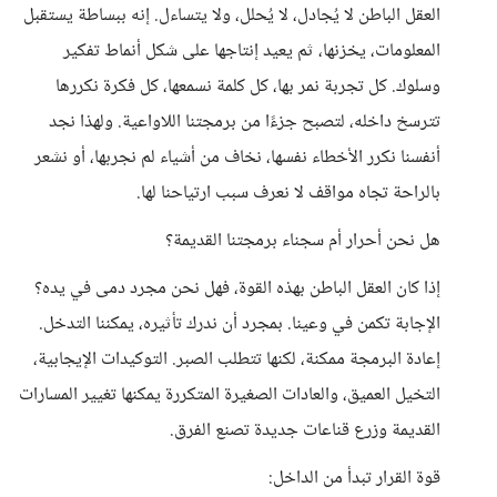
العقل الباطن لا يُجادل، لا يُحلل، ولا يتساءل. إنه ببساطة يستقبل
المعلومات، يخزنها، ثم يعيد إنتاجها على شكل أنماط تفكير
وسلوك. كل تجربة نمر بها، كل كلمة نسمعها، كل فكرة نكررها
تترسخ داخله، لتصبح جزءًا من برمجتنا اللاواعية. ولهذا نجد
أنفسنا نكرر الأخطاء نفسها، نخاف من أشياء لم نجربها، أو نشعر
بالراحة تجاه مواقف لا نعرف سبب ارتياحنا لها.
هل نحن أحرار أم سجناء برمجتنا القديمة؟
إذا كان العقل الباطن بهذه القوة، فهل نحن مجرد دمى في يده؟
الإجابة تكمن في وعينا. بمجرد أن ندرك تأثيره، يمكننا التدخل.
إعادة البرمجة ممكنة، لكنها تتطلب الصبر. التوكيدات الإيجابية،
التخيل العميق، والعادات الصغيرة المتكررة يمكنها تغيير المسارات
القديمة وزرع قناعات جديدة تصنع الفرق.
قوة القرار تبدأ من الداخل: