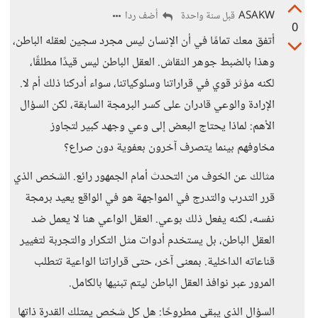
ASAKW
أضف ردا
قبل سنة واحدة
0
أتفق معك تمامًا في أن الإنسان ليس مجرد سجين لعقله الباطن،
وهذا بالضبط جوهر النقاش. العقل الباطن ليس قيدًا مطلقًا،
لكنه مؤثر قوي في قراراتنا وسلوكياتنا، سواء أدركنا ذلك أم لا.
الإرادة والوعي قادران على كسر البرمجة السابقة، لكن السؤال
الأهم: لماذا يحتاج البعض إلى وعي وجهد كبير لتجاوز
مخاوفهم بينما يتصرف آخرون بعفوية دون صراع؟
مثالك عن الخوف من التحدث أمام الجمهور رائع. الشخص الذي
قرر التدرب والتدرج في المواجهة هو في الواقع يعيد برمجة
نفسه، لكنه يفعل ذلك بوعي. العقل الواعي هنا لا يعمل ضد
العقل الباطن، بل يستخدم أدوات مثل التكرار والتجربة لتغيير
قناعاته الداخلية. بمعنى آخر، حتى قراراتنا الواعية تتطلب
المرور عبر نوافذ العقل الباطن ليتم تبنيها بالكامل.
السؤال الذي يبقى مطروحًا: هل كل شخص يمتلك القدرة ذاتها