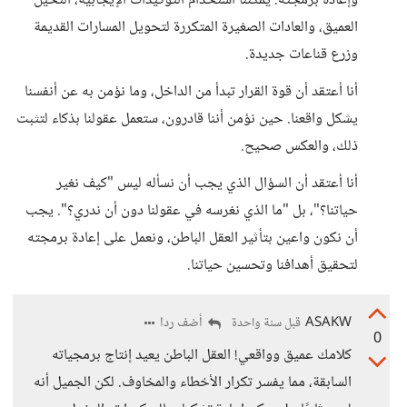
وإعادة برمجته. يمكننا استخدام التوكيدات الإيجابية، التخيل
العميق، والعادات الصغيرة المتكررة لتحويل المسارات القديمة
وزرع قناعات جديدة.
أنا أعتقد أن قوة القرار تبدأ من الداخل، وما نؤمن به عن أنفسنا
يشكل واقعنا. حين نؤمن أننا قادرون، ستعمل عقولنا بذكاء لتثبت
ذلك، والعكس صحيح.
أنا أعتقد أن السؤال الذي يجب أن نسأله ليس "كيف نغير
حياتنا؟"، بل "ما الذي نغرسه في عقولنا دون أن ندري؟". يجب
أن نكون واعين بتأثير العقل الباطن، ونعمل على إعادة برمجته
لتحقيق أهدافنا وتحسين حياتنا.
ASAKW
أضف ردا
قبل سنة واحدة
0
كلامك عميق وواقعي! العقل الباطن يعيد إنتاج برمجياته
السابقة، مما يفسر تكرار الأخطاء والمخاوف. لكن الجميل أنه