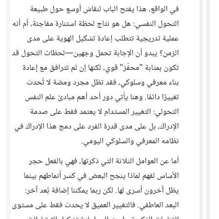
في الواقع، هذا يفتح الباب لنقاش أوسع حول طبيعة
التحول النفسي: هل هو نتاج لحظة استنارة مفاجئة، أم أنه
عملية تدريجية تتطلب إعادة تشكيل الهوية على مدى
الزمن؟ يبدو أن الإجابة تحمل وجهين—لحظات التحول قد
تكون بمثابة "محفّز" قوي، لكنها إن لم تترافق مع إعادة
بناء معرفي وسلوكي، فقد تظل مجرد ومضة لا تُحدث
تغييرًا دائمًا. وهنا يأتي دور أحد أهم مبادئ علم النفس
التحولي: التغيير المستدام لا يعتمد فقط على صدمة
الإدراك، بل على مدى قدرة الفرد على دمج هذا الإدراك في
نظامه المعرفي والسلوكي اليومي.
أما عن العوامل الثلاثة التي ذكرتهاِ، فهي بالفعل حجر
الأساس لفهم لماذا ينجح البعض في كسر أنماطهم بينما
يظل آخرون أسرى لها. لكن ربما يمكننا إضافة بُعد آخر:
البعد العاطفي. فالتغيير العميق لا يحدث فقط على مستوى