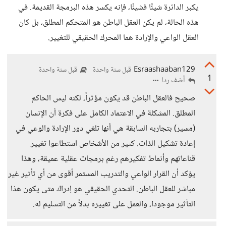
يكبر الدائرة شيئًا فشيئًا، فإنه يكسر هذه البرمجة القديمة. في
هذه الحالة، لم يكن العقل الباطن هو المتحكم المطلق، بل كان
العقل الواعي والإرادة هما المحرك الحقيقي للتغيير.
Esraashaaban129
قبل سنة واحدة
قبل سنة واحدة
1
أضف ردا
صحيح فالعقل الباطن قد يكون مؤثراً، لكنه ليس الحاكم
المطلق. المشكلة في الاعتماد الكامل على فكرة أن الإنسان
(مسير) بتجاربه السابقة هي أنها تلغي دور الإرادة والوعي في
إعادة تشكيل الذات. كثير من الأشخاص استطاعوا تغيير
قناعاتهم وأنماط تفكيرهم رغم برمجات عقلية عميقة، وهذا
يؤكد أن القرار الواعي والتدريب المستمر أقوى من أي تأثير غير
مباشر للعقل الباطن. التحدي الحقيقي هو إدراك متى يكون هذا
التأثير موجودا، والعمل على تغييره بدلاً من التسليم له.