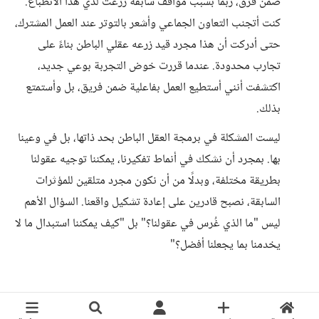
ضمن فرق، ربما بسبب مواقف سابقة زرعت لدي هذا الانطباع.
كنت أتجنب التعاون الجماعي وأشعر بالتوتر عند العمل المشترك،
حتى أدركت أن هذا مجرد قيد زرعه عقلي الباطن بناءً على
تجارب محدودة. عندما قررت خوض التجربة بوعي جديد،
اكتشفت أنني أستطيع العمل بفاعلية ضمن فريق، بل وأستمتع
بذلك.
ليست المشكلة في برمجة العقل الباطن بحد ذاتها، بل في وعينا
بها. بمجرد أن نشكك في أنماط تفكيرنا، يمكننا توجيه عقولنا
بطريقة مختلفة، وبدلًا من أن نكون مجرد متلقين للمؤثرات
السابقة، نصبح قادرين على إعادة تشكيل واقعنا. السؤال الأهم
ليس "ما الذي غُرس في عقولنا؟" بل "كيف يمكننا استبدال ما لا
يخدمنا بما يجعلنا أفضل؟"