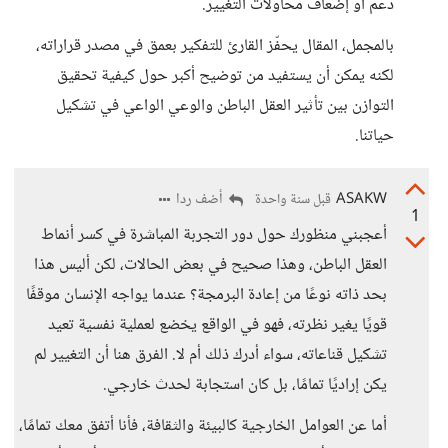
دعم أو إضعاف محاولات التغيير.
بالمجمل، المقال يحفّز القارئ للتفكير بعمق في مصدر قراراته،
لكنه يمكن أن يستفيد من توضيح أكبر حول كيفية تحقيق
التوازن بين تأثير العقل الباطن والوعي الواعي في تشكيل
حياتنا.
ASAKW
أضف ردا
قبل سنة واحدة
1
أعجبني منظورك حول دور التجربة المباشرة في كسر أنماط
العقل الباطن، وهذا صحيح في بعض الحالات، لكن أليس هذا
بحد ذاته نوعًا من إعادة البرمجة؟ عندما يواجه الإنسان موقفًا
قويًا يغير نظرته، فهو في الواقع يخضع لعملية نفسية تعيد
تشكيل قناعاته، سواء أدرك ذلك أم لا. الفرق هنا أن التغيير لم
يكن إراديًا تمامًا، بل كان استجابة لحدث خارجي.
أما عن العوامل الخارجية كالبيئة والثقافة، فأنا أتفق معك تمامًا،