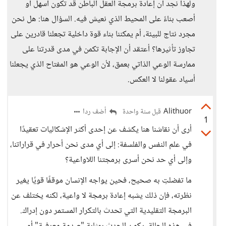
ولهذا نجد أن إعادة برمجة العقل الباطن قد تكون أسهل أو
أصعب بناءً على المحيط الذي نعيش فيه. السؤال هنا: هل نحن
مجرد نتاج للبيئة، أم يمكننا بناء قوة داخلية تجعلنا قادرين على
تجاوز تأثيرها؟ أعتقد أن الإجابة تكمن في مدى قدرتنا على
ممارسة الوعي الذاتي بعمق، لأن الوعي هو المفتاح الذي يجعلنا
أسياد عقولنا لا العكس.
Alithuor
أضف ردا
قبل سنة واحدة
1
أرى أن نقاشنا هنا يكشف عن إحدى أكثر الإشكاليات تعقيدًا
في علم النفس والفلسفة: إلى أي مدى نحن أحرار في قراراتنا،
وإلى أي حد نحن أسرى برمجتنا اللاواعية؟
ما تفضلتِ به صحيح، فحين يواجه الإنسان موقفًا قويًا يغير
نظرته، فإن ذلك يشبه إعادة برمجة لا واعية، لكنه يختلف عن
البرمجة التقليدية التي تحدث بالتكرار المستمر دون إدراك.