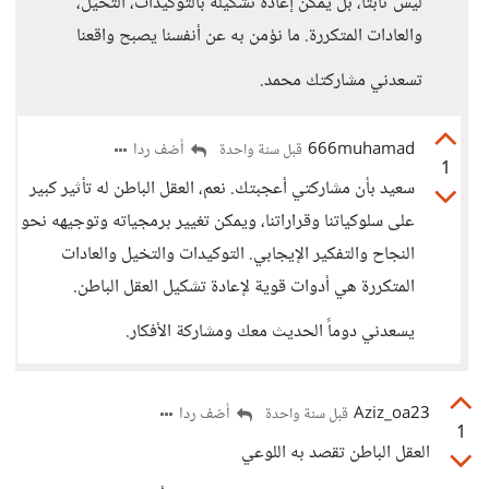
ليس ثابتًا، بل يمكن إعادة تشكيله بالتوكيدات، التخيل،
والعادات المتكررة. ما نؤمن به عن أنفسنا يصبح واقعنا
تسعدني مشاركتك محمد.
666muhamad
أضف ردا
قبل سنة واحدة
1
سعيد بأن مشاركتي أعجبتك. نعم، العقل الباطن له تأثير كبير
على سلوكياتنا وقراراتنا، ويمكن تغيير برمجياته وتوجيهه نحو
النجاح والتفكير الإيجابي. التوكيدات والتخيل والعادات
المتكررة هي أدوات قوية لإعادة تشكيل العقل الباطن.
يسعدني دوماً الحديث معك ومشاركة الأفكار.
Aziz_oa23
أضف ردا
قبل سنة واحدة
1
العقل الباطن تقصد به اللوعي