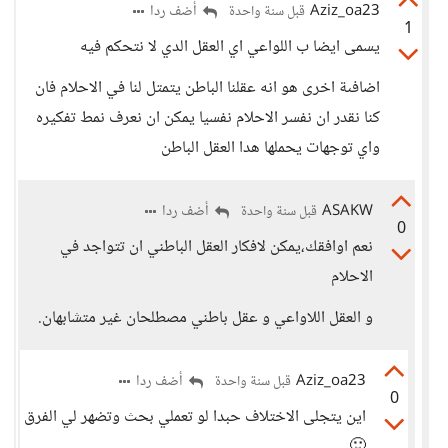
Aziz_oa23
أضف ردا
قبل سنة واحدة
1
يسمى ايضا ب اللواعي اي العقل الدي لا نتحكم فيه
اضافىة اخرى هو انه عقلنا الباطن يتمتل لنا في الاحلام فان
كنا نقدر ان نفسر الاحلام نفسيا يمكن ان نعرف نمط تفكيره
واي توجهات يحملها هدا العقل الباطن
ASAKW
أضف ردا
قبل سنة واحدة
0
نعم اوافقك،يمكن لافكار العقل الباطني ان تتواجد في
الاحلام
و العقل اللاواعي و عقل باطني مصطلحان غير متشابهان.
Aziz_oa23
أضف ردا
قبل سنة واحدة
0
اين يتجلى الاختلاف حبدا لو تعملي بحث وتضهر لي الفرق
🙂