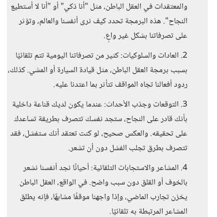
والمعتقدات في العقل الباطن، مثل "أنا ذكي" أو "أنا لا أستطيع
النجاح". هذه البرمجة تحدد كيف نرى أنفسنا والعالم، وتؤثر
على تصرفاتنا بشكل غير واعٍ.
2. العادات والسلوكيات: كثير من تصرفاتنا اليومية تتم تلقائيًا
بسبب برمجة العقل الباطن، مثل قيادة السيارة أو المشي. كذلك،
ردود أفعالنا تجاه المواقف تتأثر بما اعتدنا عليه.
3. التوقعات وجذب الأحداث: عندما يكون لديك قناعة داخلية
بأنك قادر على النجاح، ستجد نفسك تتصرف بطريقة تساعدك
على تحقيقه. والعكس صحيح، لو كنت تعتقد أنك ستفشل، فقد
تتصرف بطرق تجلب الفشل دون أن تشعر.
4. المشاعر والاستجابات التلقائية: أحيانًا نجد أنفسنا نشعر
بالخوف أو القلق دون سبب واضح. في الواقع، العقل الباطن
يخزن تجارب الماضي، وإذا واجهنا موقفًا مشابهًا، فإنه يطلق
المشاعر المرتبطة به تلقائيًا.