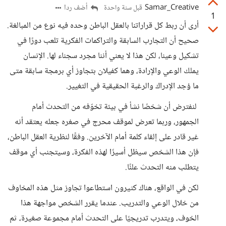
Samar_Creative
أضف ردا
قبل سنة واحدة
1
أرى أن ربط كل قراراتنا بالعقل الباطن وحده فيه نوع من المبالغة.
صحيح أن التجارب السابقة والتراكمات الفكرية تلعب دورًا في
تشكيل وعينا، لكن هذا لا يعني أننا مجرد سجناء لها. الإنسان
يملك الوعي والإرادة، وهما كفيلان بتجاوز أي برمجة سابقة متى
ما وُجد الإدراك والرغبة الحقيقية في التغيير.
لنفترض أن شخصًا نشأ في بيئة تخوّفه من التحدث أمام
الجمهور، وربما تعرض لموقف محرج في صغره جعله يعتقد أنه
غير قادر على إلقاء كلمة أمام الآخرين. وفقًا لنظرية العقل الباطن،
فإن هذا الشخص سيظل أسيرًا لهذه الفكرة، وسيتجنب أي موقف
يتطلب منه التحدث علنًا.
لكن في الواقع، هناك كثيرون استطاعوا تجاوز مثل هذه المخاوف
من خلال الوعي والتدريب. عندما يقرر الشخص مواجهة هذا
الخوف، ويتدرب تدريجيًا على التحدث أمام مجموعة صغيرة، ثم