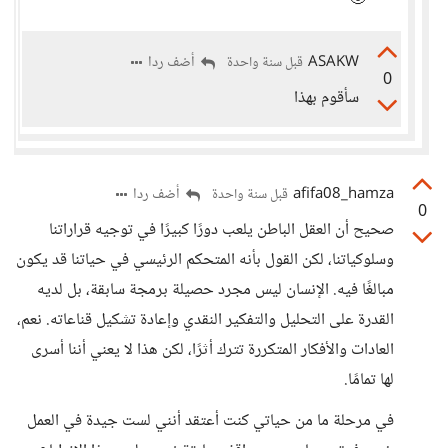
ASAKW
أضف ردا
قبل سنة واحدة
0
سأقوم بهذا
afifa08_hamza
أضف ردا
قبل سنة واحدة
0
صحيح أن العقل الباطن يلعب دورًا كبيرًا في توجيه قراراتنا
وسلوكياتنا، لكن القول بأنه المتحكم الرئيسي في حياتنا قد يكون
مبالغًا فيه. الإنسان ليس مجرد حصيلة برمجة سابقة، بل لديه
القدرة على التحليل والتفكير النقدي وإعادة تشكيل قناعاته. نعم،
العادات والأفكار المتكررة تترك أثرًا، لكن هذا لا يعني أننا أسرى
لها تمامًا.
في مرحلة ما من حياتي كنت أعتقد أنني لست جيدة في العمل