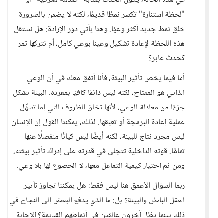
في هذه الحالة، يكون الحدث بمثابة "صدمة معرفية" أو
"لحظة استنارة" تكسر نمطًا قديمًا، لكنه لا يضمن بالضرورة
خلق نمط جديد أكثر وعيًا. وهنا يأتي دور الإرادة: هل نستغل
هذه اللحظة لإعادة تشكيل وعينا بوعي كامل، أم نتركها تمر
كحدث عابر؟
أما فيما يخص تأثير البيئة، فأنا أتفق معك في أن الوعي
الذاتي هو المفتاح، لكنه ليس دائمًا كافيًا بمفرده. البيئة تشكل
جزءًا من معادلة الوعي، لأنها تخلق الظروف التي إما تسهّل
عملية إعادة البرمجة أو تعيقها. لذلك، يمكننا القول إن الإنسان
ليس مجرد نتاج للبيئة، لكنه أيضًا ليس كيانًا منفصلًا عنها
تمامًا. قوته الداخلية تتجلى في قدرته على إدراك تأثير بيئته،
ومن ثم اختيار كيفية التفاعل معها، لا الخضوع لها بلا وعي.
ربما السؤال الأعمق هنا ليس فقط: هل يمكننا تجاوز تأثير
العقل الباطن والبيئة؟ بل: ما الذي يدفع البعض إلى النجاح في
ذلك بينما يظل آخرون عالقين في أنماطهم القديمة؟ الإجابة