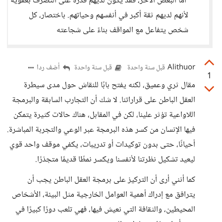
أما البعض الآخر، فقد يكون لديهم قدرة على التصرف بعفوية
لأنهم لديهم ثقة أكبر في أنفسهم وحياتهم. باختصار، كل
شخص يتفاعل مع المواقف بناءً على شجاعته
Alithuor
أضف ردا
قبل سنة واحدة
قبل سنة واحدة
1
مقال ثري وعميق، لكنه يفتح بابًا للنقاش حول مدى سيطرة
العقل الباطن على قراراتنا. لا شك أن التجارب السابقة والبرمجة
اللاواعية تؤثر علينا، لكن في المقابل، هناك حالات كثيرة يتمكن
فيها الإنسان من كسر هذه البرمجة عبر الوعي والتجربة المباشرة.
أحيانًا، حتى بدون توكيدات أو تدريبات، يكفي موقف واحد قوي
ليعيد تشكيل نظرتنا لأنفسنا ويكسر نمطًا قديمًا متجذرًا.
كما أنني أرى أن التركيز على برمجة العقل الباطن يجب أن
يترافق مع إدراك أهمية العوامل الخارجية مثل البيئة، الأشخاص
المحيطين، والثقافة التي نعيش فيها، فهي تلعب دورًا كبيرًا في