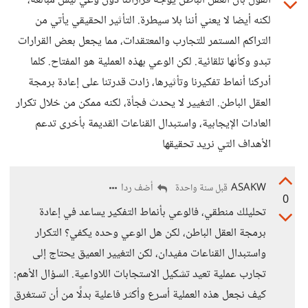
القول بأن العقل الباطن يوجه قراراتنا دون وعي ليس مبالغة،
لكنه أيضا لا يعني أننا بلا سيطرة. التأثير الحقيقي يأتي من
التراكم المستمر للتجارب والمعتقدات، مما يجعل بعض القرارات
تبدو وكأنها تلقائية. لكن الوعي بهذه العملية هو المفتاح. كلما
أدركنا أنماط تفكيرنا وتأثيرها، زادت قدرتنا على إعادة برمجة
العقل الباطن. التغيير لا يحدث فجأة، لكنه ممكن من خلال تكرار
العادات الإيجابية، واستبدال القناعات القديمة بأخرى تدعم
الأهداف التي نريد تحقيقها
ASAKW
أضف ردا
قبل سنة واحدة
0
تحليلك منطقي، فالوعي بأنماط التفكير يساعد في إعادة
برمجة العقل الباطن، لكن هل الوعي وحده يكفي؟ التكرار
واستبدال القناعات مفيدان، لكن التغيير العميق يحتاج إلى
تجارب عملية تعيد تشكيل الاستجابات اللاواعية. السؤال الأهم:
كيف نجعل هذه العملية أسرع وأكثر فاعلية بدلًا من أن تستغرق