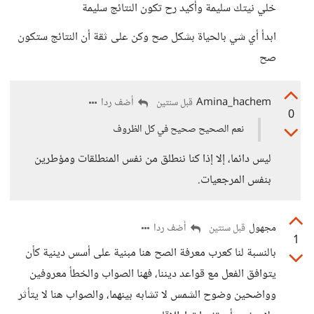
خلي نيتك سليمة وأكيد رح تكون النتائج سليمة
ابدأ أي شي بالحياة بشكل صح وكن على ثقة أن النتائج ستكون
صح
Amina_hachem
أضف ردا
قبل سنتين
0
نعم الصحيح صحيح في كل الظروف
ليس دائما، إلا إذا كنا ننطلق من نفس المنطلقات ومؤطرين
بنفس المرجعيات.
مجهول
أضف ردا
قبل سنتين
1
بالنسبة لنا كعرب معرفة الصح هنا مبنية على أسس دينية كأن
يتوافق الفعل مع قواعد ديننا، فهنا الصواب والخطأ معروفين
وواضحين وضوح الشمس لا تشابه بينهما، والصواب هنا لا يتأثر