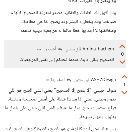
ولا يتغير بأي تغيرات إطلاقا.
ولن أقول لك العادات والتقاليد مصدر لمعرفة الصحيح، لأنها من
صياغتنا وقد يخطىء البشر وقد يصح، لذا هي مطاطة،
ومخالفتها لا أجد بها خطأ طالما له مرجعية دينية تدعمه
Amina_hachem
أضف ردا
قبل سنتين
0
الصحيح يبقى ثابتا، عندما نحتكم إلى نفس المرجعيات.
ASH7Design
أضف ردا
قبل سنتين
1
شوف حبيبي، "لا يصح إلا الصحيح" يعني الشي الصح هو اللي
يدوم ويبقى. يعني إذا سوينا شغلة على أسس صحيحة ومتينة،
فراح تستمر وتنجح. مثل ما نعرف، الشي اللي مبني على باطل ما
يطول، ينتهي بسرعة.
بس هنانا تجي المشكلة: شنو هو الصح بالضبط؟ وهل الصح ثابت