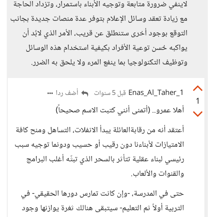
لاينفي ضرورة متابعة وتوجيه الأبناء باستمرار، وتزداد الحاجة
مع زيادة تعقد وسائل الإعلام بتوفر عدة منصات جديدة بجانب
التوقع بوجود أخرى ستنطلق عن قريب، الأمر الذي لابُد أن
يواكبه حُسن توعية الأفراد بكيفية استخدام هذه الوسائل
وتوظيف التكنولوجيا بما ينفع المرء ولا يلحق به الضرر.
Enas_Al_Taher_1
أضف ردا
قبل 5 سنوات
1
أهلا عمرو.. (أتمنى أنني كتبت الاسم صحيحاً)
أعتقد أنه من رقابةالعائلة يبدأ الانفلات، التساهل ومنح كافة
الامتيازات لأبناءنا دون رقيب أو حسيب ودونما توجيه سبب
رئيسي لبناء عقلية تتأثر بالسحر الذي تبثّه أغلب البرامج
والقنوات والألعاب.
حتى في المدرسة، -وإن كانت تمارس دورها الحقيقي- في
التربية أولاً ثم التعليم- سيتبقى هنالك ثغرة يوازنها وجود