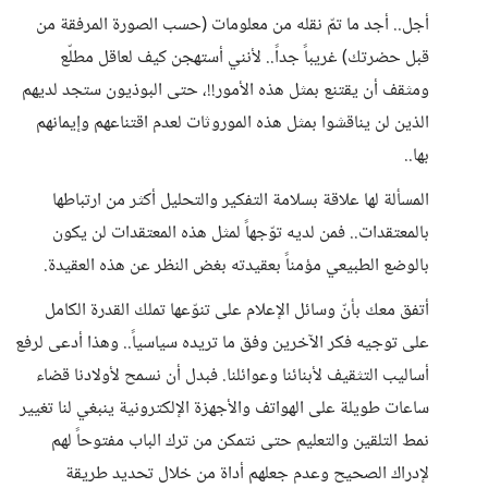
أجل.. أجد ما تمّ نقله من معلومات (حسب الصورة المرفقة من
قبل حضرتك) غريباً جداً.. لأنني أستهجن كيف لعاقل مطلّع
ومثقف أن يقتنع بمثل هذه الأمور!!، حتى البوذيون ستجد لديهم
الذين لن يناقشوا بمثل هذه الموروثات لعدم اقتناعهم وإيمانهم
بها..
المسألة لها علاقة بسلامة التفكير والتحليل أكثر من ارتباطها
بالمعتقدات.. فمن لديه توّجهاً لمثل هذه المعتقدات لن يكون
بالوضع الطبيعي مؤمناً بعقيدته بغض النظر عن هذه العقيدة.
أتفق معك بأنّ وسائل الإعلام على تنوّعها تملك القدرة الكامل
على توجيه فكر الآخرين وفق ما تريده سياسياً.. وهذا أدعى لرفع
أساليب التثقيف لأبنائنا وعوائلنا. فبدل أن نسمح لأولادنا قضاء
ساعات طويلة على الهواتف والأجهزة الإلكترونية ينبغي لنا تغيير
نمط التلقين والتعليم حتى نتمكن من ترك الباب مفتوحاً لهم
لإدراك الصحيح وعدم جعلهم أداة من خلال تحديد طريقة