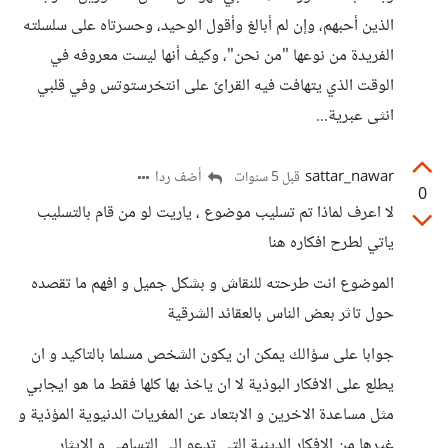
الذين أحبهم، وإن لم أبالغ وأقول الوحيد، وحسرتاه على سلسلته
الفريدة من نوعها "من نحن"، وكيف أنها ليست معروفه في
الوقت الذي يتهافت فيه القرائ على انتخرستوتس وفي قلبي
انثى عبرية...
sattar_nawar
أضف ردا
قبل 5 سنوات
0
لا اعرف لماذا تم تسليب موضوع ، ياريت لو من قام بالتسليب
ياتي لطرح افكاره هنا
الموضوع انت طرحته للنقاش و بشكل جميل و افهم ما تقصده
حول تاثر بعض الناس بالعقائد الشرقية
جوابا على سؤالك يمكن ان يكون الشخص مسلما بالتاكيد و ان
يطلع على الافكار البوذية لا ان ياخذ بها كلها فقط ما هو ايجابي
مثل مساعدة الاخرين و الابتعاد عن المغريات الدنيوية المؤذية و
غيرها من الافكار الدينية التي تدعو الى التسامي و الايثار .