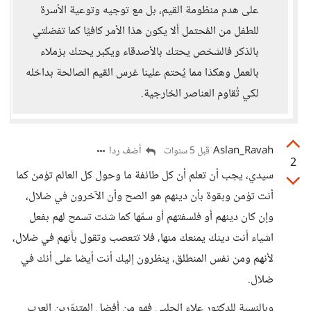
على هدم منظومة القيم، بل مع توجيه وتوعية الأسرة
للطفل من المُحتمل ألا يكون هذا الأمر كافيًا كما تفضلتي
بالذكر فالشخص يحتك بالأصدقاء ويكبر يحتك بزملاء
بالعمل وهكذا مما يُحتم علينا غرس القيم الصالحة بداخله
لكي تُقاوم العناصر الخارجية.
Aslan_Ravah
أضف ردا
قبل 5 سنوات
2
سيدي، يجب أن تعلم أن كل طائفة ما وحول كل العالم تؤمن كما
أنت تؤمن وبقوة بأن دينهم هو الصح وأن الآخرون في ضلال،
وإن كان دينهم أو فلسفتهم أو سمّها كما شئت تسمح لهم بفعل
اشياء أنت دينك يمنعك منها، فلا تتعصب وتقول بأنهم في ضلال،
لأنهم ومن نفس المنطلق، ينظرون إليك أنت أيضا على أنك في
ضلال.
وبالنسبة للدكتور علاء الحلبي فهو من أفضل المتنوّرين العرب