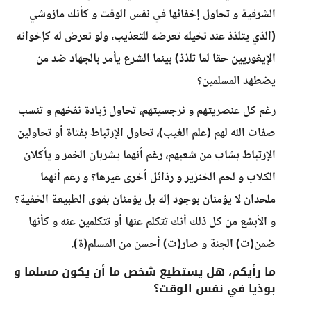
الشرقية و تحاول إخفائها في نفس الوقت و كأنك مازوشي
(الذي يتلذذ عند تخيله تعرضه للتعذيب، ولو تعرض له كإخوانه
الإيغوريين حقا لما تلذذ) بينما الشرع يأمر بالجهاد ضد من
يضطهد المسلمين؟
رغم كل عنصريتهم و نرجسيتهم، تحاول زيادة نفخهم و تنسب
صفات الله لهم (علم الغيب)، تحاول الإرتباط بفتاة أو تحاولين
الإرتباط بشاب من شعبهم، رغم أنهما يشربان الخمر و يأكلان
الكلاب و لحم الخنزير و رذائل أخرى غيرها؟ و رغم أنهما
ملحدان لا يؤمنان بوجود إله بل يؤمنان بقوى الطبيعة الخفية؟
و الأبشع من كل ذلك أنك تتكلم عنها أو تتكلمين عنه و كأنها
ضمن(ت) الجنة و صار(ت) أحسن من المسلم(ة).
ما رأيكم، هل يستطيع شخص ما أن يكون مسلما و
بوذيا في نفس الوقت؟