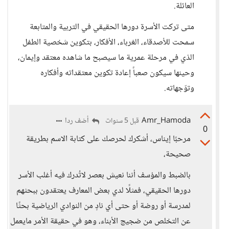
العائلة.
متى تركت الأسرة دورها الحقيقي في التربية والمتابعة
سمحت للأصدقاء، الغرباء، الأفكار، بتكوين شخصية الطفل
الذي في مرحلة عمرية ما سيصبح ما شاهده معتقد وإيمان،
وحينها سيكون صعباً إعادة تكوين معتقداته وأفكاره
وتوّجهاته.
Amr_Hamoda
أضف ردا
قبل 5 سنوات
0
مرحبًا إيناس، أشكرك لحرصك على كتابة الاسم بطريقة
صحيحة،
بالضبط والمؤسف أننا نعيش بعصر لاتُدرك فيه أغلب الأسر
دورها الحقيقي، فمثلًا لدي بعض المعارف يعتقدون ببحثهم
لمدرسة أو روضة أو حتى أي نادٍ من النوادي الرياضية بحثًا
عن التخلص من ضجيج الأبناء، وهو في حقيقة الأمر مايعمل