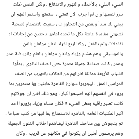
السيء المليء بالأخطاء والتهور والاندفاع ، ولكن النفس ظلت
تبرر لنفسها وإن لم اجرب الان فمتي ، استمتع واستمر المهم ان
يبقي لك مبدأ وبعض من التجاوزات ، سعيت للانضمام لصحبة
تشبهني مغامرة عابثة بكل ما تجده امامها باحثين عن إجابات او
تفاعلات وتم بالفعل ، وكنا اربع افراد اثنان مولعان بالفن
والموسيقي وهم هشام وزياد واثنان مولعان بالعلم والرياضة عمر
وعمر ، كانت صداقة جميلة مثمرة حتي الصف الثانوي ، بدأوا
الشباب الأربعة مماثلة اقرانهم من الطلاب بالتهرب من الصف
الدراسي الممل ، ليجوبوا شوارع القاهرة عابثين بها متنمرين بما
يروه في انفسهم انهم اصبحوا كبار ، ومع ذلك اظن ان جولاتهم
كانت تعتبر راقية بعض الشيء !! فكان هشام وزياد يزوروا احد
اكبر المكتبات العامة بالقاهرة للاستمتاع بما فيها من كتب صباحا ،
ثم يتجولان بين متاحف القاهرة ليشاهدوا طلاب الفنون الجميلة
وهم يرسمون أملين ان يكونوا في مكانهم عن قريب ، وكان