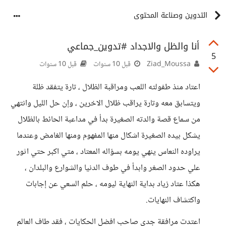
التدوين وصناعة المحتوى
أنا والظل والاجداد #تدوين_جماعي
5
Ziad_Moussa
قبل 10 سنوات
قبل 10 سنوات
اعتاد منذ طفولته اللعب ومراقبة الظلال ، تارة يتفقد ظلة
ويتسابق معه وتارة يراقب ظلال الاخرين ، وإن حل الليل وانتهي
من سماع قصة والدته الصغيرة بدأ في مداعبة الحائط بالظلال
يشكل بيده الصغيرة اشكال منها المفهوم ومنها الغامض وعندما
يراوده النعاس ينهي يومه بسؤاله المعتاد ، متي اكبر حتي اثور
علي حدود الصغر وابدأ في طوف الدنيا والشوارع والبلدان ،
هكذا عتاد زياد بداية النهاية ليومه ، حلم السعي عن إجابات
واكتشاف النهايات.
اعتدت مرافقة جدى صاحب افضل الحكايات ، فقد طاف العالم