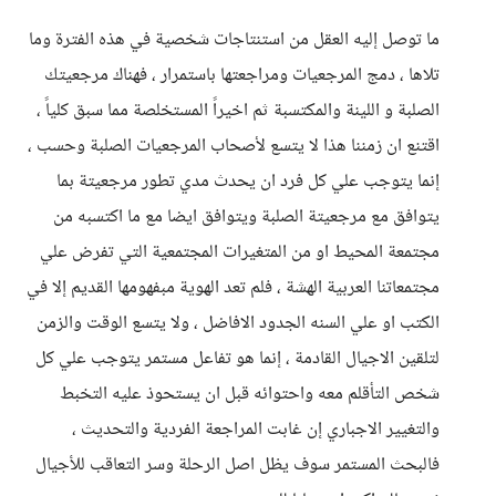
ما توصل إليه العقل من استنتاجات شخصية في هذه الفترة وما
تلاها ، دمج المرجعيات ومراجعتها باستمرار ، فهناك مرجعيتك
الصلبة و اللينة والمكتسبة ثم اخيراً المستخلصة مما سبق كلياً ،
اقتنع ان زمننا هذا لا يتسع لأصحاب المرجعيات الصلبة وحسب ،
إنما يتوجب علي كل فرد ان يحدث مدي تطور مرجعيتة بما
يتوافق مع مرجعيتة الصلبة ويتوافق ايضا مع ما اكتسبه من
مجتمعة المحيط او من المتغيرات المجتمعية التي تفرض علي
مجتمعاتنا العربية الهشة ، فلم تعد الهوية مبفهومها القديم إلا في
الكتب او علي السنه الجدود الافاضل ، ولا يتسع الوقت والزمن
لتلقين الاجيال القادمة ، إنما هو تفاعل مستمر يتوجب علي كل
شخص التأقلم معه واحتوائه قبل ان يستحوذ عليه التخبط
والتغيير الاجباري إن غابت المراجعة الفردية والتحديث ،
فالبحث المستمر سوف يظل اصل الرحلة وسر التعاقب للأجيال