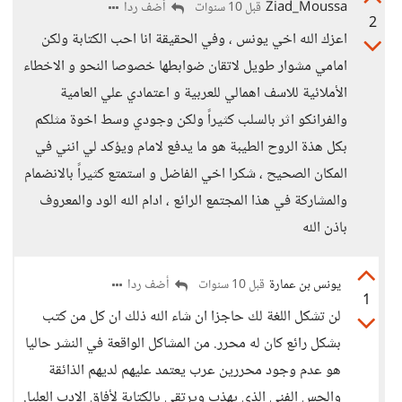
Ziad_Moussa
أضف ردا
قبل 10 سنوات
2
اعزك الله اخي يونس ، وفي الحقيقة انا احب الكتابة ولكن
امامي مشوار طويل لاتقان ضوابطها خصوصا النحو و الاخطاء
الأملائية للاسف اهمالي للعربية و اعتمادي علي العامية
والفرانكو اثر بالسلب كثيراً ولكن وجودي وسط اخوة مثلكم
بكل هذة الروح الطيبة هو ما يدفع لامام ويؤكد لي انني في
المكان الصحيح ، شكرا اخي الفاضل و استمتع كثيراً بالانضمام
والمشاركة في هذا المجتمع الرائع ، ادام الله الود والمعروف
باذن الله
يونس بن عمارة
أضف ردا
قبل 10 سنوات
1
لن تشكل اللغة لك حاجزا ان شاء الله ذلك ان كل من كتب
بشكل رائع كان له محرر. من المشاكل الواقعة في النشر حاليا
هو عدم وجود محررين عرب يعتمد عليهم لديهم الذائقة
والحس الفني الذي يهذب ويرتقي بالكتابة لأفاق الادب العليا.