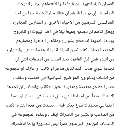
العمران قليلا التهرب نوعا ما نظرا لأهتماهم بجني الدرجات
الدراسية وإن تهربوا فأعلم ان هناك مباراة هامة جدا مع احد
المنافسين الشرسين من الاحياء الأخرى او المدارس المجاورة ،
ويظل الاهم ان نجتمع جميعاً ليلا في احد البيوت او للخروج
بوسط المدينة لنستمتع بشوارع ومقاهي القاهرة ومعمارهم
المتعدد الاخاذ ، كنا دائمين المراقبة لرواد هذه المقاهي والشوارع
من البشر ففي ليل القاهرة تجد العديد من الطبقات التي لن
تجدها سوي هناك ، فقد تقابل شاعر او كاتب او عازف او مجموعة
من الشباب يتناولون المواضيع السياسية في تعصب وشغف ،
حتي المتاجر متعددة ومنفردة اعتق المكاتب والمباني لن تجدها
إلا هناك بعيداً عن احيائنا التي تميل للعبثية في لمعمار او لنمط
اجتماعي محدد لا تنوع يذكر فيه ، حصدت من هذه الفترة الكثير
من المتاعب والكثير من الخبرات ايضا ، وبداءة المجموعة في
الانتساب لمن هم اكبر منهم عمراً ليس للمشورة وإنما للاشتراك