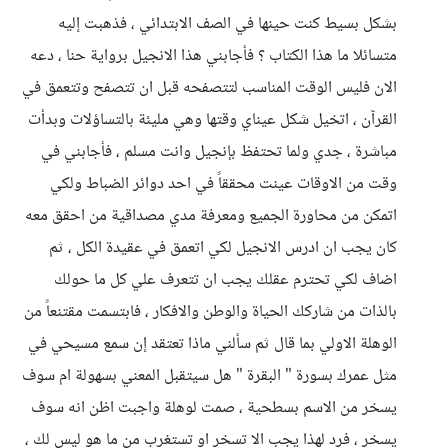
بشكل بسيط كنت حينها في الصف الابتدائي ، فذهبت إليه
متسائلا ما هذا الكتاب ؟ فأجابني هذا الانجيل برواية حنا ، دعه
الان فليس الوقت المناسب لتتصفحه قبل ان تتصفح وتتعمق في
القرآن ، اتخيل شكل عيناي وقتها وهي مليئة بالتساؤلات وبدأت
مباشرة ، جدي ولما تحتفظ بإنجيل وانت مسلم ، فأجابني في
وقت من الاوقات عينت محققاً في احد دوائر الضباط ولكي
اتمكن من محاورة الجميع ومعرفة مدي مصداقية من احقق معه
كان يجب ان ادرس الانجيل لكي اتعمق في عقيدة الكل ، ثم
اضاف لكي تحترم عقلك يجب ان تتعرف علي كل ما حولك
بالذات من شاركك الحياة والوطن والافكار ، فابتسمت مقتنعاً من
الوهلة الاولي بما قال ثم سألني ماذا تعتقد إن سمع مسيحي في
مثل عمرك بسورة " البقرة " هل سيتقبل المعني بسهولة ام سوف
يسخر من الاسم بسطحية ، صمت لوهلة واجبت اظن انه سوف
يسخر ، فرد لهذا يجب الا تسخر او تستغرب من ما هو ليس لك ،