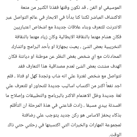
الموسيقي او الفن ، قد نكون وقتها فقذنا الكثير من متعة
الاكتشاف المباشر لكننا كنا بدأنا في الابحار في عالم التواصل عبر
الانترنت للتعرف وبناء علاقات جديدة مع اشخاص اعتباريين
فكان هشام مهتما بالثقافة الايطالية وكان زياد مهتما بالثقافة
التخريبية بعض الشئ ، يعبث بجهازة او بأحد البرامج واتشارك
المحادثات مع اي شخص بغض النظر عن موطنة او ديانتة فكان
الهدف مشتت بعض الشئ لعدم مصداقية هذا التعارف فقد
تتواصل مع شخص لفترة علي انه شاب وتجدة كهل او فتاة ، فلم
اجد نفعاً اكثر من اكتساب اساليب جديدة للتحاور او للتعرف علي
لغة جديدة وظل الاهتمام الاكثر بالبربامج والتطبيقات وإصلاح ما
افسدتة بيدي مسبقا ، زادت قناعتي في هذة المرحلة ان التأقلم
بذكاء يحفز الاساس هو ركن جديد يتوجب علي رضافتة
لمجموعة المهارات والخبرات التي اكتسبتها في رحلتي حتي ذاك
الوقت.