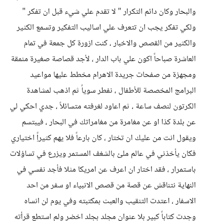
والبحار وكان دائم التكرار " لا تقدم علي شيء قبل ان تفكر "
ولكي تفكر يجب ان تتعرف علي اساليب التفكير وتسمع الكثير
والكثير من القصص والاخبار ، كنت ازورة كل جمعة في تمام
العاشرة صباحاً اكون علي باب الدار ، لأجد قصاصة صغيرة منمقة
ومجهزة من صفحات جريدة الاهرام مخطط عليها مواعيد
البرامج المخصصة للأطفال ، نفطر سوياً ثم اذهب لمشاهدة
الكرتون لنصف ساعة ، ثم اعاود لغرفته متسائلاً ، جدي احكي لي
عن بلدة كذا او عن مغامرة من مغامراتك في البحار ، فيبتسم
ويقول انت من عليك ان تختار ، كان بارعاً فلا يهم كثيراًِ اختياري
فكان يأخذني في عالم ملئ بالشغف المستمر ويزرع في تساؤلات
باستمرار ، فقد اختار ان اعرف عن امريكا مثلا فأجد نفسي في
النهاية نتناقش عن قصة من قصص الانبياء او سفر من احد
الاسفار ، اعتدت التنقيب والعبث بمكتبته وفي يوم لن انساه
وجدت كتاباً كبير بلا عنوان مجلد بجلد اخضر ولم استطع قرأته