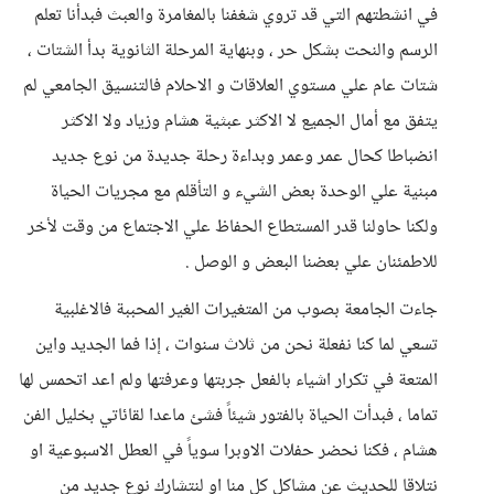
في انشطتهم التي قد تروي شغفنا بالمغامرة والعبث فبدأنا تعلم
الرسم والنحت بشكل حر ، وبنهاية المرحلة الثانوية بدأ الشتات ،
شتات عام علي مستوي العلاقات و الاحلام فالتنسيق الجامعي لم
يتفق مع أمال الجميع لا الاكثر عبثية هشام وزياد ولا الاكثر
انضباطا كحال عمر وعمر وبداءة رحلة جديدة من نوع جديد
مبنية علي الوحدة بعض الشيء و التأقلم مع مجريات الحياة
ولكنا حاولنا قدر المستطاع الحفاظ علي الاجتماع من وقت لأخر
للاطمئنان علي بعضنا البعض و الوصل .
جاءت الجامعة بصوب من المتغيرات الغير المحببة فالاغلبية
تسعي لما كنا نفعلة نحن من ثلاث سنوات ، إذا فما الجديد واين
المتعة في تكرار اشياء بالفعل جربتها وعرفتها ولم اعد اتحمس لها
تماما ، فبدأت الحياة بالفتور شيئاً فشئ ماعدا لقائاتي بخليل الفن
هشام ، فكنا نحضر حفلات الاوبرا سوياً في العطل الاسبوعية او
نتلاقا للحديث عن مشاكل كل منا او لنتشارك نوع جديد من