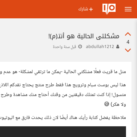
شارك
مشكلتي الحالية هو أنتـ(م)!
4
abdullah1212
قبل سنة واحدة
مثل ما قريت فعلًا مشلكتي الحالية -يمكن ما ترتقي لمشكلة- هو عدم 
هذا ليس بوست سبام وترويج هذا فقط طرح منتج يحتاج نقدكم اللاذع
متسول! إذا كنت تمتلك دقيقتين من وقتك أحتاج منك مشاهدة وطرح رأيك 
ولا هكر) 😅
ملاحظة يفضل كتابة رأيك هناك أيضًا لان ذلك يحدث فارق مع اليوتيو