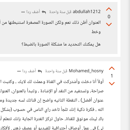
abdullah1212
أضف ردا
قبل سنة واحدة
0
العنوان أظن ذلك نعم ولكن الصورة المصغرة استنبطتها من أه
وخط
هل يمكنك التحديد ما مشكلة الصورة بالضبط؟
Mohamed_hosny
أضف ردا
قبل سنة واحدة
1
أولاً أنا دخلت وأشتركت في القناة وعملت لك لايك ، وكتبت ال
صراحة، وتستفيد من النقد أو الإشادة ، ولنبدأ بالعنوان، العن
الله ، فكرة ذكية إنك تلجأ تاخد راي الناس في حسوب (بش
باك لينك موثوق للقناة، حاول تركز الفترة الجاية بإنك تتعل
تي) في عمل أوصاف أحترافية للفيديو أو عصف ذهني لأفكار 