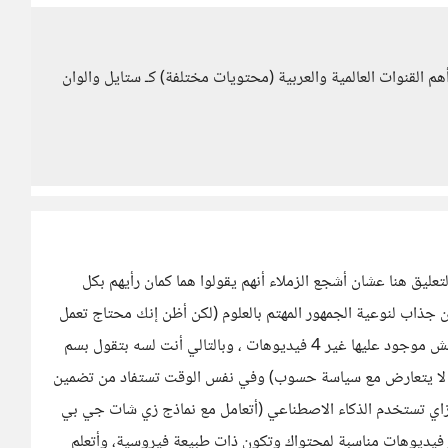
م القنوات العالمية والعربية (محتويات مختلفة) كـ ستايل والوان
تعليق هنا عشان أشجع الزملاء أنهم يقولوا هما كمان رأيهم بكل
وان جذاب لنوعية الجمهور المهتم بالعلوم (لكن أظن إنك محتاج تعمل
عنوان أفضل) ، النقطة التانيه واضح إن قناتك لسه جديدة ومش موجود عليها غير 4 فيديوهات ، وبالتالي أنت لسه بتقول بسم
كل لا يتعارض مع سياسة حسوب) وفي نفس الوقت تستفاد من تضمين
م أزاي تستخدم الذكاء الاصطناعي (أتعامل مع نماذج زي شات جي بي
فيديوهات مناسبة لمحتواك وتكون ذات طبيعة فيروسية، وأتعلم