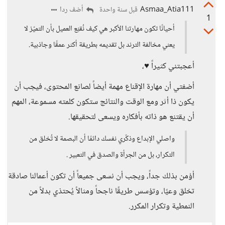
Asmaa_Atia111
أضف ردا
قبل سنة واحدة
1
أحيانًا تكون مهارتنا الأكبر هي كيف نُقنِع العميل بأن التميّز لا
يعني مخالفة الترند بل تقديمه بطريقة أكثر عمقًا وجاذبية.
أعجبتني كثيراً ♥️،
أضفتي أن مهارة الإقناع مهمة أيضاً لصانع المحتوى، فيجب أن
يكون ذا أثر ومع الوقت والنتائج ستكون كلمته مسموعة، المهم
أن يقتنع هو ذاته بأفكاره ويسعى لتحقيقها.
واصلي الإبداع وذكّري نفسك دائمًا أن البصمة لا تُخلق من
التكرار، بل من الجرأة والصدق في التعبير .
أؤمن بذلك جداً، ويجب أن نسعى جميعاً أن تكون أعمالنا صادقة
تخلق وعيًا، وتؤسس طريقًا ناجحاً ومثالاً يُحتذي بدلاً من
النمطية وتكرار المكرر.