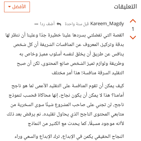
التعليقات
الأفضل
Kareem_Magdy
أضف ردا
قبل سنة واحدة
1
القصة التي تفضلتي بسردها علينا خطيرة جدّا وعلينا أن ننظر لها
بدقة وتركيز، المعروف عن المنافسات الشريفة أن كل شخص
ينافس عن طريق أن يخلق لنفسه أسلوب مميز وخاص به
وطريقة ولوازم تميز الشخص صانع المحتوى، لكن أن صبح
التقليد السرقة منافسة! هذا أمر مختلف
كيف يمكن أن تقوم المنافسة على التقليد الأعمى لما هو ناجح
أمامنا؟ هذا لا يمكن أن يكون نجاح، إنها محاكاة فحسب لنموذج
ناجح، لن تجني على صاحب المشروع شيئًا سوى السخرية من
متابعي المحتوى الناجح الذي يحاول تقليده، ثم يرفض بعد ذلك
لأانه موجود مسبقًا، كما يحدث مع الكثير من النماذج
النجاح الحقيقي يكمن في الإبداع، ترك الإبداع والسعي وراء