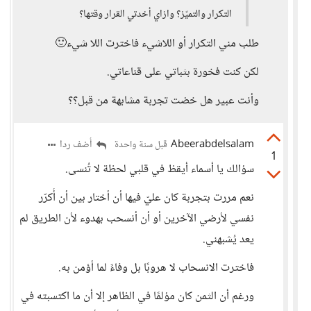
التكرار والتميّز؟ وازاي أخدتي القرار وقتها؟
طلب مني التكرار أو اللاشيء فاخترت اللا شيء🙂
لكن كنت فخورة بثباتي على قناعاتي.
وأنت عبير هل خضت تجربة مشابهة من قبل؟؟
Abeerabdelsalam
أضف ردا
قبل سنة واحدة
1
سؤالك يا أسماء أيقظ في قلبي لحظة لا تُنسى.
نعم مررت بتجربة كان عليّ فيها أن أختار بين أن أُكرّر
نفسي لأرضي الآخرين أو أن أنسحب بهدوء لأن الطريق لم
يعد يُشبهني.
فاخترت الانسحاب لا هروبًا بل وفاءً لما أؤمن به.
ورغم أن الثمن كان مؤلمًا في الظاهر إلا أن ما اكتسبته في