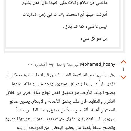
داخلي من سلام وثبات على المبدأ كان أثمن بكثير.
أدركت حينها أن التمسك بالذات في زمن التنازلات
ليس لا شيء كما قد يُقال.
بل هو كل شيء.
Mohamed_hosny
أضف ردا
قبل سنة واحدة
1
وفي رأيي، نعم، المنافسة الشديدة بين قنوات اليوتيوب يمكن أن
تؤثر سلباً على إبداع صانع المحتوى وتحد من إلهاماته. عندما
يصبح الهدف الأوحد هو تحقيق نفس نجاح قناة أخرى من خلال
التكرار والتقليد، فإن ذلك يخنق الأصالة والابتكار. يصبح صانع
المحتوى أشبه بآلة نسخ بدلاً من مبدع، وهذا الطريق حتماً
سيؤدي إلى النمطية والتكرار، حيث تفقد القنوات هويتها المميزة
وتصبح نسخاً باهتة من بعضها البعض. من المؤسف أن يتم