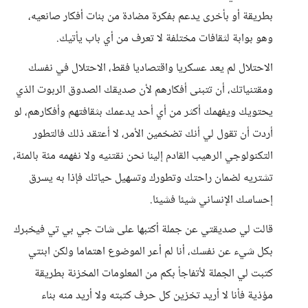
بطريقة أو بأخرى يدعم بفكرة مضادة من بنات أفكار صانعيه،
وهو بوابة لثقافات مختلفة لا تعرف من أي باب يأتيك.
الاحتلال لم يعد عسكريا واقتصاديا فقط، الاحتلال في نفسك
ومقتنياتك، أن تتبنى أفكارهم لأن صديقك الصدوق الربوت الذي
يحتويك ويفهمك أكثر من أي أحد يدعمك بثقافتهم وأفكارهم، لو
أردت أن تقول لي أنك تضخمين الأمر، لا أعتقد ذلك فالتطور
التكنولوجي الرهيب القادم إلينا نحن نقتنيه ولا نفهمه مئة بالمئة،
تشتريه لضمان راحتك وتطورك وتسهيل حياتك فإذا به يسرق
إحساسك الإنساني شيئا فشيئا.
قالت لي صديقتي عن جملة أكتبها على شات جي بي تي فيخبرك
بكل شيء عن نفسك، أنا لم أعر الموضوع اهتماما ولكن ابنتي
كتبت لي الجملة لأتفاجأ بكم من المعلومات المخزنة بطريقة
مؤذية فأنا لا أريد تخزين كل حرف كتبته ولا أريد منه بناء