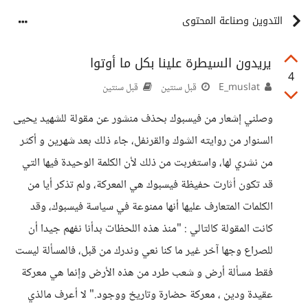
التدوين وصناعة المحتوى
يريدون السيطرة علينا بكل ما أوتوا
4
E_muslat
قبل سنتين
قبل سنتين
وصلني إشعار من فيسبوك بحذف منشور عن مقولة للشهيد يحيى
السنوار من روايته الشوك والقرنفل، جاء ذلك بعد شهرين و أكثر
من نشري لها، واستغربت من ذلك لأن الكلمة الوحيدة فيها التي
قد تكون أثارت حفيظة فيسبوك هي المعركة، ولم تذكر أيا من
الكلمات المتعارف عليها أنها ممنوعة في سياسة فيسبوك، وقد
كانت المقولة كالتالي : "منذ هذه اللحظات بدأنا نفهم جيدا أن
للصراع وجها آخر غير ما كنا نعي وندرك من قبل، فالمسألة ليست
فقط مسألة أرض و شعب طرد من هذه الأرض وإنما هي معركة
عقيدة ودين ، معركة حضارة وتاريخ ووجود." لا أعرف مالذي