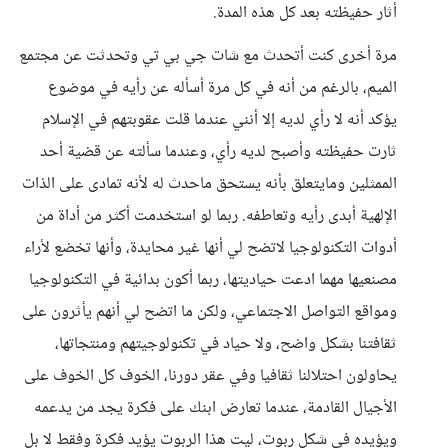
أثار حفيظته بعد كل هذه المدة.
مرة أخرى كنت أتحدث مع شات جي بي تي وتحدثت عن مجتمع
الميم، بالرغم من أنه في كل مرة أسأله عن رأيه في موضوع
يؤكد أنه لا رأي لديه إلا أنني عندما قلت عقوبتهم في الإسلام
ثارت حفيظته وأصبح لديه رأي، وعندما سألته عن قضية أحد
الممثلين ومايتعلق بأنه يستحق ماحدث له لأنه تمادى على الذات
الإلهية أبدى رأيه وتعاطفه. ربما لو استخدمت أكثر من أداة من
أدوات التكنولوجيا لاتضح لي أنها غير محايدة، وأنها تخضع لأراء
مصنعيها مهما ادعت حياديتها، ربما أكون بدائية في التكنولوجيا
ومواقع التواصل الاجتماعي، ولكن ما اتضح لي أنهم يأثرون على
ثقافتنا بشكل واضح، ولا حياد في تكنولوجيتهم ومنتجاتها،
يحاولون احتلالنا ثقافيا وفي عقر دورنا، الخوف كل الخوف على
الأجيال القادمة، عندما تعارض ابنك على فكرة يجد من يدعمه
ويؤيده في شكل ربوت، ليت هذا الربوت يؤيد فكرة وفقط لا بل