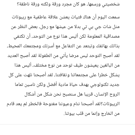
شخصيتي ورسمها، هو كان مجرد ورقة ولكنه ورقة ناطقة؟
سمعت اليوم أن هناك فتيات يعشن علاقة عاطفية مع ريبوتات
مثل شات جي بي تي بدلا من عيشها مع رجل، بعض النظر عن
مصداقية المعلومة لكن أليس هذا نوع من التوحد، أن تكتفي
بذاتك بهاتفك وتبتعد عن التفاعل مع أسرتك ومجتمعك المحيط،
لقد أصبح التوحد ليس مرضا يأتي من الطفولة لقد أصبح العديد
من البالغين يعيشون طيف توحد من نوع مختلف، أليس هذا
يشكل خطرا على مجتمعاتنا وثقافتنا، لقد أصبحنا نلهث على كل
جديد تكنولوجي بهدف حياة مادية أفضل ولكن ناسين تماما
الروح الإنسان، قريبا هل سنصبح نحن شكل من أشكال
الريبوتات؟لقد أصبحنا ننام وعيوننا مفتوحة فالخطر لم يعد قادم
من الخارج وإنما من قلب بيوتنا.