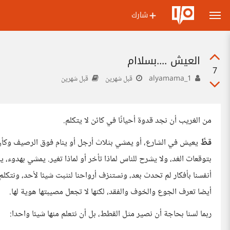
شارك
العيش ....بسلاام
7
alyamama_1
قبل شهرين
قبل شهرين
من الغريب أن نجد قدوة أحيانًا في كائن لا يتكلم.
قطٌّ
يعيش في الشارع، أو يمشي بثلاث أرجل أو ينام فوق الرصيف وكأن ا
بتوقعات الغد، ولا يشرح للناس لماذا تأخر أو لماذا تغير. يمشي بهدوء، ي
أنفسنا بأفكار لم تحدث بعد، ونستنزف أرواحنا لنثبت شيئا لأحد، ونتكلم
أيضا تعرف الجوع والخوف والفقد، لكنها لا تجعل مصيبتها هوية لها.
ربما لسنا بحاجة أن نصير مثل القطط، بل أن نتعلم منها شيئا واحدا: