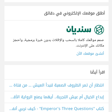
أطلق موقعك الإلكتروني في دقائق
صمم موقعك كاملا بالسحب والإفلات بدون خبرة برمجية، واحجز
مكانك على الإنترنت.
أنشئ موقعك الآن
اقرأ أيضًا
انتظار أن تمر الظروف الصعبة لنبدأ العيش ... من فتاة عادية لأرثر ميللر
إبداع الخيال أم عيش التجربة.. أيهما يصنع الرواية الأقوى؟
كتاب "Emperor's Three Questions" - كيف نربي أنفسنا على العيش في الحاضر؟