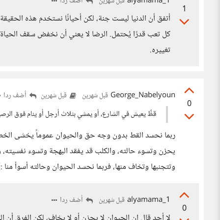
alyamama_1
أضف ردا
قبل شهرين
1
أتفق أن الدنيا ليست جنة، لكن أحيانًا نستخدم هذه الحقيق
كل تعب قدرًا يُحتمل. الرضا لا يعني أن نخفض سقف الحياة 
تغييره.
George_Nabelyoun
أضف ردا
قبل شهرين
قبل شهرين
0
قطٌّ يعيش في الشارع، أو يمشي بثلاث أرجل أو ينام فوق الرصي
ربما نحسد القط بدون وجه حق والحيوان عموماً يخشى الخط
يحزن وتسوء حالته، والكلب قد يفقد البهجة وتسوء نفسيته، وا
وتتجنبها وتخاف منها، فربما نحسد الحيوان وحالته أسوأ منا :)
alyamama_1
أضف ردا
قبل شهرين
0
لا أحد قال إن الحيوان لا يحزن أو لا يخاف، لكن الفرق أن