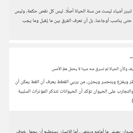
ة لنبرر أشياء ليست من سنة الحياة أصلًا. ليس كل نقص حكمة، وليس
حتى يناسب أوجاعنا، بل أن نعرف الفرق بين ما يُقبل وما يجب
ف وكأن الحياة لم تسرق منه شيئا لا يحمل همَّ الأمس
ر ويفزع ويتحسر ويحزن، من يربي القطط يعرف أن القط يمكن أن
لتجارب على الحيوان تؤكد أن الحيوانات تتذكر المؤثرات السلبية
 الحيوان يعيش ما أمامه وينتهي، أما الإنسان يستطيع أن يحمل خوف