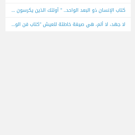
كتاب الإنسان ذو البعد الواحد.. " أولئك الذين يكرسون حياتهم لكسب لقمة العيش غير قادرين على عيش حياة إنسانية.."!
لا جهد، لا ألم، هي صيغة خاطئة للعيش "كتاب فن الوجود"