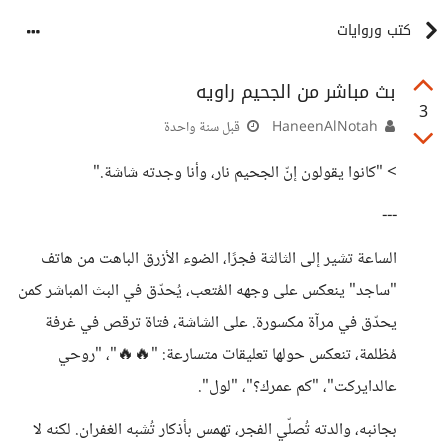
كتب وروايات
بث مباشر من الجحيم راويه
3
HaneenAlNotah
قبل سنة واحدة
> "كانوا يقولون إنّ الجحيم نار، وأنا وجدته شاشة."
---
الساعة تشير إلى الثالثة فجرًا، الضوء الأزرق الباهت من هاتف
"ساجد" ينعكس على وجهه المُتعب، يُحدّق في البث المباشر كمن
يحدّق في مرآة مكسورة. على الشاشة، فتاة ترقص في غرفة
مُظلمة، تنعكس حولها تعليقات متسارعة: "🔥🔥"، "روحي
عالدايركت"، "كم عمرك؟"، "لول".
بجانبه، والدته تُصلّي الفجر، تهمس بأذكار تُشبه الغفران. لكنه لا