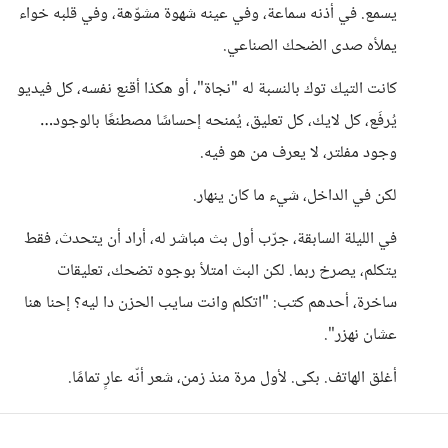
يسمع. في أذنه سماعة، وفي عينه شهوة مشوّهة، وفي قلبه خواء
يملأه صدى الضحك الصناعي.
كانت التيك توك بالنسبة له "نجاة"، أو هكذا أقنع نفسه، كل فيديو
يُرفَع، كل لايك، كل تعليق، يُمنحه إحساسًا مصطنعًا بالوجود…
وجود مفلتر، لا يعرف من هو فيه.
لكن في الداخل، شيء ما كان ينهار.
في الليلة السابقة، جرّب أول بث مباشر له، أراد أن يتحدث، فقط
يتكلم، يصرخ ربما. لكن البث امتلأ بوجوه تضحك، تعليقات
ساخرة، أحدهم كتب: "اتكلم وانت سايب الحزن دا ليه؟ إحنا هنا
عشان نهزر".
أغلق الهاتف. بكى. لأول مرة منذ زمن، شعر أنّه عارٍ تمامًا.