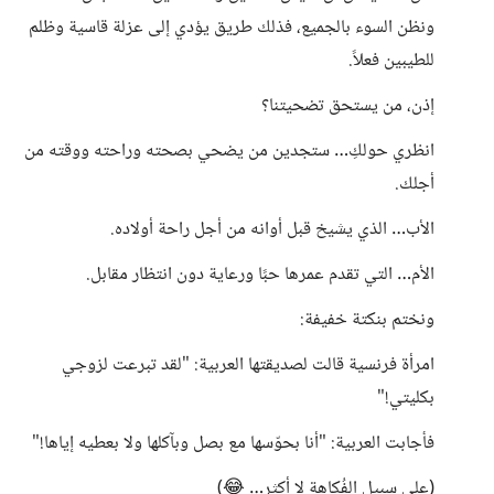
ونظن السوء بالجميع، فذلك طريق يؤدي إلى عزلة قاسية وظلم
للطيبين فعلاً.
إذن، من يستحق تضحيتنا؟
انظري حولكِ… ستجدين من يضحي بصحته وراحته ووقته من
أجلك.
الأب… الذي يشيخ قبل أوانه من أجل راحة أولاده.
الأم… التي تقدم عمرها حبًا ورعاية دون انتظار مقابل.
ونختم بنكتة خفيفة:
امرأة فرنسية قالت لصديقتها العربية: "لقد تبرعت لزوجي
بكليتي!"
فأجابت العربية: "أنا بحوّسها مع بصل وبآكلها ولا بعطيه إياها!"
(على سبيل الفُكاهة لا أكثر… 😂)