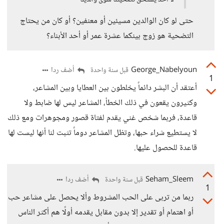
لا أحد يستحق تضحيتنا سوى والدينا
حتى لو كان الوالدين مسيئين أو معنفين؟ أو كان من يحتاج
التضحية هو زوج بينكما عشرة عمر أو أحد الأبناء؟
George_Nabelyoun
أضف ردا
قبل سنة واحدة
1
أعتقد أن البشر دائماً يخلطون بين العطايا وبين المشاعر،
وكثيرون يقعون في ذلك الخطأ، المشاعر ليس لها ضابط ولا
قاعدة، فربما شخص غني يقدم لفتاة قصور ومجوهرات ومع ذلك
لا يستطيع شراء حبها، وتظل المشاعر دوماً تثبت لنا أنها ليست لها
قاعدة للحصول عليها.
Seham_Sleem
أضف ردا
قبل سنة واحدة
1
ربما من تربى على الحب المشروط وألا يحصل على مشاعر حب
أو اهتمام أو تقدير إلا بدون مقابل يقدمه أولًا هم أكثر الناس