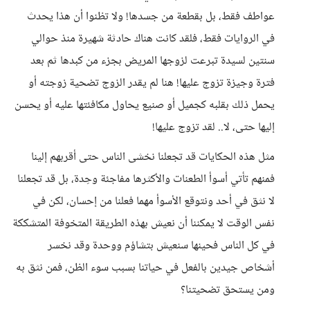
عواطف فقط، بل بقطعة من جسدها! ولا تظنوا أن هذا يحدث
في الروايات فقط، فلقد كانت هناك حادثة شهيرة منذ حوالي
سنتين لسيدة تبرعت لزوجها المريض بجزء من كبدها ثم بعد
فترة وجيزة تزوج عليها! هنا لم يقدر الزوج تضحية زوجته أو
يحمل ذلك بقلبه كجميل أو صنيع يحاول مكافئتها عليه أو يحسن
إليها حتى، لا.. لقد تزوج عليها!
مثل هذه الحكايات قد تجعلنا نخشى الناس حتى أقربهم إلينا
فمنهم تأتي أسوأ الطعنات والأكثرها مفاجئة وحِدة، بل قد تجعلنا
لا نثق في أحد ونتوقع الأسوأ مهما فعلنا من إحسان، لكن في
نفس الوقت لا يمكننا أن نعيش بهذه الطريقة المتخوفة المتشككة
في كل الناس فحينها سنعيش بتشاؤم ووحدة وقد نخسر
أشخاص جيدين بالفعل في حياتنا بسبب سوء الظن، فمن نثق به
ومن يستحق تضحيتنا؟