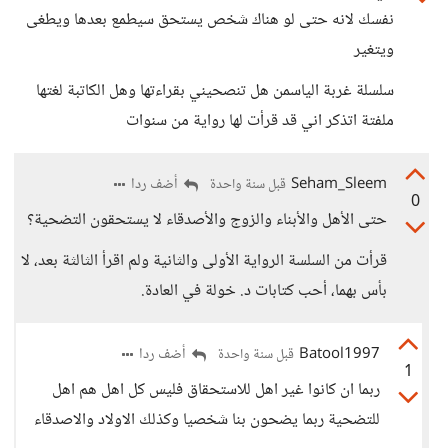
نفسك لانه حتى لو هناك شخص يستحق سيطمع بعدها ويطغى
ويتغير
سلسلة غربة الياسمن هل تنصحيني بقراءتها وهل الكاتبة لغتها
ملفتة اتذكر اني قد قرأت لها رواية من سنوات
Seham_Sleem
أضف ردا
قبل سنة واحدة
0
حتى الأهل والأبناء والزوج والأصدقاء لا يستحقون التضحية؟
قرأت من السلسة الرواية الأولى والثانية ولم اقرأ الثالثة بعد، لا
بأس بهما، أحب كتابات د. خولة في العادة.
Batool1997
أضف ردا
قبل سنة واحدة
1
ربما ان كانوا غير اهل للاستحقاق فليس كل اهل هم اهل
للتضحية ربما يضحون بنا شخصيا وكذلك الاولاد والاصدقاء