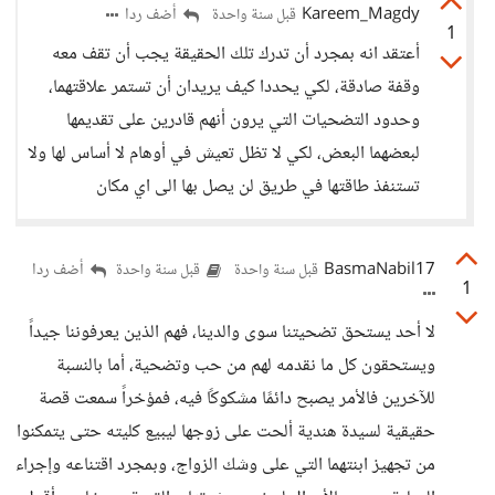
Kareem_Magdy
أضف ردا
قبل سنة واحدة
1
أعتقد انه بمجرد أن تدرك تلك الحقيقة يجب أن تقف معه
وقفة صادقة، لكي يحددا كيف يريدان أن تستمر علاقتهما،
وحدود التضحيات التي يرون أنهم قادرين على تقديمها
لبعضهما البعض، لكي لا تظل تعيش في أوهام لا أساس لها ولا
تستنفذ طاقتها في طريق لن يصل بها الى اي مكان
BasmaNabil17
أضف ردا
قبل سنة واحدة
قبل سنة واحدة
1
لا أحد يستحق تضحيتنا سوى والدينا، فهم الذين يعرفوننا جيداً
ويستحقون كل ما نقدمه لهم من حب وتضحية، أما بالنسبة
للآخرين فالأمر يصبح دائمًا مشكوكًا فيه، فمؤخراً سمعت قصة
حقيقية لسيدة هندية ألحت على زوجها ليبيع كليته حتى يتمكنوا
من تجهيز ابنتهما التي على وشك الزواج، وبمجرد اقتناعه وإجراء