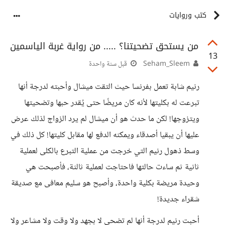
كتب وروايات
من يستحق تضحيتنا؟ ..... من رواية غربة الياسمين
13
Seham_Sleem
قبل سنة واحدة
رنيم شابة تعمل بفرنسا حيث التقت ميشال وأحبته لدرجة أنها
تبرعت له بكليتها لأنه كان مريضًا حتى يُقدر حبها وتضحيتها
ويتزوجها! لكن ما حدث هو أن ميشال لم يرد الزواج لذلك عرض
عليها أن يبقيا أصدقاء ويمكنه الدفع لها مقابل كليتها! كل ذلك في
وسط ذهول رنيم التي خرجت من عملية التبرع بالكلى لعملية
ثانية ثم ساءت حالتها فاحتاجت لعملية ثالثة، فأصبحت هي
وحيدة مريضة بكلية واحدة، وأصبح هو سليم معافى مع صديقة
شقراء جديدة!
أحبت رنيم لدرجة أنها لم تضحي لا بجهد ولا وقت ولا مشاعر ولا