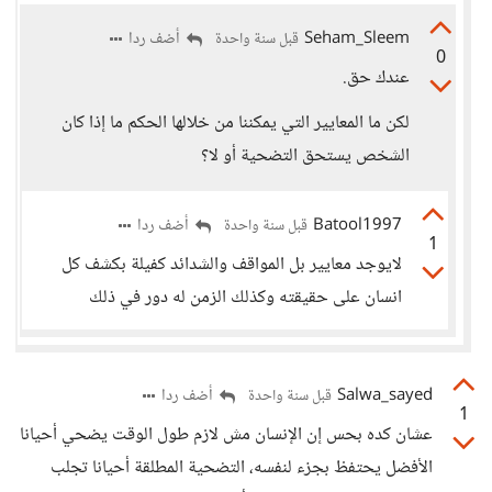
Seham_Sleem
أضف ردا
قبل سنة واحدة
0
عندك حق.
لكن ما المعايير التي يمكننا من خلالها الحكم ما إذا كان
الشخص يستحق التضحية أو لا؟
Batool1997
أضف ردا
قبل سنة واحدة
1
ﻻيوجد معايير بل المواقف والشدائد كفيلة بكشف كل
انسان على حقيقته وكذلك الزمن له دور في ذلك
Salwa_sayed
أضف ردا
قبل سنة واحدة
1
عشان كده بحس إن الإنسان مش لازم طول الوقت يضحي أحيانا
الأفضل يحتفظ بجزء لنفسه، التضحية المطلقة أحيانا تجلب