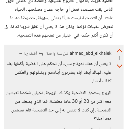
العملية هربت بالأموال لتتزوج عشيقها، والقصة دي خلتني أقول
الناس بقت مستعدة تعمل أي حاجة عشان مصلحتها، الحياة
علمتنا أن التضحية ليست شيئًا يعطى بسهولة، خصوصًا عندما
نتعرض لخيبات تؤلمنا، ولكن هذا لا يعني أن نغلق قلوبنا تمامًا، بل
أن نكون أكثر حكمة في اختيار من نمنحهم هذه التضحية.
ahmed_abd_elkhalek
أضف ردا
قبل سنة واحدة
1
لا يعني أن هناك نموذج سيء أن نحكم على القضية بأكملها بناء
عليه، فهناك أيضا آباء يضربون أبناءهم ويقتلونهم والعكس
كذلك أيضا.
الزوج يستحق التضحية وكذلك الزوجة، تخيلي شخصا تعيشين
معه أكثر من 20 أو 30 عاما مطمئنة، فما الذي يمنعك من
التضحية، إن كنت لا تثقين به إلى حد التضحية فلمَ تعيشين
معه أصلا؟