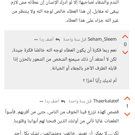
الندم والشقاء لصاحبها! إلا لو أدرك الإنسان إن عطائه مش لازم
يبقى له مقابل، إن هذا العطاء خالص لوجه الله ولا ينتظر من
غير الله جزاء على هذا العطاء.
Seham_Sleem
أضف ردا
قبل سنة واحدة
0
نعم ربما فكرة أن يكون العطاء لوجه الله خالصًا فكرة جيدة،
لكن لا أعتقد أن ذلك سيمنع الشخص من الشعور بالحزن إذا
قابله الطرف الآخر بالجفاء أو الخيانة.
أم لديكِ رآيًا آخرًا ؟
Thaerkalatef
أضف ردا
قبل سنة واحدة
1
قصص كهذه تزرع فينا الخوف من الناس، حتى من أقربهم. فأسوأ
الطعنات غالبًا تأتي من أولئك الذين فتحنا لهم أبوابنا وقلوبنا.
لكن… لا يمكن أن نعيش خائفين ومتشائمين، نشك بكل أحد