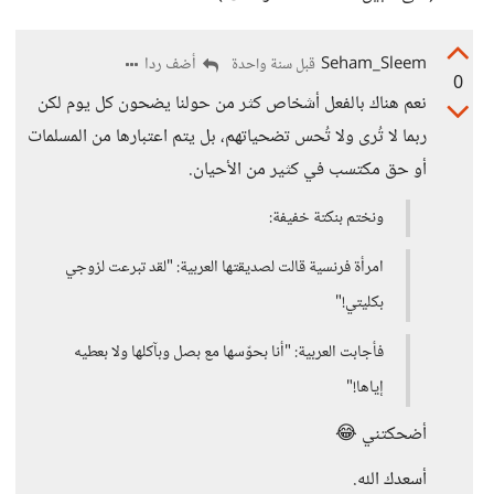
Seham_Sleem
أضف ردا
قبل سنة واحدة
0
نعم هناك بالفعل أشخاص كثر من حولنا يضحون كل يوم لكن
ربما لا تُرى ولا تُحس تضحياتهم، بل يتم اعتبارها من المسلمات
أو حق مكتسب في كثير من الأحيان.
ونختم بنكتة خفيفة:
امرأة فرنسية قالت لصديقتها العربية: "لقد تبرعت لزوجي
بكليتي!"
فأجابت العربية: "أنا بحوّسها مع بصل وبآكلها ولا بعطيه
إياها!"
أضحكتني 😂
أسعدك الله.