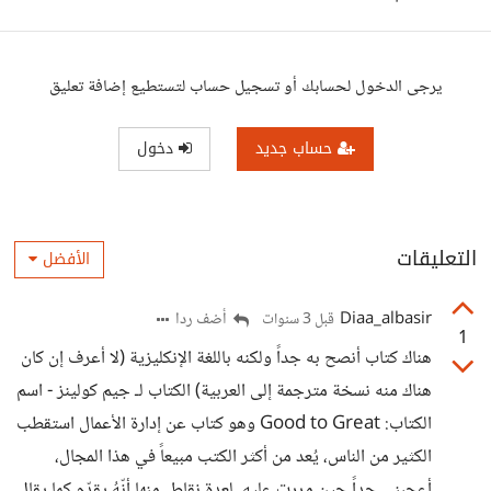
يرجى الدخول لحسابك أو تسجيل حساب لتستطيع إضافة تعليق
حساب جديد
دخول
التعليقات
الأفضل
Diaa_albasir
أضف ردا
قبل 3 سنوات
1
هناك كتاب أنصح به جداً ولكنه باللغة الإنكليزية (لا أعرف إن كان
هناك منه نسخة مترجمة إلى العربية) الكتاب لـ جيم كولينز - اسم
الكتاب: Good to Great وهو كتاب عن إدارة الأعمال استقطب
الكثير من الناس، يُعد من أكثر الكتب مبيعاً في هذا المجال،
أعجبني جداً حين مررت عليه، لعدة نقاط، منها أنّهُ يقدّم كما يقال