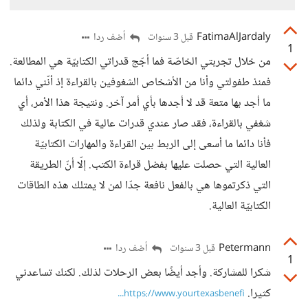
FatimaAlJardaly
أضف ردا
قبل 3 سنوات
1
من خلال تجربتي الخاصّة فما أجّج قدراتي الكتابيّة هي المطالعة.
فمنذ طفولتي وأنا من الأشخاص الشغوفين بالقراءة إذ أنّني دائما
ما أجد بها متعة قد لا أجدها بأي أمر آخر. ونتيجة هذا الأمر، أي
شغفي بالقراءة، فقد صار عندي قدرات عالية في الكتابة ولذلك
فأنا دائما ما أسعى إلى الربط بين القراءة والمهارات الكتابيّة
العالية التي حصلت عليها بفضل قراءة الكتب. إلّا أنّ الطريقة
التي ذكرتموها هي بالفعل نافعة جدّا لمن لا يمتلك هذه الطاقات
الكتابيّة العالية.
Petermann
أضف ردا
قبل 3 سنوات
1
شكرا للمشاركة. وأجد أيضًا بعض الرحلات لذلك. لكنك تساعدني
كثيرا.
https://www.yourtexasbenefi...