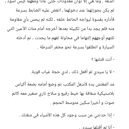
الشقة . وما هي إلا ثوان معدودات حتى عادا ومعهما كيس أسود ،
لم يكن بحوزتهما عند دخولهما ، انقض عليه الضابط بسرعة
فأداره بقسوة ليواجه الحائط خلفه ، لكنه لم يحس بأي مقاومة
منه فلم يجد بدا من تكبيله بعدها أخرجه أمام مئات الأعين التي
تلتهم أوجههم إلتهاما في محاولة لفهم ما يحدث ، ثم أدخله
السيارة و انطلقوا بسرعة نحو مخفر الشرطة .
- أنت قتلتها ؟
- لا يا سيدي لم أفعل ذلك ، لدي حجة غياب قوية.
مد المفتش يده لأسفل المكتب ثم وضع أمامه بضعة أكياس
بلاستيكية شفافة بها خيط رفيع و سلاح ناري صغير معه كاتم
صوت و أخيرا سكين متوسط الحجم .
- إذا حدثني عن سبب وجود كل هذه الأشياء في شقتك .
- أنا لم أقتلها سيدي .