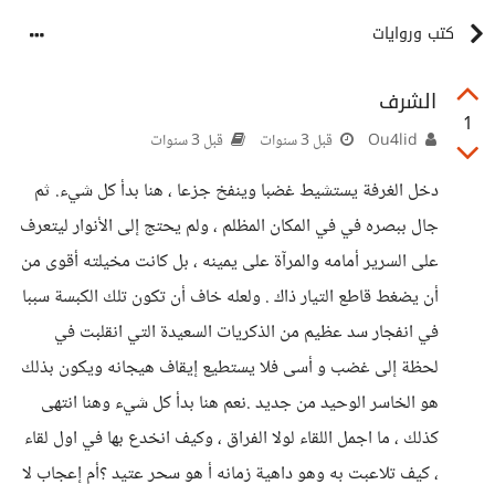
كتب وروايات
الشرف
1
Ou4lid
قبل 3 سنوات
قبل 3 سنوات
دخل الغرفة يستشيط غضبا وينفخ جزعا ، هنا بدأ كل شيء. ثم
جال ببصره في في المكان المظلم ، ولم يحتج إلى الأنوار ليتعرف
على السرير أمامه والمرآة على يمينه ، بل كانت مخيلته أقوى من
أن يضغط قاطع التيار ذاك . ولعله خاف أن تكون تلك الكبسة سببا
في انفجار سد عظيم من الذكريات السعيدة التي انقلبت في
لحظة إلى غضب و أسى فلا يستطيع إيقاف هيجانه ويكون بذلك
هو الخاسر الوحيد من جديد .نعم هنا بدأ كل شيء وهنا انتهى
كذلك ، ما اجمل اللقاء لولا الفراق ، وكيف انخدع بها في اول لقاء
، كيف تلاعبت به وهو داهية زمانه أ هو سحر عتيد ؟أم إعجاب لا