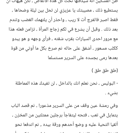
ظن المسكين أنه سيدفنها تحت كل هذه الأنقاض ، لكن هيهات أن
يستطيع ذلك ، مصيبتك يا عزيزي لن تحل بين ليلة وضحاها ،
فقط اصبر فالفرج آت لا ريب ، واحذر أن يلتهمك الغضب وتندم
بعد ذلك . وقبل أن يشرع في لكم زجاج المرآة ، تزامن فعله هذا
مع مرور احدى السيارات بقرب شقته ، فرأى وجهه و هو يبدو
ككلب مسعور ، أشفق على حاله ثم صرخ بكل ما أوتي من قوة
بعدها رمى بجسده على السرير مستسلما
(طق طق طق )
- البوليس ، نحن نعلم انك بالداخل ، لن تفيدك هذه المماطلة
بشيء .
وفي رمشة عين وقف من على السرير مذعورا ، ثم قصد الباب
يتمايل في تعب ، فتحه ليتفاجأ برجلين ممتلئين من المخزن ،
ألقيا التحية عليه و وضع أحدهم ورقة بيده , ثم اندفعا نحو