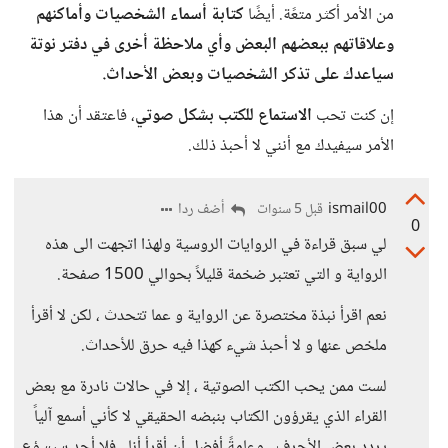
من الأمر أكثر متعًة. أيضًا
كتابة أسماء الشخصيات وأماكنهم
وعلاقاتهم ببعضهم البعض وأي ملاحظة أخرى في دفتر نوتة
سياعدك على تذكر الشخصيات وبعض الأحداث.
إن كنت تحب
الاستماع للكتب بشكل صوتي
، فاعتقد أن هذا
الأمر سيفيدك مع أنني لا أحبذ ذلك.
ismail00
أضف ردا
قبل 5 سنوات
0
لي سبق قراءة في الروايات الروسية ولهذا اتجهت الى هذه
الرواية و التي تعتبر ضخمة قليلاً بحوالي 1500 صفحة.
نعم اقرأ نبذة مختصرة عن الرواية و عما تتحدث ، لكن لا أقرأ
ملخص عنها و لا أحبذ شيء كهذا فيه حرق للأحداث.
لست ممن يحب الكتب الصوتية ، إلا في حالات نادرة مع بعض
القراء الذي يقرؤون الكتاب بنبضه الحقيقي لا كأني أسمع آلياً
يردد بعض الأحرف ، وعامةً أفضل أن أقرأ أنا ، فلا أحد سيسؤع