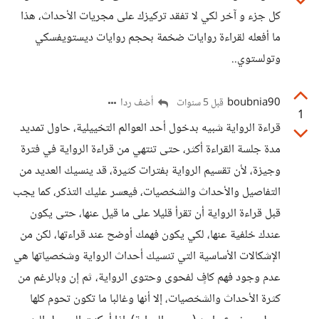
كل جزء و آخر لكي لا تفقد تركيزك على مجريات الأحداث، هذا
ما أفعله لقراءة روايات ضخمة بحجم روايات ديستويفسكي
وتولستوي..
boubnia90
أضف ردا
قبل 5 سنوات
1
قراءة الرواية شبيه بدخول أحد العوالم التخييلية، حاول تمديد
مدة جلسة القراءة أكثر، حتى تنتهي من قراءة الرواية في فترة
وجيزة، لأن تقسيم الرواية بفترات كثيرة، قد ينسيك العديد من
التفاصيل والأحداث والشخصيات، فيعسر عليك التذكر، كما يجب
قبل قراءة الرواية أن تقرأ قليلا على ما قيل عنها، حتى يكون
عندك خلفية عنها، لكي يكون فهمك أوضح عند قراءتها، لكن من
الإشكالات الأساسية التي تنسيك أحداث الرواية وشخصياتها هي
عدم وجود فهم كافٍ لفحوى وحتوى الرواية، ثم إن وبالرغم من
كثرة الأحداث والشخصيات، إلا أنها وغالبا ما تكون تحوم كلها