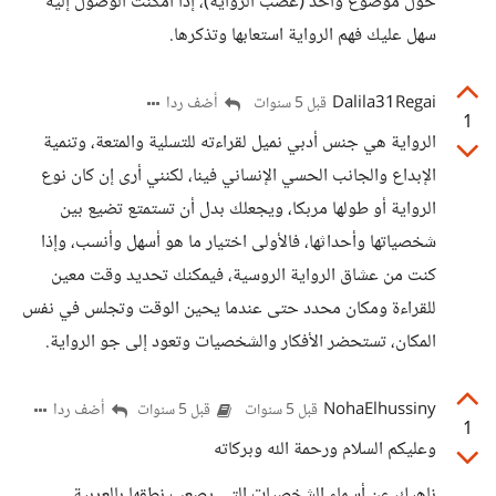
حول موضوع واحد (عصب الرواية)، إذا أمكنت الوصول إليه
سهل عليك فهم الرواية استعابها وتذكرها.
Dalila31Regai
أضف ردا
قبل 5 سنوات
1
الرواية هي جنس أدبي نميل لقراءته للتسلية والمتعة، وتنمية
الإبداع والجانب الحسي الإنساني فينا، لكنني أرى إن كان نوع
الرواية أو طولها مربكا، ويجعلك بدل أن تستمتع تضيع بين
شخصياتها وأحداثها، فالأولى اختيار ما هو أسهل وأنسب، وإذا
كنت من عشاق الرواية الروسية، فيمكنك تحديد وقت معين
للقراءة ومكان محدد حتى عندما يحين الوقت وتجلس في نفس
المكان، تستحضر الأفكار والشخصيات وتعود إلى جو الرواية.
NohaElhussiny
أضف ردا
قبل 5 سنوات
قبل 5 سنوات
1
وعليكم السلام ورحمة الله وبركاته
ناهيك عن أسماء الشخصيات التى يصعب نطقها بالعربية