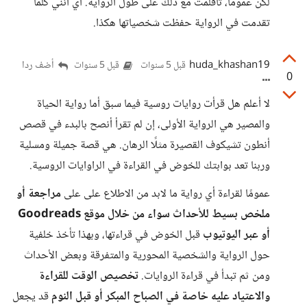
لكن عموما، تأقلمت مع ذلك على طول الرواية. أي أنني كلما
تقدمت في الرواية حفظت شخصياتها هكذا.
huda_khashan19
أضف ردا
قبل 5 سنوات
قبل 5 سنوات
0
لا أعلم هل قرأت روايات روسية فيما سبق أما رواية الحياة
والمصير هي الرواية الأولى، إن لم تقرأ أنصح بالبدء في قصص
أنطون تشيكوف القصيرة مثلًا الرهان. هي قصة جميلة ومسلية
وربنا تعد بوابتك للخوض في القراءة في الراوايات الروسية.
عمومًا لقراءة أي رواية ما لابد من الاطلاع على على
مراجعة أو
ملخص بسيط للأحداث سواء من خلال موقع Goodreads
أو عبر اليوتيوب
قبل الخوض في قراءتها، وبهذا تأخذ خلفية
حول الرواية والشخصية المحورية والمتفرقة وبعض الأحداث
ومن ثم تبدأ في قراءة الروايات.
تخصيص الوقت للقراءة
والاعتياد عليه خاصة في الصباح المبكر أو قبل النوم
قد يجعل