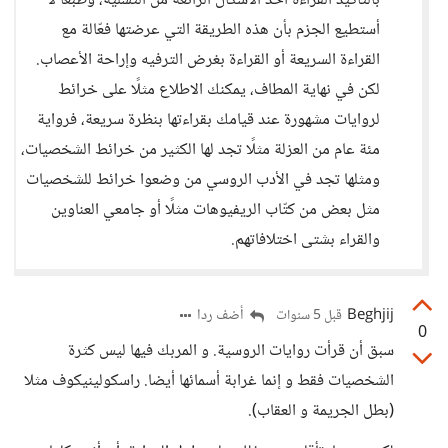
بالتأكيد القراءة أحد الأشكال الرائعة من التسلية، وطبعًا لا
أستطيع الجزم بأن هذه الطريقة التي عرضتها فعّالة مع
القراءة السريعة أو القراءة بغرض الترفيه وإراحة الأعصاب.
لكن في نهاية المطاف، يمكنك الاطلاع مثلًا على خرائط
لروايات مشهورة عند قيامك بقراءتها بنظرة سريعة، فرواية
مئة عام من العزلة مثلًا تجد لها الكثير من خرائط الشخصيات،
ومثلها تجد في الأدب الروسي من وضعوا خرائط للشخصيات
مثل بعض من كتّاب الريفيوهات مثلًا أو جامعي العناوين
والقراء بشتى اختلافاتهم.
Beghjij
أضف ردا
قبل 5 سنوات
0
سبق أن قرأت روايات الروسية. و المربك فيها ليس كثرة
الشخصيات فقط و إنما غرابة أسمائها أيضا. راسكولينيكوف مثلا
(بطل الجريمة و العقاب).