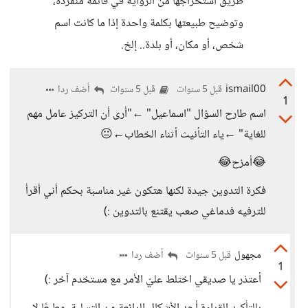
طريق استخراجها من الرواية في قائمة منفردة،
وتوضيح طبيعتها بكلمة واحدة إذا ما كانت اسم
شخص، أو مكان، أو بلدة.. إلخ.
ismail00
أضف ردا
قبل 5 سنوات
قبل 5 سنوات
1
اسم طارح السؤال "اسماعيل" ←"أرى أن التركيز عامل مهم
للغاية" ←ياء التأنيث أثناء الخطاب←😐
😂أمزح😂
فكرة التدوين جيدة لكنها هتكون غير مناسبة بحكم أني أقرأ
للترفيه فدماغي صعب يقتنع بالتدوين :)
مجهول
أضف ردا
قبل 5 سنوات
1
أعتذر يا صديقي اختلط عليّ الأمر مع مستخدم آخر :)