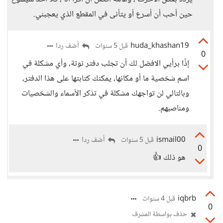
حين أحب أن أسرع أو يتأنى في المقطع الذي يعجبني.
huda_khashan19
أضف ردا
قبل 5 سنوات
0
إذًا برأيي الافضل لك أن تجلب دفتر نوتة، وأي مشكلة في
اسم شخصية ما أو مكانها، يمكنك كتابتها على هذا الدفتر،
وبالتالي لن تواجهك مشكلة في تذكر الأسماء والشخصيات
ومناصبهم.
ismail00
أضف ردا
قبل 5 سنوات
0
هو ذلك 👍
iqbrb
قبل 4 سنوات
0
حذف بواسطة المشرف