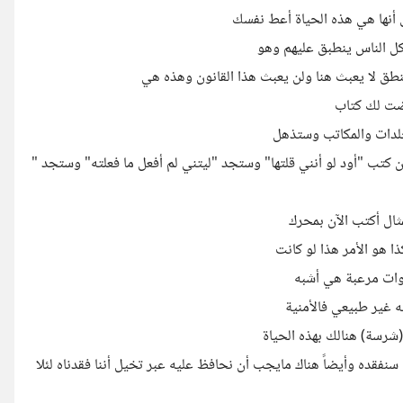
لى أنها هي هذه الحياة أعط نفسك
 كل الناس ينطبق عليهم وهو
طق لا يعبث هنا ولن يعبث هذا القانون وهذه هي
ضت لك كتاب
جلدات والمكاتب وستذهل
كتب "أود لو أنني قلتها" وستجد "ليتني لم أفعل ما فعلته" وستجد "
ثال أكتب الآن بمحرك
ا هو الأمر هذا لو كانت
وات مرعبة هي أشبه
 غير طبيعي فالأمنية
شرسة) هنالك بهذه الحياة
نفقده وأيضاً هناك مايجب أن نحافظ عليه عبر تخيل أننا فقدناه لئلا