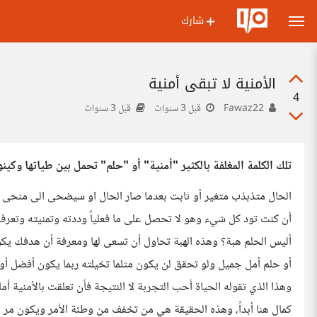
شارك
الأمنية لا تبقى أمنية
4
Fawaz22
قبل 3 سنوات
قبل 3 سنوات
تلك الكلمة المغلفة بالكثير "أمنية" أو "حلم" تحمل بين طياتها وكينونته
الحال متذبذب متغير أو ثابت بعدما صار الحال او سيضحى الى منحى
أن كنت تود كل شيء وهو لا تحصل على ما فعلياً وددته وتمنيته وتعرف
أليس الحلم هبة؟ وهذه الهبة تحاول أن تسعى لها ومعرفة أن هدفك يكو
أو حلم أمل جميل ولو تحقق لن يكون مثلما تخيلته ربما يكون أفضل أو
وهذا الذي تقوله الحياة أحب التجربة لا النتيجة فأن تعلقت بالأمنية أملا
كمال هنا أبداً، وهذه الحقيقة هي من تخفف من وطئة الأمر ويكون مر 