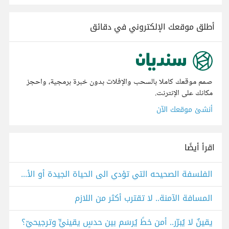
أطلق موقعك الإلكتروني في دقائق
صمم موقعك كاملا بالسحب والإفلات بدون خبرة برمجية، واحجز
مكانك على الإنترنت.
أنشئ موقعك الآن
اقرأ أيضًا
الفلسفة الصحيحه التي تؤدي الى الحياة الجيدة أو الأمنة..
المسافة الآمنة.. لا تقترب أكثر من اللازم
يقينٌ لا يُبرّر.. أمن خطٍّ يُرسَم بين حدسٍ يقينيٍّ وترجيحيّ؟