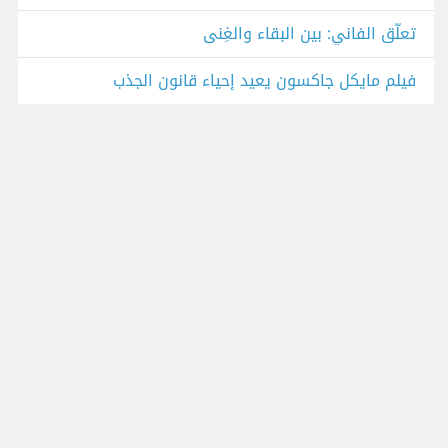
تعلّق الفاني: بين البقاء والغِنى
فيلم مايكل جاكسون يعيد إحياء قانون الجذب