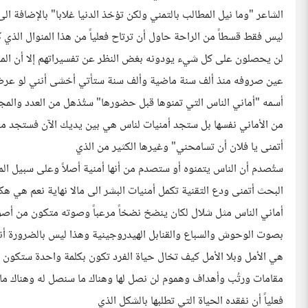
الشاعر "وما نيل المطالب بالتمني ولكن تؤخذ الدنيا غلابا" بالإضافة ا
ليس فقط قسطاً من الراحة حاول أن ترتاح فعلياً من هذا المنوال الذي
لن يحصلون على كل شيء يودونه بغض النظر عن تفسيراتهم إلا أن المن
عين صروفه منذ ألف سنة ماضية وألف سنة ستأتي أخشى أنني لو عر
أسمه "أماني الناس التي تمنوها قبل حضورها" ستُذهل من العدد والم
من الأماني نفسها بل ستجد أمنيات لناس هي بين يديك الآن فستجد من 
أتمنى يا فلان أن تسامحني" وغيرها الكثير من الذي
ستُصدم أن الناس يتمنوه أو ستصدم من أنها أمنية أصلاً وعلى سبيل الم
البحث أتمنى ودع التقنية تكمل أمنيات البشر الى مالا نهاية نعم هي هكذ
أماني الناس مثل شلال لكان ينضخ نضخاً مرعباً وصوته متكون من أص
بصوت الوحوش والسباع والقنابل الهيدروجينية وهذا ليس بالضرورة أنه
هي الأمل وبلا الأمل كيف تخال حياة الفرد تكون بكلمة واحدة ستكون (
مقامات ورتُب وأهداف وهموم لن نصل لها وهناك ما سنصل له وهناك ما س
فعلياً أن نفقده الحياة التي تطلبها بالشكل الذي