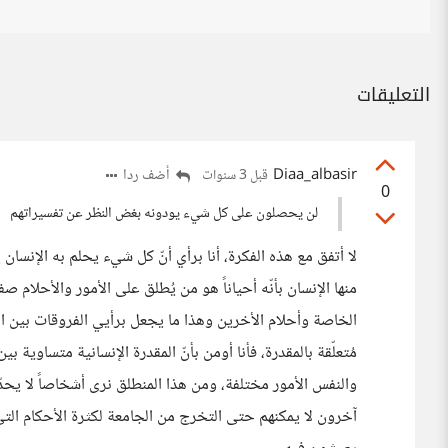
التعليقات
Diaa_albasir
أضف ردا
قبل 3 سنوات
0
لن يحصلون على كل شيء يودونه بغض النظر عن تفسيراتهم
لا أتفق مع هذه الفكرة، أنا برأي أنّ كل شيء يحلم به الإنسا
منها الإنسان بأنّه أحياناً هو من يُطلق على الأمور والأحلا
الخاصة وأحلام الأخرين وهذا ما يجعل برأيي الفروقات بين النا
مُتعلّقة بالمقدرة، فأنا أومن بأنّ المقدرة الإنسانية متساوي
والنفس الأمور مختلفة، ومن هذا المنطلق نرى أشخاصاً لا يح
آخرون لا يمكنهم حتى التخرج من الجامعة لكثرة الأحكام الت