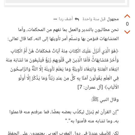
مجهول
أضف ردا
قبل سنة واحدة
0
نحن مطالبون بالتدبر والعمل بما نفهم من المحكمات، وأما
المتشابهات فنؤمن بها ونسلّم أمر تأويلها إلى الله، كما قال تعالى:
﴿هُوَ الَّذِي أَنْزَلَ عَلَيْكَ الْكِتَابَ مِنْهُ آيَاتٌ مُحْكَمَاتٌ هُنَّ أُمُّ الْكِتَابِ
وَأُخَرُ مُتَشَابِهَاتٌۚ فَأَمَّا الَّذِينَ فِي قُلُوبِهِمْ زَيْغٌ فَيَتَّبِعُونَ مَا تَشَابَهَ مِنْهُ
ابْتِغَاءَ الْفِتْنَةِ وَابْتِغَاءَ تَأْوِيلِهِۗ وَمَا يَعْلَمُ تَأْوِيلَهُ إِلَّا اللَّهُۗ وَالرَّاسِخُونَ
فِي الْعِلْمِ يَقُولُونَ آمَنَّا بِهِ كُلٌّ مِنْ عِنْدِ رَبِّنَاۗ وَمَا يَذَّكَّرُ إِلَّا أُولُو
الْأَلْبَابِ﴾ [آل عمران: 7]
وقال النبي ﷺ:
"إن القرآن لم يُنزل ليكذّب بعضه بعضًا، فما عرفتم منه فاعملوا
به، وما تشابه منه فآمنوا به"."
لكن للأسف عندنا في دول المغرب العربي يعتمدون على الحفظ