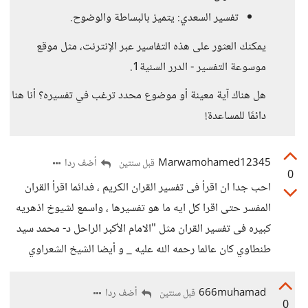
تفسير السعدي: يتميز بالبساطة والوضوح.
يمكنك العثور على هذه التفاسير عبر الإنترنت، مثل موقع
موسوعة التفسير - الدرر السنية1.
هل هناك آية معينة أو موضوع محدد ترغب في تفسيره؟ أنا هنا
دائمًا للمساعدة!
Marwamohamed12345
أضف ردا
قبل سنتين
0
احب جدا ان اقرأ فى تفسير القران الكريم ، فدائما اقرأ القران
المفسر حتى اقرا كل ايه ما هو تفسيرها ، واسمع لشيوخ اذهريه
كبيره فى تفسير القران مثل "الامام الأكبر الراحل د- محمد سيد
طنطاوي كان عالما رحمه الله عليه _ و أيضا الشيخ الشعراوي
666muhamad
أضف ردا
قبل سنتين
0