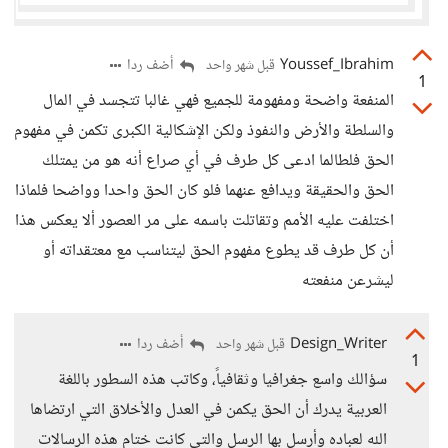
Youssef_Ibrahim
أضف ردا
قبل شهر واحد
1
المنفعة واضحة ومفهومة للجميع فهي غالبا تتجسد في المال
والسلطة والأرض والنفوذ ولكن الإشكالية الكبرى تكمن في مفهوم
الحق فلطالما ادعى كل طرف في أي صراع أنه هو من يمتلك
الحق والحقيقة ويدافع عنهما فلو كان الحق واحدا وواضحا فلماذا
اختلفت عليه الأمم وتقاتلت باسمه على مر العصور ألا يعكس هذا
أن كل طرف قد يطوع مفهوم الحق ليتناسب مع معتقداته أو
ليشرعن منفعته
Design_Writer
أضف ردا
قبل شهر واحد
1
سؤالك واسع جغرافيا وثقافياً، وكاتب هذه السطور باللغة
العربية يدرك أن الحق يكمن في العدل والأخلاق التي ارتضاها
الله لعباده وأرسل بها الرسل والتي كانت ختام هذه الرسالات