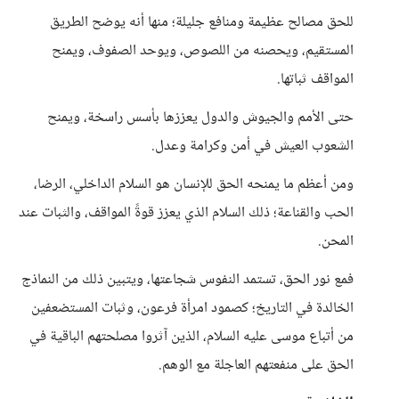
للحق مصالح عظيمة ومنافع جليلة؛ منها أنه يوضح الطريق
المستقيم، ويحصنه من اللصوص، ويوحد الصفوف، ويمنح
المواقف ثباتها.
حتى الأمم والجيوش والدول يعززها بأسس راسخة، ويمنح
الشعوب العيش في أمن وكرامة وعدل.
ومن أعظم ما يمنحه الحق للإنسان هو السلام الداخلي، الرضا،
الحب والقناعة؛ ذلك السلام الذي يعزز قوةً المواقف، والثبات عند
المحن.
فمع نور الحق، تستمد النفوس شجاعتها، ويتبين ذلك من النماذج
الخالدة في التاريخ؛ كصمود امرأة فرعون، وثبات المستضعفين
من أتباع موسى عليه السلام، الذين آثروا مصلحتهم الباقية في
الحق على منفعتهم العاجلة مع الوهم.