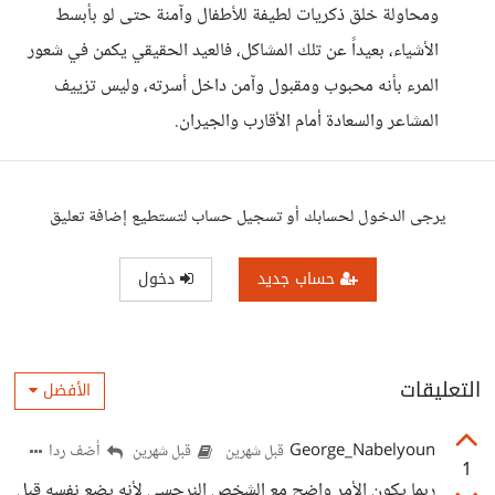
ومحاولة خلق ذكريات لطيفة للأطفال وآمنة حتى لو بأبسط
الأشياء، بعيداً عن تلك المشاكل، فالعيد الحقيقي يكمن في شعور
المرء بأنه محبوب ومقبول وآمن داخل أسرته، وليس تزييف
المشاعر والسعادة أمام الأقارب والجيران.
يرجى الدخول لحسابك أو تسجيل حساب لتستطيع إضافة تعليق
حساب جديد
دخول
التعليقات
الأفضل
George_Nabelyoun
أضف ردا
قبل شهرين
قبل شهرين
1
ربما يكون الأمر واضح مع الشخص النرجسي لأنه يضع نفسه قبل