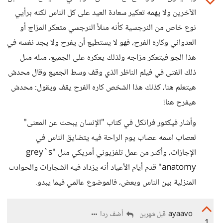
الآخرين ولا يهمه تعكير سعادة العيد على كل الناس لكنه برأيي
نوع خاص من النرجسية كأنه مثلاً النرجسي متعكر المزاج أو
العدواني وكاره الفرح، فهو لا يستطيع أن يفرح ولا يجد نفسه في
هذا الجو فيتعكر مزاجه ولذلك يعكره على الجميع، مثله مثل
ذلك الفتى في فيلم الناظر الذي وقف وسط الجميع وقال محدش
هيتعلم هنا، كذلك هذا الشخص كاره الفرح يقف ويقول: محدش
هيفرح هنا!
وأشار فيكتور فرانكل في كتاب "الإنسان يبحث عن المعنى"
لعصاب اسمه عصاب يوم الراحة فيه يتضايق الناس في
الإجازات، وأكثر من عمل تلفزيوني أمريكي مثل "grey`s
anatomy" قدم أيام الأعياد أنه يزداد فيه الشجارات والحوادث
المنزلية بين الناس وبعض، فالموضوع عالمي فيما يبدو.
ayaavo
أضف ردا
قبل شهرين