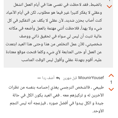
1
بالضبط، فقد لاحظت في نفسي هذا في أيام العمل انشغل
وعقلي لا يفكر كثيرا غير فيما هو مطلوب، لكن في أيام الأعياد
كنت أصاب بحزن شديد، لأن عقلي لا يكف عن التفكير في كل
شيء ولا يهدأ، فلاحظت أنني مهتمة بالعمل وأضعه في مكانه
عالية تثبت أن ليس لي سواه في تحقيق ذاتي ووصف
شخصيتي، للآن عمل التخلص من هذا وحتى هذا العيد ابتعدت
عن العمل أو حتى المتابعة لأي شيء وكلما فتحت موقع معتادة
عليه، أقوم بتهدئة عقلي وأقول ليس الوقت المناسب
MounirYousef
أضف ردا
قبل شهرين
1
طبيعي ، فالشخص النرجسي يغذي إحساسه بنفسه من نظرات
الآخرين له و تركيزهم معه . ففي العيد يكون الكل في حالة
جيدة و الكل يبدوا في أفضل صوره ، فيزعجه أنه ليس النجم
الأوحد.