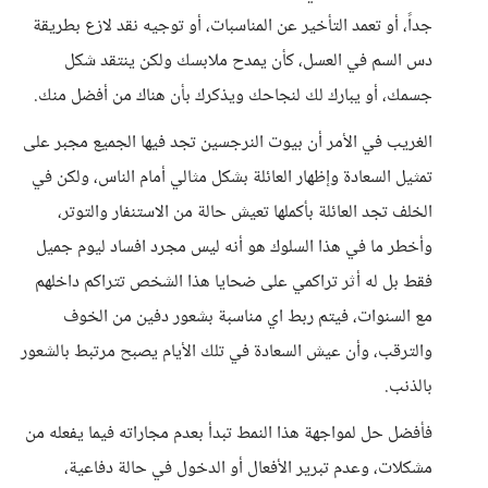
جداً، أو تعمد التأخير عن المناسبات، أو توجيه نقد لازع بطريقة
دس السم في العسل، كأن يمدح ملابسك ولكن ينتقد شكل
جسمك، أو يبارك لك لنجاحك ويذكرك بأن هناك من أفضل منك.
الغريب في الأمر أن بيوت النرجسين تجد فيها الجميع مجبر على
تمثيل السعادة وإظهار العائلة بشكل مثالي أمام الناس، ولكن في
الخلف تجد العائلة بأكملها تعيش حالة من الاستنفار والتوتر،
وأخطر ما في هذا السلوك هو أنه ليس مجرد افساد ليوم جميل
فقط بل له أثر تراكمي على ضحايا هذا الشخص تتراكم داخلهم
مع السنوات، فيتم ربط اي مناسبة بشعور دفين من الخوف
والترقب، وأن عيش السعادة في تلك الأيام يصبح مرتبط بالشعور
بالذنب.
فأفضل حل لمواجهة هذا النمط تبدأ بعدم مجاراته فيما يفعله من
مشكلات، وعدم تبرير الأفعال أو الدخول في حالة دفاعية،