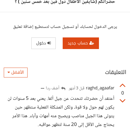
حضراتكم (شايفين الاطفال دول فين بعد خمس سنين ) ؟
يرجى الدخول لحسابك أو تسجيل حساب لتستطيع إضافة تعليق
حساب جديد
دخول
التعليقات
الأفضل
raghd_agaafar
أضف ردا
قبل 3 أشهر
0
أعتقد أن حضرتك تتحدث عن جيل ألفا. يعني بعد 5 سنوات لن
يكون لهم حول ولا قوة، ولكن المشكلة الفعلية ستظهر حين
يتولى هذا الجيل مناصب ويصبح منه أمهات وآباء. هذا الأمر
يحتاج على الأقل إلى 20 سنة لتظهر عواقبه.