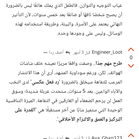
غياب التوجيه والتوازن. فالطفل الذي يملك هاتفًا ليس بالضرورة
أن يصبح شخصًا تافهًا أو ضائعًا بعد خمس سنوات، لأن التأثير
النهائي يعتمد على الأسرة، والبيئة، وطريقة استخدامه لهذه
الوسائل، وليس على وجودها وحده.
Engineer_Loot
أضف ردا
قبل 3 أشهر
0
طرح مهم جدًا
.. وصفت واقعًا مريرًا نعيشه خلف شاشات
الهواتف. لكن، ورغم سوداوية المشهد، أرى أن هذا الانتشار
المرعب للتفاهة سيخلق بالضرورة '
رد فعل عكسي
' لدى النخب
والآباء الواعين. بعد 5 سنوات، ستحدث غربلة شديدة؛ وسوق
العمل لن يرحم الضعفاء أو الغارقين في التفاهة. الميزة التنافسية
الوحيدة التي ستميز شابًا عن آخر مستقبلًا هي '
القدرة على
التركيز والعمق والالتزام الأخلاقي
'.
Aya_Ghazi123
أضف ردا
قبل 3 أشهر