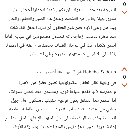
0
النتيجة بعد خمس سنوات لن تكون فقط انحدارا أخلاقيا، بل
سنرى جيلا يعاني من التشتت وعجز عن الصبر والتعلم ،والحل
يبدأ من وعي الآباء فمن غير المعقول أن نترك الطفل للشاشات
منذ صغره لتجنب إزعاجه، ثم نتساءل مصدومين في شبابه: لماذا
أصبح هكذا؟ أنت في مرحلة الشباب تحصد ما زرعته في الطفولة
،لذا على الآباء أن لا يستهينوا بدورهم في التربية .
Habeba_Sadoun
أضف ردا
قبل 3 أشهر
0
في وجهة نظر الطفل التكنولوجيا تعتبر أفضل من الأسرة
والمدرسة لأنها تقدم إشباعاً فورياً ومستمراً. بعد خمس سنوات،
إذا استمر هذا التدفق بدون توعية حقيقية، سنكون أمام جيل
يعاني من تشتت انتباه حاد، وفجوة عميقة بين تطلعاته المادية
الخيالية وقدراته الواقعية على بذل الجهد والإنتاج. الحل يبدأ من
إعادة تعريف دور الأهل؛ ليس بالمنع التام، بل بمشاركة الأبناء