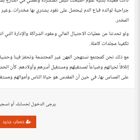
كانت معيدة بكلية علوم أصبحت تلبس كمتشردة وتمشي في الشارع بشعره
جراحية لوالده فباع الدم ليحصل على نقود يشتري بها مخدرات..وغير ذ
المخدر.
ولو تحدثنا عن عمليات الاحتيال المالي وعقود الشراكة والإدارة الت
تكفينا مجلدات كاملة.
مع ذلك نحن كمجتمع نستهجن المهن غير المحتشمة وتحفز فينا وحشية لا
إتلافاً لحياتهم وضياعاً لمستقبلهم ومستقبل أسرهم وأولادهم. كأن ا
على المساس بها، في حين أن المقدس هو حياة الناس وأموالهم ومستقبله
يرجى الدخول لحسابك أو تسجي
حساب جديد