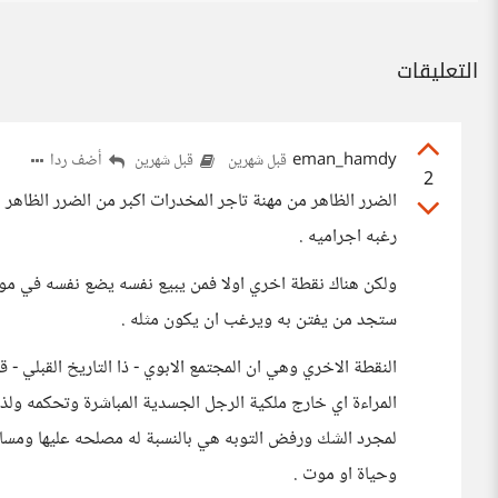
التعليقات
eman_hamdy
أضف ردا
قبل شهرين
قبل شهرين
2
الضرر الظاهر من مهنة تاجر المخدرات اكبر من الضرر الظاهر م
رغبه اجراميه .
ولكن هناك نقطة اخري اولا فمن يبيع نفسه يضع نفسه في موض
ستجد من يفتن به ويرغب ان يكون مثله .
النقطة الاخري وهي ان المجتمع الابوي - ذا التاريخ القبلي 
المراءة اي خارج ملكية الرجل الجسدية المباشرة وتحكمه ولذل
لمجرد الشك ورفض التوبه هي بالنسبة له مصلحه عليها ومسال
وحياة او موت .