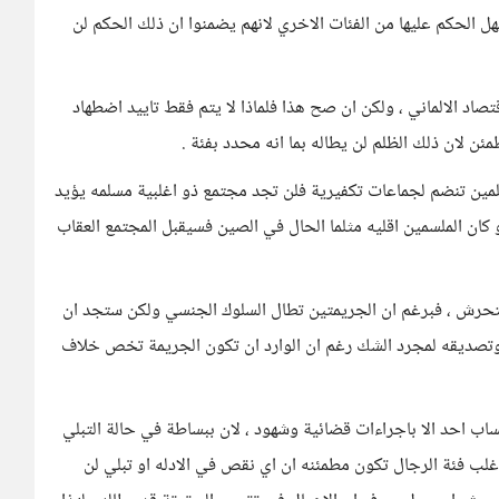
 الحكم عليها من الفئات الاخري لانهم يضمنوا ان ذلك الحكم لن
اقتصاد الالماني ، ولكن ان صح هذا فلماذا لا يتم فقط تاييد اضطهاد
مئن لان ذلك الظلم لن يطاله بما انه محدد بفئة .
لمين تنضم لجماعات تكفيرية فلن تجد مجتمع ذو اغلبية مسلمه يؤيد
و كان الملسمين اقليه مثلما الحال في الصين فسيقبل المجتمع العقاب
تحرش ، فبرغم ان الجريمتين تطال السلوك الجنسي ولكن ستجد ان
وتصديقه لمجرد الشك رغم ان الوارد ان تكون الجريمة تخص خلاف
اب احد الا باجراءات قضائية وشهود ، لان ببساطة في حالة التبلي
ب فئة الرجال تكون مطمئنه ان اي نقص في الادله او تبلي لن