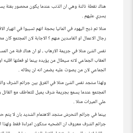
هناك نقطة ثالثة وهي ان الذنب عندما يكون محصور بفئة يسهل
يسري عليهم .
مثلا تم ذبح اليهود في المانيا بحجة انهم تسببوا في انهيار ال
رجال الاعمال او الفاسدين منهم ؟ الاجابة لان المجتمع كان مط
نفس الشئ مثلا في جريمة الارهاب ، لو ان هناك فئة من المس
العقاب الجماعي لانه سيطال من يؤيده بينما لو فعلتها اقليه ا
الجماعي لان من يصوت عليه يضمن انه لن يطاله .
ولهذا ستجد نفس الشئ مثلا في الفرق بين جرائم الشرف وال
المجتمع عندما يسمع بجريمة شرف يميل للتعاطف مع القاتل 
علي الميراث مثلا .
بينما في جرائم التحرش ستجد الاهتمام الشديد بان لا يتم حس
جرائم الشرف معروف ان الضحيه ستكون امراءة فقط ولهذا اغل