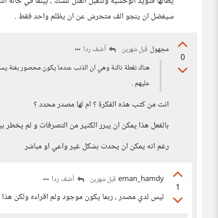
يطالها فتؤيد الوحشية وتتقبل القتل للشك ، بينما في حالة 
سيفضل ان ينجو الف متحرش عن ان يظلم واحد فقط .
مجهول
أضف ردا
قبل شهرين
0
هناك نقطة ثالثة وهي ان الذنب عندما يكون محصور بفئة يسه
عليهم .
انت من كتب هذه الفكرة ؟ ام لها مصدر محدد ؟
بالفعل هذا يمكن ان يبرر الكثير من التصرفات و لم يخطر بب
رغم انه يمكن ان يحدث بشكل غير واعي او مباشر
eman_hamdy
أضف ردا
قبل شهرين
1
ليس لدي مصدر ، ربما يكون موجود ولم اقراءه ولكن هذا