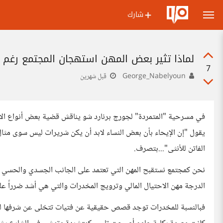
شارك
لماذا تثير بعض المهن استهجان المجتمع رغم أ
7
George_Nabelyoun
قبل شهرين
في مسرحية "المتمردة" لجورج برنارد شو يناقش قضية بعض أنواع الأع
يقول "إن الإيحاء بأن بعض النساء لابد أن يكن شريرات ليس سوى مثال 
الفاتن للأنثى"...بتصرف.
نحن كمجتمع نستقبح المهن التي تعتمد على الجانب الجسدي والحسي كمه
الدرجة مهن الاحتيال المالي وترويج المخدرات والتي هي أشد ضرراً عل
فبالنسبة للمخدرات توجد قصص حقيقية عن فتيات تتخلى عن شرفها لتا