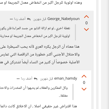
وهذه اولوية للرجل اكبر من انخفاض معدل الجريمة او محار
George_Nabelyoun
أضف ردا
قبل شهرين
0
نقطة اخري ، لو تم ازالة التابو عن جسد المراءة فلن يكو
اولوية للرجل اكبر من انخفاض معدل الجريمة او محاربة ال
هذا معناه أن الرجل يكره العري لأنه يحب السيطرة على ج
والاحتلال الأجنبي أكثر خطورة من الراقصة التي تمارس ع
الأصلية خصوصاً أن كثير من النساء أيضاً تشتركن في هذا 
eman_hamdy
أضف ردا
قبل شهرين
0
وكل المفكرين والعقلاء لم ينتبهوا أن المخدرات والاح
مغلقة..
هذا افتراض غير حقيقي اصلا ، ان الاخلاق كانت دائم