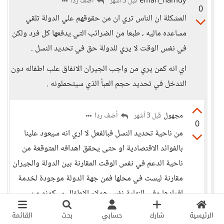
eman_hamdy
أضف ردا
قبل 3 أشهر
0
المشكلة ان الناس تري ان من حقوقهم علي الدولة تلقي
مساعده ماليه ، طبعا من الضرائب التي يدفعها كل فرد ولكن
في نفس الوقت لا يري للدولة حق في تحديد النسل .
اي انه كمن يري من واجب الجيران الانفاق علب اطفاله دون
التدخل في تحديد حجم العبأ الذي سيتحملونه .
مجهول
أضف ردا
قبل 3 أشهر
0
من ناحية تحديد النسل فبالفعل لا اري انه سيعود علينا
بالفوائد الاقتصادية او حتى يحقق اهدافه المتوقعة من
ناحية الدعم في نفس الوقت المقارنة بين الدولة والجيران
مقارنة ليست في محلها فمن جهة الدولة موجودة لخدمة
افرادها وفي النهاية نفس هولاء الاطفال سيكونو من
دافعي الضرائب والاباء انفسهم من دافعي الضرائب
الرئيسية
شارك
حسابي
بحث
القائمة
المشكلة من وجهة نظري ان هذا الحلول قد تكون جميلية