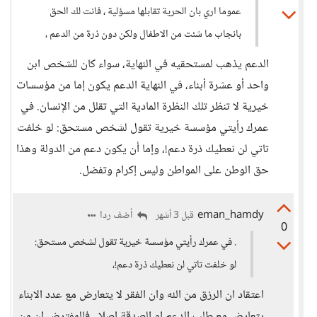
عموما اري بان الحرية تقابلها مسؤلية ، فانت لك الحق
بانجاب ما شئت من الاطفال ولكن دون ذرة من الدعم ،
الدعم يذهب لمستحقيه في النهاية، سواء كان للشخص ابن
واحد أو عشرة أبناء، في النهاية الدعم يكون إما من مؤسسات
خيرية لا تنظر تلك النظرة المادية التي تقلل من الإنسان. في
عمرك رأيتي مؤسسة خيرية تقول لشخص مستحق: لو خلفت
تاتي لن نعطيك ذرة دعم!، وإما أن يكون دعم من الدولة وهذا
حق الوطن على المواطن وليس إكرام وتفضل.
eman_hamdy
أضف ردا
قبل 3 أشهر
0
. في عمرك رأيتي مؤسسة خيرية تقول لشخص مستحق:
لو خلفت تاتي لن نعطيك ذرة دعم!،
اعتقاد ان الرزق من الله وان الفقر لا يتعارض مع عدد الابناء
يتعارض مع طلب الدعم او الصدقة اصلا ، فالمفترض ان من