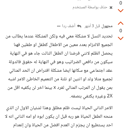
0
حذف بواسطة المستخدم
مجهول
أضف ردا
قبل 3 أشهر
0
تحديد النسل لا مشكلة معي فيه ولكن المشكلة عندما يطالب من
الجميع الالتزام بعدد معين من الاطفال كطفل او طفلين فهنا
يحصل الظلم لانني فرضنا ان الطفل الثالث جاء هو في النهاية
سيكون من دافعي الضرائيب وهو في النهاية له حقوق فالدولة
عقد اجتماعي مع سكانها ايضا مشكلة افتراض ان الحد المثالي
لجميع مثلا ولد او اثنين او ثلثة من التعميم الخاطئ الامر اشبه
بمن يقول ان المرتب المثالي لفرد x بينما اخر لن يكفيه اقل من
2X وغيره يكتفي بنصفه.
الامر الثاني الحياة ليست ظلم مطلق وهذا لشئيان الاول ان الذي
منحه الطفل الحياة هو ربه قبل ان يكون ابوه او امه الثاني انه لا
احد يستطيع ان يجزم ان العدم افضل من الحياة وان إنعدام