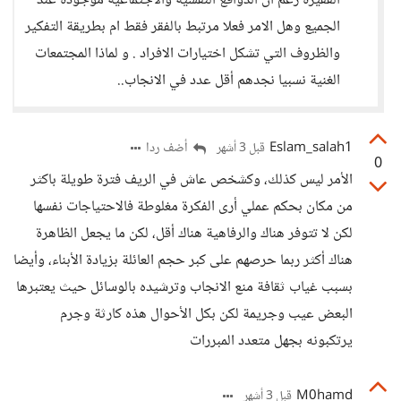
الفقيرة رغم ان الدوافع النفسية والاجتماعية موجودة عند
الجميع وهل الامر فعلا مرتبط بالفقر فقط ام بطريقة التفكير
والظروف التي تشكل اختيارات الافراد . و لماذا المجتمعات
الغنية نسبيا نجدهم أقل عدد في الانجاب..
Eslam_salah1
أضف ردا
قبل 3 أشهر
0
الأمر ليس كذلك، وكشخص عاش في الريف فترة طويلة باكثر
من مكان بحكم عملي أرى الفكرة مغلوطة فالاحتياجات نفسها
لكن لا تتوفر هناك والرفاهية هناك أقل، لكن ما يجعل الظاهرة
هناك أكثر ربما حرصهم على كبر حجم العائلة بزيادة الأبناء، وأيضا
بسبب غياب ثقافة منع الانجاب وترشيده بالوسائل حيث يعتبرها
البعض عيب وجريمة لكن بكل الأحوال هذه كارثة وجرم
يرتكبونه بجهل متعدد المبررات
M0hamd
قبل 3 أشهر