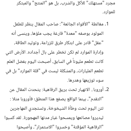
مجرد "مستهلك" للأكل والشرب، بل هو "المنتج" والمبتكر
للموارد.
مغالطة "الأفواه الجائعة": صاحب المقال ينظر للطفل
المولود بوصفه "معدة" فارغة يجب ملؤها، وينسى أنه
"عقل" قادر على ابتكار طرق للزراعة، وتوليد الطاقة،
وإدارة الموارد لم تكن تخطر على بال أجداده. الأرض التي
كانت تطعم مليوناً في السابق، أصبحت اليوم بفضل العلم
تطعم المليارات، والمشكلة ليست في "قلة الموارد" بل في
سوء توزيعها وهدرها.
أوروبا.. الانهيار تحت بريق الرفاهية: يتحدث المقال عن
"التقدم"، بينما الواقع يصفع هذا المنطق؛ فأوروبا مثلا :
تئن اليوم تحت وطأة الشيخوخة، وتستجدي المهاجرين
ليديروا مصانعها ويمسحوا غبار مدنها المهجورة. لقد كسبوا
"الرفاهية المؤقتة" وخسروا "الاستمرار"، وأصبحوا