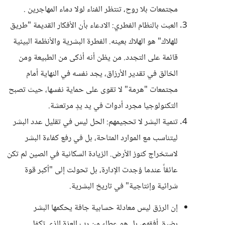
مجتمعات بلا روح، تنتظر الفناء لولا دماء المهاجرين .
العبث بالنظام الفطري: الادعاء بأن الأفكار القديمة "طريق
للهلاك" هو الهلاك بعينه. الفطرة البشرية والأنظمة البيئية
قائمة على التجدد. من يظن أنه أذكى من الطبيعة ومن
الخالق في تقدير الأرزاق، يجد نفسه في النهاية أمام
مجتمعات "هرمة" لا تقوى على حماية نفسها، حيث تصبح
التكنولوجيا مجرد أدوات في يد يدٍ مرتعشة.
تنمية البشر لا تحجيمهم: الحل ليس في تقليل عدد البشر
ليتناسب مع الموارد المتاحة، بل في رفع كفاءة البشر
لاستخراج كنوز الأرض. الزيادة السكانية في الصين لم تكن
عائقاً عندما وُجدت الإدارة، بل تحولت إلى "أكبر قوة
شرائية وإنتاجية" في تاريخ البشرية.
إن الرزق ليس معادلة حسابية جافة يحكمها البشر
بضيق أفقهم، بل هو عطاء من رب العزة الذي تكفل