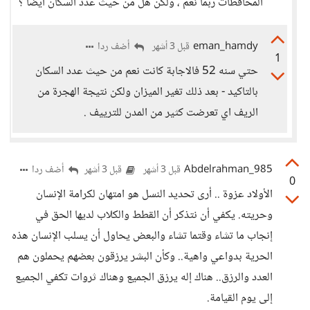
المحافظات ربما نعم ، ولكن هل من حيث عدد السكان أيضاً ؟
eman_hamdy
أضف ردا
قبل 3 أشهر
1
حتي سنه 52 فالاجابة كانت نعم من حيث عدد السكان
بالتاكيد - بعد ذلك تغير الميزان ولكن نتيجة الهجرة من
الريف اي تعرضت كثير من المدن للترييف .
Abdelrahman_985
أضف ردا
قبل 3 أشهر
قبل 3 أشهر
0
الأولاد عزوة .. أرى تحديد النسل هو امتهان لكرامة الإنسان
وحريته. يكفي أن نتذكر أن القطط والكلاب لديها الحق في
إنجاب ما تشاء وقتما تشاء والبعض يحاول أن يسلب الإنسان هذه
الحرية بدواعي واهية.. وكأن البشر يرزقون بعضهم يحملون هم
العدد والرزق.. هناك إله يرزق الجميع وهناك ثروات تكفي الجميع
إلى يوم القيامة.