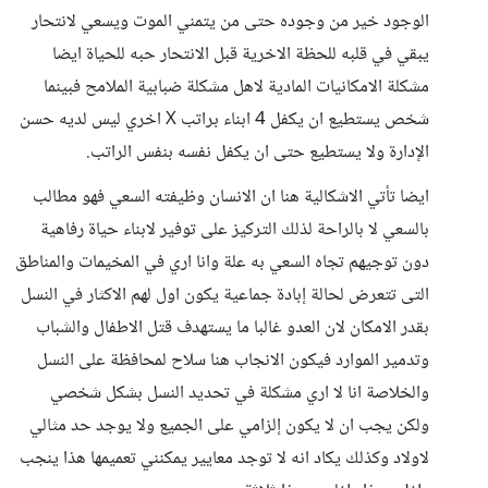
الوجود خير من وجوده حتى من يتمني الموت ويسعي لانتحار
يبقي في قلبه للحظة الاخرية قبل الانتحار حبه للحياة ايضا
مشكلة الامكانيات المادية لاهل مشكلة ضبابية الملامح فبينما
شخص يستطيع ان يكفل 4 ابناء براتب X اخري ليس لديه حسن
الإدارة ولا يستطيع حتى ان يكفل نفسه بنفس الراتب.
ايضا تأتي الاشكالية هنا ان الانسان وظيفته السعي فهو مطالب
بالسعي لا بالراحة لذلك التركيز على توفير لابناء حياة رفاهية
دون توجيهم تجاه السعي به علة وانا اري في المخيمات والمناطق
التى تتعرض لحالة إبادة جماعية يكون اول لهم الاكثار في النسل
بقدر الامكان لان العدو غالبا ما يستهدف قتل الاطفال والشباب
وتدمير الموارد فيكون الانجاب هنا سلاح لمحافظة على النسل
والخلاصة انا لا اري مشكلة في تحديد النسل بشكل شخصي
ولكن يجب ان لا يكون إلزامي على الجميع ولا يوجد حد مثالي
لاولاد وكذلك يكاد انه لا توجد معايير يمكنني تعميمها هذا ينجب