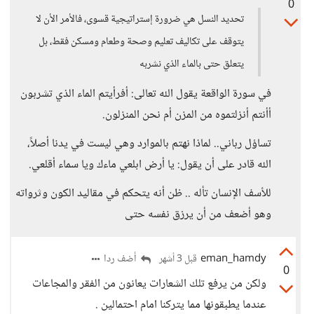
0
تحديد النسل هي ضرورة إستراتيجية قسوى، فالأمر الأن لا
يتوقف على تكاليف تعليم وصحة وطعام ومسكن فقط، بل
يتعلق حتى بالماء الذي نشربه
في سورة الواقعة يقول الله تعالى: أفرأيتم الماء الذي تشربون
أأنتم أنزلتموه من المزن أم نحن المنزلون.
تساؤل رباني.. لماذا نهتم بالموارد وهي ليست في يدنا أصلاً،
الله قادر على أن يقول: يا أرض ابلعي ماءك ويا سماء أقلعي.
للأسف الإنسان تأله .. ظن أنه يتحكم في مقاليد الكون وثرواته
وهو أضعف من أن يرزق نفسه حتى
eman_hamdy
أضف ردا
قبل 3 أشهر
0
ولكن من يرفع تلك الشعارات يعانون من الفقر والمجاعات
عندما يطبقونها مما يتركنا امام احتمالين .