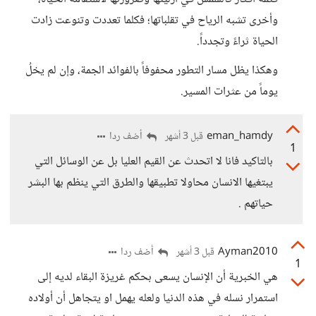
وأخرى تشبه الرياح في تقلباتها؛ فكلما تعددت وتنوعت زادت
الحياة ثراءً وتجدداً.
وهكذا يظل مسار التطور محفوفاً بالفوائد الجمة، وإن لم يخلُ
يوماً من عثرات المسير.
eman_hamdy
أضف ردا
قبل 3 أشهر
1
بالتاكيد فانا لا اتحدث عن القيم العليا بل عن الوسائل التي
يبتغيها الانسان محاولا تطبيقها والطرق التي ينظم بها البشر
حياتهم .
Ayman2010
أضف ردا
قبل 3 أشهر
1
هي الخبرية أن الإنسان يسعى بحكم غريزة البقاء لديه إلى
استمرار نسله في هذه الدنيا ولعله يهمل او يتجاهل أن أولاده