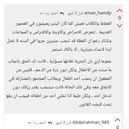
eman_hamdy
أضف ردا
قبل 3 أشهر
0
القطط والكلاب تعيش كما كان البشر يعيشون في العصور
القديمة ، تتعرض للامراض والاوبئة والافتراس و المجاعات
ولذلك رغم ان القطة قد تنجب عشرين جروا في السنه لا تصل
ابدا لاعداد مليارية ، اذ بالكاد تستمر
عموما اري بان الحرية تقابلها مسؤلية ، فانت لك الحق بانجاب
ما شئت من الاطفال ولكن دون ذرة من الدعم ، فليس من
المعقول ان ينجب احد اطفال ويطالب المجتمع بالمشاركه في
الانفاق معه وفي تلك الحالة فانت ستنجب بقدر رزقك دون
تدخل احد ، ولكن طبعا اذا تخلي احد عن اطفاله فيجب ان يقع
تحت قبضه القانون
Abdelrahman_985
أضف ردا
قبل 3 أشهر
0