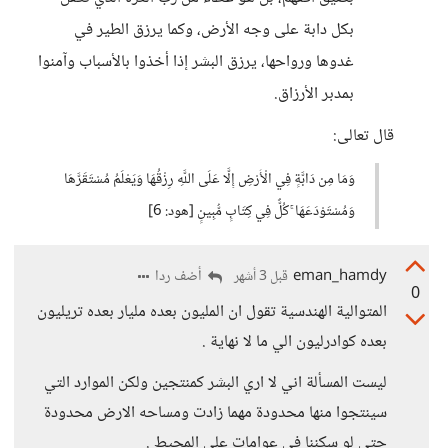
بكل دابة على وجه الأرض، وكما يرزق الطير في
غدوها ورواحها، يرزق البشر إذا أخذوا بالأسباب وآمنوا
بمدبر الأرزاق.
قال تعالى:
وَمَا مِن دَابَّةٍ فِي الْأَرْضِ إِلَّا عَلَى اللَّهِ رِزْقُهَا وَيَعْلَمُ مُسْتَقَرَّهَا
وَمُسْتَوْدَعَهَا ۚ كُلٌّ فِي كِتَابٍ مُّبِينٍ [هود: 6]
eman_hamdy
أضف ردا
قبل 3 أشهر
0
المتوالية الهندسية تقول ان المليون بعده مليار بعده تريليون
بعده كوادرليون الي ما لا نهاية .
ليست المسألة اني لا اري البشر كمنتجين ولكن الموارد التي
سينتجوا منها محدودة مهما زادت ومساحه الارض محدودة
حتي لو سكننا في عوامات علي المحيط .