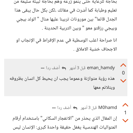
بحاجة للرعاية حتى ينمو زرعه وهم بحاجة لبيئة سليمة من
تعليم وطبابة كما أشرت في مقالك ،لكن بكل حال يبقى هذا
الجدل قائما" بين موروثات تربينا عليها مثال " الولد بيجي
وبيجي رزقتو معو " وبين التربية الحديثة .
انا صراحة اغلب الوسطية في عدم الإفراط في الإنجاب او
الاجحاف خشية الاملاق .
eman_hamdy
أضف ردا
قبل 3 أشهر
0
هذه رؤية متوازنة وعموما يجب ان يحيط كل انسان بظروفه
ويتلائم معها
M0hamd
أضف ردا
قبل 3 أشهر
1
إن المقال الذي يحذر من "الانفجار السكاني" باستخدام أرقام
المتواليات الهندسية يغفل حقيقة واحدة كبرى: الإنسان ليس