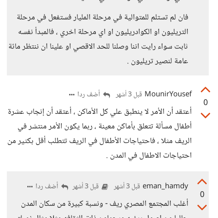
فان لم تستلم للمتوالية في مرحلة المليار فستفعل في مرحلة
التريليون او الكوادريليون او اي مرحلة اخري ، فالمبدأ نفسه
ثابت سواء رايت اننا وصلنا للحد الاقصي او علينا ان ننتظر مائة
عامة لنصير تريليون .
MounirYousef
أضف ردا
قبل 3 أشهر
0
أعتقد أن الأمر لا ينطبق علي كل الأماكن ، أعتقد أن إنجاب عشرة
أطفال مسألة تتعلق بأماكن معينة ، ربما يكون الأمر منتشر في
الريف مثلا ، فاحتياجات الأطفال في الريف تتطلب أقل بكثير من
احتياجات الاطفال في المدن .
eman_hamdy
أضف ردا
قبل 3 أشهر
قبل 3 أشهر
0
أغلب المجتمع المصري ريف - ونسبة كبيرة من سكان المدن