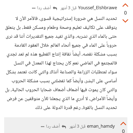
Youssef_Elshbrawe
أضف ردا
قبل 3 أشهر
0
تحديد النسل هي ضرورة إستراتيجية قسوى، فالأمر الأن لا
يتوقف على تكاليف تعليم وصحة وطعام ومسكن فقط، بل يتعلق
حتى بالماء الذي نشربه، والذي تفيد جميع التقديرات أننا قد نرى
حروباً على الماء في جميع أنحاء العالم خلال العقود القادمة
بسبب مشكلة نقصه، أيضاً ثقافة إنتاج القطيع هذه لم تعد تجدي
فالمجتمع في الماضي نعم كان يحتاج لهذا المعدل في النسل
سواء لمتطلبات الزراعة والصناعة أنذاك والتي كانت تعتمد بشكل
أساسي على البشر، وأيضاً كما تفضلتي بسبب مشكلة الحروب
والتي كان يموت فيها أضعاف أضعاف ضحايا الحروب الحالية، بل
وأيضاً الأمراض، لا أدري ما الذي يجعلنا للأن متوقفين عن فرض
تحديد النسل بالقوة، رغم قدرة الدولة على ذلك
eman_hamdy
أضف ردا
قبل 3 أشهر
0