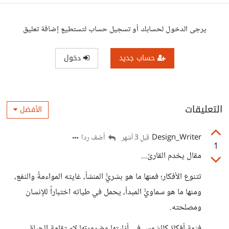
يرجى الدخول لحسابك أو تسجيل حساب لتستطيع إضافة تعليق
حساب جديد
دخول
التعليقات
الأفضل
Design_Writer
أضف ردا
قبل 3 أشهر
1
مقال يخدم القارئ...
تتنوع الأفكار؛ فمنها ما هو بشريُّ المنشأ، غايته المواءمةُ والنفع،
ومنها ما هو سماويُّ المبدأ، يحمل في طياته اختباراً للإنسان
ومصلحته.
فثمة أفكارٌ كالشمس في أزليتها وضرورتها لاستقامة الحياة،