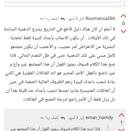
Roumaissa26b
أضف ردا
قبل 3 أشهر
0
لا أعلم ان كان هناك دليل قاطع في التاريخ يشرح الذهنية السائدة
في تلك الأوقات . أن يكون الانجاب بأعداد كثيرة فقط لحماية
البشرية من الانقراض أمر عجيب. و الأعجب أن يكون مجتمع
كامل مبني على تلك الذهنية حتى في ظل التقدم الحالي. فاذا
صح هذا الكلام فسوف يجوز القول أن هذا المجتمع غير واع و
غير ناضج بالفعل. الأمر المحير هو انه العائلات الفقيرة هي اللتي
عادة تنجب باعداد كبيرة رغم الظروف المالية الصعبة في حين
أن العائلات المتيسرة ماديا نجدها تنجب بأعداد جد قليلة هذا ان
دل يدل فقط أن الأمر راجع لدرجة النضج في العائلات
eman_hamdy
أضف ردا
قبل 3 أشهر
1
. فاذا صح هذا الكلام فسوف يجوز القول أن هذا المجتمع غير