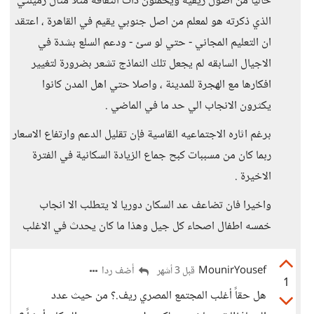
حاليا من اصول ريفيه ويحملون ذات الثقافه مثلا مثال زميلتي
الذي ذكرته هو لمعلم من اصل جنوبي يقيم في القاهرة ، اعتقد
ان التعليم المجاني - حتي لو سئ - ودعم السلع بشدة في
الاجيال السابقه لم يجعل تلك النماذج تشعر بضرورة لتغيير
افكارها مع الهجرة للمدينة ، واصلا حتي اهل المدن كانوا
يكثرون الانجاب الي حد ما في الماضي .
برغم اثاره الاجتماعيه القاسية فإن تقليل الدعم وارتفاع الاسعار
ربما كان من مسببات كبح جماع الزيادة السكانية في الفترة
الاخيرة .
واخيرا فان تضاعف عد السكان دوريا لا يتطلب الا انجاب
خمسه اطفال اصحاء كل جيل وهذا ما كان يحدث في الاغلب
MounirYousef
أضف ردا
قبل 3 أشهر
1
هل حقاً أغلب المجتمع المصري ريف.؟ من حيث عدد