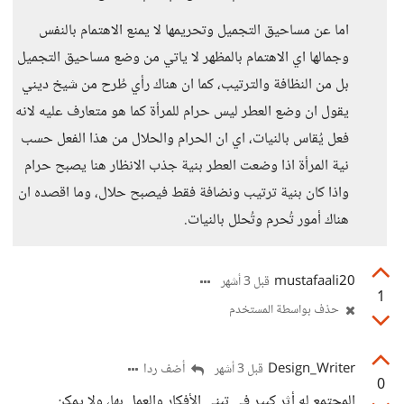
اما عن مساحيق التجميل وتحريمها لا يمنع الاهتمام بالنفس
وجمالها اي الاهتمام بالمظهر لا ياتي من وضع مساحيق التجميل
بل من النظافة والترتيب، كما ان هناك رأي طُرح من شيخ ديني
يقول ان وضع العطر ليس حرام للمرأة كما هو متعارف عليه لانه
فعل يُقاس بالنيات، اي ان الحرام والحلال من هذا الفعل حسب
نية المرأة اذا وضعت العطر بنية جذب الانظار هنا يصبح حرام
واذا كان بنية ترتيب ونضافة فقط فيصبح حلال، وما اقصده ان
هناك أمور تُحرم وتُحلل بالنيات.
mustafaali20
قبل 3 أشهر
1
حذف بواسطة المستخدم
Design_Writer
أضف ردا
قبل 3 أشهر
0
المجتمع له أثر كبير في تبني الأفكار والعمل بها، ولا يمكن