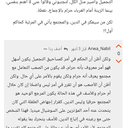
التجميل وأصير مثل الكل، لتجنبوني وقالوا عني لا أهتم بنفسي،
بينما الزينة أمام الغرباء حرام بالإجماع، نقطة.
لكن من سيفكر في الدين، والمجتمع يأتي في المرتبة كحاكم
أول؟!
Arwa_Nabil
أضف ردا
قبل 3 أشهر
0
ولكن أظن أن الحكم في أمر كمساحيق التجميل يكون أسهل
فهو أمر معروف بأنه حرام، قد يكون من الصعب التعامل مع
مجتمع يعرف أنه حرام ولكن يقوم بالأمر على أي حال. ولكن
أظن أن الأصعب هو أن تقرر في أمر ليس واضحًا إن كان حلال
أم حرام وللأسف في هذه الحالة يكون المرجع الوحيد هو
المجتمع حرفيًا وليس الدين، كقرار إجهاض الطفلة التي كان
يتحدث عنه أحد المؤثرين على السوشيال ميديا. فهذا الشخص
حتى مع رغبته في إتباع الدين، للأسف يتحرك بما يقوله
المجتمع، لأن الأمر أصبح أشبه بحالة على المجتمع كله تقرير ما