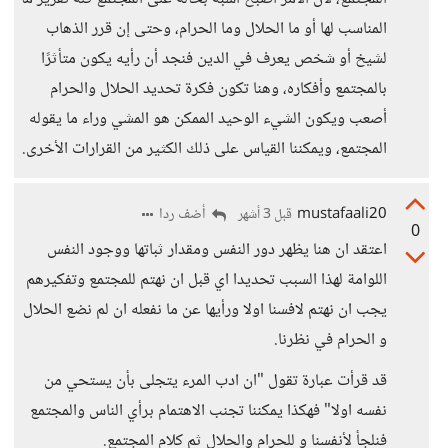
المناسب لها أو ما الحلال وما الحرام، وحتى إن قرر الذهاب
لشيخ أو شخص يعرف في الدين فنجد أن رأيه يكون متأثرًا
بالمجتمع وأفكاره، وهنا تكون فكرة تحديد الحلال والحرام
أصعب ويكون الشيء الوحيد الممكن هو المشي وراء ما يقوله
المجتمع، ويمكننا القياس على ذلك الكثير من القرارات الأخرى.
mustafaali20
أضف ردا
قبل 3 أشهر
0
اعتقد ان هنا يظهر دور النفس ومقدار ثباتها ووجود النفس
اللوامة لهذا السبب تحديدا اي قبل ان نهتم للمجتمع وتفكيرهم
يجب ان نهتم لافسنا اولا ورأيها عن ما نفعله ان لم نضع الحلال
و الحرام في نظرنا.
قد قرأت عبارة تقول "ان ادب المرء يتجلى بأن يستحي من
نفسه اولا" فهكذا يمكننا تجنب الاهتمام برأي الناس والمجتمع
فنلجأ لأنفسنا و للحرام والحلال ثم كلام المجتمع.