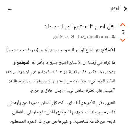
أفكار
هل اصبح "المجتمع" دينا جديدا؟
5
Laz_abdulhamid
قبل 3 أشهر
الاسلام
: هو اتباع اوامر الله و تجنب نواهيه. (تعريف جد موجز)
ما نراه في زمننا ان الانسان اصبح يتبع ما يأمر به
المجتمع
و
يتجنب ما عكس ذلك، لغاية يراها ذات قيمة و هي ان يرضى عنه
الفكر الجماعي و محيطه من البشر. و معيار قراراته و تصرفاته:
"عيب، عار، نظرة الناس لي..."، بدل حلال و حرام.
الغريب في الأمر هو أنك لو سألت كل انسان منفردا عن رأيه في
ذلك، سيجيبك انه لا يهتم
للمجتمع
؛ افعل ما يحلو لي ، افعالي
نابعة عن قناعة شخصية، و غيرها من عبارات التفرد المصطنع.