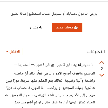
يرجى الدخول لحسابك أو تسجيل حساب لتستطيع إضافة تعليق
حساب جديد
دخول
التعليقات
الأفضل
raghd_agaafar
أضف ردا
قبل 3 أشهر
قبل 3 أشهر
2
المجتمع والعُرف أصبح الآمر والناهي فعلًا. ذلك أنّ سلطته
واضحة وآنية ونتيجة أفعالك يتم الحكم عليها سريعًا. فورًا تبين
نتائجها. يقبلك المجتمع أو يرفضك. أمّا الدين، فالحساب ظاهريًا
مؤجل إلى الآخرة، جنة ونار. نأخذ الزينة ومساحيق التجميل عند
النساء كمثال كونها أول ما خطر ببالي، لو لم أضع مساحيق