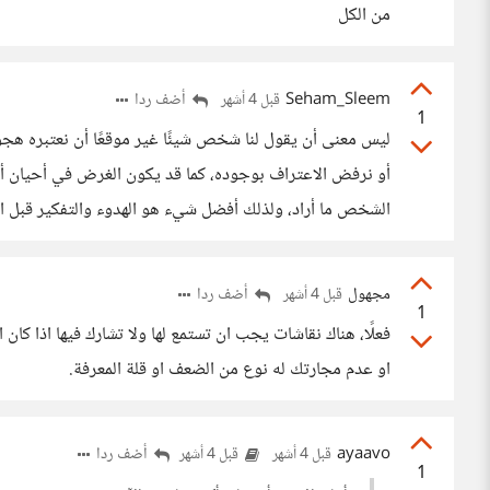
من الكل
Seham_Sleem
أضف ردا
قبل 4 أشهر
1
ليس معنى أن يقول لنا شخص شيئًا غير موقعًا أن نعتبره هجومًا
أو نرفض الاعتراف بوجوده، كما قد يكون الغرض في أحيان أخرى ه
الشخص ما أراد، ولذلك أفضل شيء هو الهدوء والتفكير قبل الر
مجهول
أضف ردا
قبل 4 أشهر
1
فعلًا، هناك نقاشات يجب ان تستمع لها ولا تشارك فيها اذا كا
او عدم مجارتك له نوع من الضعف او قلة المعرفة.
ayaavo
أضف ردا
قبل 4 أشهر
قبل 4 أشهر
1