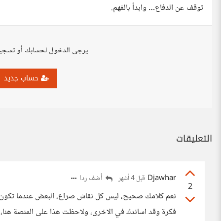
توقف عن الدفاع… وابدأ بالفهم.
يرجى الدخول لحسابك أو تسجي
حساب جديد
التعليقات
Djawhar
أضف ردا
قبل 4 أشهر
2
نعم كلامك صحيح، ليس كل نقاش صراع، البعض عندما تكون و
فكرة وقد اساندك في الاخرى، ولاحظت هذا على المنصة هنا، ال