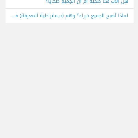
هل الأب هنا ضحية أم أن الجميع ضحايا؟
لماذا أصبح الجميع خبراء؟ وهم (ديمقراطية المعرفة) في عصر الخوارزميات