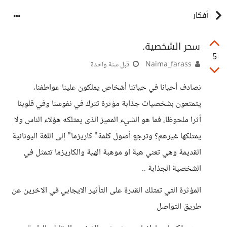
أفكار
سحر الشخصية.
5
Naima_farass
قبل سنة واحدة
نصادف أحيانا في حياتنا أشخاص يملكون علينا عواطفنا،
يتمتعون بشخصيات جذابة مؤثرة تترك في نفوسنا وفي قلوبنا
أثرا ملحوظا، فما هو الشيء المميز الذى يمتلكه هؤلاء الناس ولا
يمتلكها غيرهم؟ وترجع أصول كلمة" كاريزما" إلى اللغة اليونانية
القديمة وهي تعني هبة او موهبة الهية والكاريزما تتمثل في
الشخصية الجذابة ..
المؤثرة التي تمتلك القدرة على التأثير الايجابي في الاخرين عن
طريق التواصل