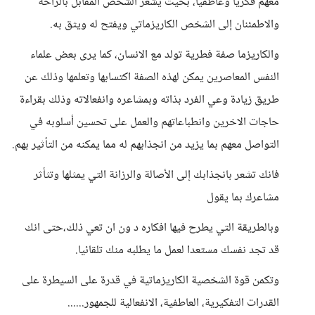
معهم فكريا وعاطفيا، بحيث يشعر الشخص المقابل بالراحة
والاطمئنان إلى الشخص الكاريزماتي ويفتح له ويثق به.
والكاريزما صفة فطرية تولد مع الانسان، كما يرى بعض علماء
النفس المعاصرين يمكن لهذه الصفة اكتسابها وتعلمها وذلك عن
طريق زيادة وعي الفرد بذاته وبمشاعره وانفعالاته وذلك بقراءة
حاجات الاخرين وانطباعاتهم والعمل على تحسين أسلوبه في
التواصل معهم بما يزيد من انجذابهم له مما يمكنه من التأثير بهم.
فانك تشعر بانجذابك إلى الأصالة والرزانة التي يمثلها وتثأثر
مشاعرك بما يقول
وبالطريقة التي يطرح فيها افكاره د ون ان تعي ذلك،حتى انك
قد تجد نفسك مستعدا لعمل ما يطلبه منك تلقائيا.
وتكمن قوة الشخصية الكاريزماتية في قدرة على السيطرة على
القدرات التفكيرية، العاطفية، الانفعالية للجمهور......