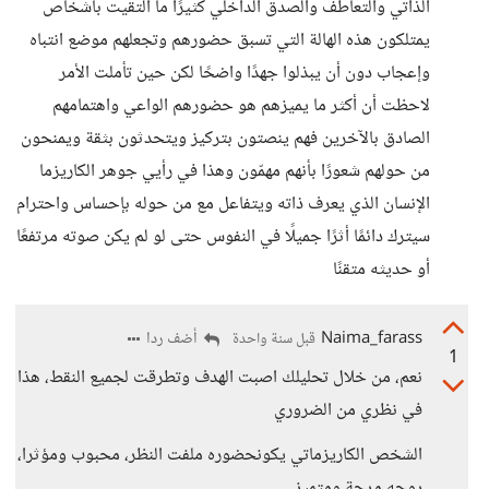
الذاتي والتعاطف والصدق الداخلي كثيرًا ما التقيت بأشخاص
يمتلكون هذه الهالة التي تسبق حضورهم وتجعلهم موضع انتباه
وإعجاب دون أن يبذلوا جهدًا واضحًا لكن حين تأملت الأمر
لاحظت أن أكثر ما يميزهم هو حضورهم الواعي واهتمامهم
الصادق بالآخرين فهم ينصتون بتركيز ويتحدثون بثقة ويمنحون
من حولهم شعورًا بأنهم مهمّون وهذا في رأيي جوهر الكاريزما
الإنسان الذي يعرف ذاته ويتفاعل مع من حوله بإحساس واحترام
سيترك دائمًا أثرًا جميلًا في النفوس حتى لو لم يكن صوته مرتفعًا
أو حديثه متقنًا
Naima_farass
أضف ردا
قبل سنة واحدة
1
نعم، من خلال تحليلك اصبت الهدف وتطرقت لجميع النقط، هذا
في نظري من الضروري
الشخص الكاريزماتي يكونحضوره ملفت النظر، محبوب ومؤثرا،
روحه مرحة ومتميز