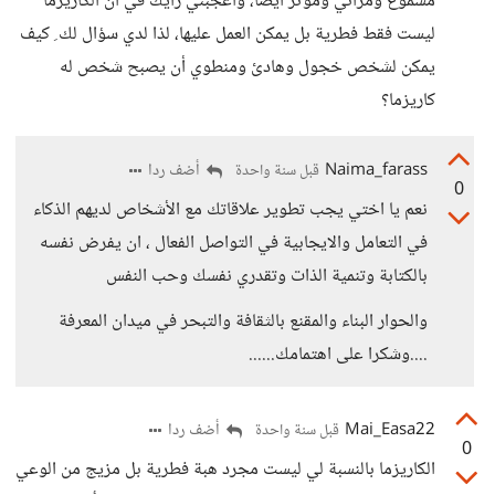
مسموع ومرائي ومؤثر أيضا، وأعجبني رأيك في أن الكاريزما
ليست فقط فطرية بل يمكن العمل عليها، لذا لدي سؤال لك ِ كيف
يمكن لشخص خجول وهادئ ومنطوي أن يصبح شخص له
كاريزما؟
Naima_farass
أضف ردا
قبل سنة واحدة
0
نعم يا اختي يجب تطوير علاقاتك مع الأشخاص لديهم الذكاء
في التعامل والايجابية في التواصل الفعال ، ان يفرض نفسه
بالكتابة وتنمية الذات وتقدري نفسك وحب النفس
والحوار البناء والمقنع بالثقافة والتبحر في ميدان المعرفة
....وشكرا على اهتمامك......
Mai_Easa22
أضف ردا
قبل سنة واحدة
0
الكاريزما بالنسبة لي ليست مجرد هبة فطرية بل مزيج من الوعي