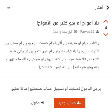
أفكار
بلا أمواج أم هو كثير من الأمواج!
4
Fawaz22
قبل سنة واحدة
والناس نيام او متيقظون أقوياء ام ضعفاء موجودين ام مفقودين
اذكياء ام ليسوا باذكياء متدينين ام غير متدينين لن يأتي هذه
الشخص فلا شخصية له ولكنه سيؤثر او سيكون ذلك ما ستهرب
منه وهو شبه الحل او انه ليس إلا مُشكل!
يرجى الدخول لحسابك أو تسجيل حساب لتستطيع إضافة تعليق
حساب جديد
دخول