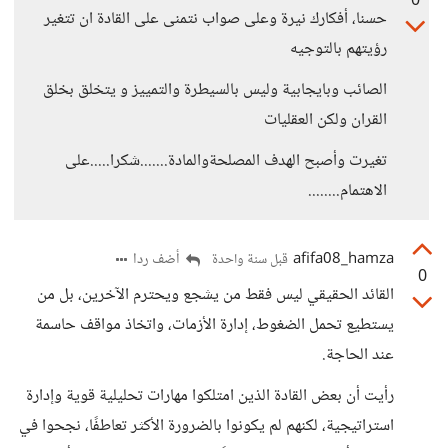
0
حسنا، أفكارك نيرة وعلى صواب نتمنى على القادة ان تتغير
رؤيتهم بالتوجيه
الصائب وبايجابية وليس بالسيطرة والتمييز و يتخلق بخلق
القران ولكن العقليات
تغيرت وأصبح الهدف المصلحةوالمادة.......شكرا.....على
الاهتمام........
afifa08_hamza
أضف ردا
قبل سنة واحدة
0
القائد الحقيقي ليس فقط من يشجع ويحترم الآخرين، بل من
يستطيع تحمل الضغوط، إدارة الأزمات، واتخاذ مواقف حاسمة
عند الحاجة.
رأيت أن بعض القادة الذين امتلكوا مهارات تحليلية قوية وإدارة
استراتيجية، لكنهم لم يكونوا بالضرورة الأكثر تعاطفًا، نجحوا في