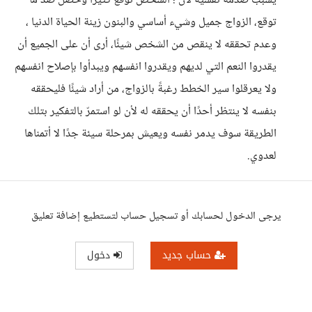
يسبب صدمة نفسية لأن ؛ الشخص توقع كثيرًا وحصل ضد ما
توقع، الزواج جميل وشيء أساسي والبنون زينة الحياة الدنيا ،
وعدم تحققه لا ينقص من الشخص شيئًا، أرى أن على الجميع أن
يقدروا النعم التي لديهم ويقدروا انفسهم ويبدأوا بإصلاح انفسهم
ولا يعرقلوا سير الخطط رغبةً بالزواج، من أراد شيئًا فليحققه
بنفسه لا ينتظر أحدًا أن يحققه له لأن لو استمرّ بالتفكير بتلك
الطريقة سوف يدمر نفسه ويعيش بمرحلة سيئة جدًا لا أتمناها
لعدوي.
يرجى الدخول لحسابك أو تسجيل حساب لتستطيع إضافة تعليق
حساب جديد
دخول