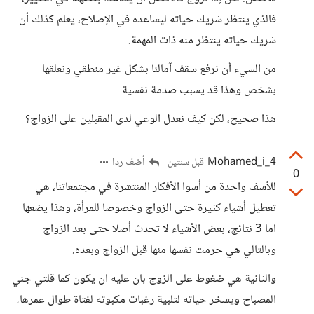
فالذي ينتظر شريك حياته ليساعده في الإصلاح، يعلم كذلك أن
شريك حياته ينتظر منه ذات المهمة.
من السيء أن نرفع سقف آمالنا بشكل غير منطقي ونعلقها
بشخص وهذا قد يسبب صدمة نفسية
هذا صحيح، لكن كيف نعدل الوعي لدى المقبلين على الزواج؟
Mohamed_i_4
أضف ردا
قبل سنتين
0
للأسف واحدة من أسوا الأفكار المنتشرة في مجتمعاتنا، هي
تعطيل أشياء كثيرة حتى الزواج وخصوصا للمرأة، وهذا يضعها
اما 3 نتائج، بعض الأشياء لا تحدث أصلا حتى بعد الزواج
وبالتالي هي حرمت نفسها منها قبل الزواج وبعده.
والثانية هي ضغوط على الزوج بان عليه ان يكون كما قلتي جني
المصباح ويسخر حياته لتلبية رغبات مكبوته لفتاة طوال عمرها،