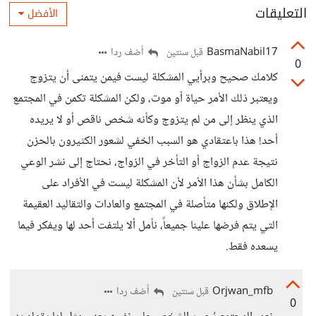
التعليقات
الأفضل
BasmaNabil17
أضف ردا
قبل سنتين
0
كلامك صحيح وبرأيي المشكلة ليست فيمن يتمنى أن يتزوج
ويعتبر ذلك الأمر حياة أو موت، ولكن المشكلة تكمن في المجتمع
الذي ينظر إلى من لم يتزوج وكأنه شخص ناقص أو لا يريده
أحد! هذا باعتقادي هو السبب الخفي لشعور الكثيرون بالحزن
نتيجة عدم الزواج أو التأخر في الزواج، نحتاج إلى نشر الوعي
الكامل بشأن هذا الأمر لأن المشكلة ليست في الأفراد على
الإطلاق ولكنها متأصلة في المجتمع والعادات والتقاليد العقيمة
التي يتم فرضها علينا جميعاً، نأمل ألا يلتفت أحد لها ويفكر فيما
يسعده فقط.
Orjwan_mfb
أضف ردا
قبل سنتين
0