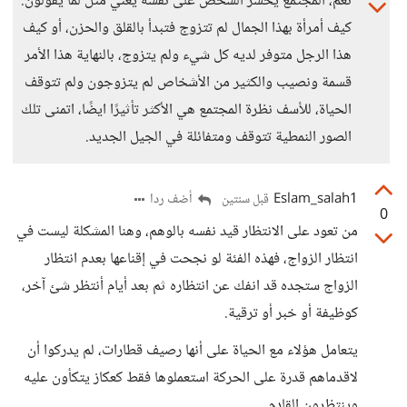
نعم، المجتمع يُحسر الشخص على نفسه يعني مثل لما يقولون:
كيف أمرأة بهذا الجمال لم تتزوج فتبدأ بالقلق والحزن، أو كيف
هذا الرجل متوفر لديه كل شيء ولم يتزوج، بالنهاية هذا الأمر
قسمة ونصيب والكثير من الأشخاص لم يتزوجون ولم تتوقف
الحياة، للأسف نظرة المجتمع هي الأكثر تأثيرًا ايضًا، اتمنى تلك
الصور النمطية تتوقف ومتفائلة في الجيل الجديد.
Eslam_salah1
أضف ردا
قبل سنتين
0
من تعود على الانتظار قيد نفسه بالوهم، وهنا المشكلة ليست في
انتظار الزواج، فهذه الفئة لو نجحت في إقناعها بعدم انتظار
الزواج ستجده قد انفك عن انتظاره ثم بعد أيام أنتظر شئ آخر،
كوظيفة أو خبر أو ترقية.
يتعامل هؤلاء مع الحياة على أنها رصيف قطارات، لم يدركوا أن
لاقدماهم قدرة على الحركة استعملوها فقط كعكاز يتكأون عليه
وينتظرون القادم.