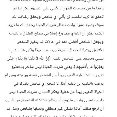
كل الأماني والأحلام ، للأسف تلك صورة نمطية الأغلب اتخذها
وهذا ما من مسببات الحزن والأسى على أنفسهم، لكن إذا لم
تحقق ما تريد لنفسك لن يأتي اي شخص ويحقق رغباتك لك
سوف يضيع عمرك وانت تنتظر شريك الحياة يحقق لك ما تريد.
الكثير يظن أن الزواج مشروع إصلاحي يصلح العقول والقلوب
ويجعل الشخص أفضل، نعم في حالات قد يتغير الشخص
للأفضل ويترك الخصال السيئة ويصبح سعيدًا ولكن هذا الشيء
نسبي ويعتمد على الشخص نفسه (إِنَّ اللّهَ لاَ يُغَيِّرُ مَا بِقَوْمٍ حَتَّى
يُغَيِّرُواْ مَا بِأَنْفُسِهِمْ )، يعني شريك الحياة ليس ساحر يستطيع
تغيير ما انت عليه التغيير يبدأ من الشخص نفسه ورغبته ومن لم
يرغب بالتغيير لن يتغير أبدًا، لا تنتظر اي شخص يغيرك في
الحياة التغيير يبدأ من عقلية وفكر الأنسان، شريك الحياة ليس
طبيب نفسي وليس ملزوم بأن يعالج مشاكلك النفسية. من السيء
أن نرفع سقف آمالنا بشكل غير منطقي ونعلقها بشخص وهذا قد