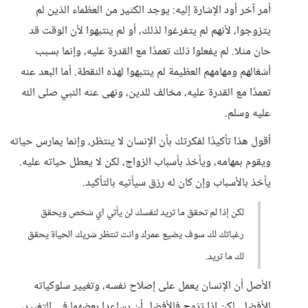
أمر آخر أود الإشارة إليه: يوجد الكثير من العظماء الذين لم
يتزوجوا، لأنهم لم يتفرغوا لذلك، أو لم ينتبهوا لأن الوقت قد
حان مثلا. لم يفعلوا ذلك تعمدًا مع القدرة عليه، وإنما بسبب
أشغالهم ومهامهم العظيمة لم ينتبهوا لهذه النقطة. أما البعد عنه
تعمدًا مع القدرة عليه، مخالف للدين، ونهى عنه النبي صلى الله
عليه وسلم.
أقول هذا تأكيدًا لفكرتك بأن الإنسان لا ينتظر، وإنما يمارس حياته
ويقوم بمهامه، ويأخذ بأسباب الزواج، لكن لا يعطل حياته عليه.
يأخذ بالأسباب وإن كان له رزق سيأتيه بالتأكيد.
لكن إذا لم تحقق ما تريد لنفسك لن يأتي اي شخص ويحقق
رغباتك لك سوف يضيع عمرك وانت تنتظر شريك الحياة يحقق
لك ما تريد.
الأصل أن الإنسان يعمل على إصلاح نفسه، وتغيير سلوكياته
للأفضل. لكن إذا تزوج فالأفضل أن يساعدا بعضهما في التغيير،