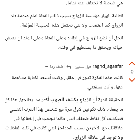
هي ضحية لا تختلف عنه تماما،
الثالثة انهيار مؤسسة الزواج بسبب ذلك، الفتاة امام صدمة فلا
الزواج كما اعتقدت ولا هي تحتمل هذه الحقيقة المؤلمة.
الحل أن نضع الزواج في إطاره وعلى الفتاة وعلى الولد ان يعيش
حياته ويحقق ما يستطيع في وقته.
raghd_agaafar
أضف ردا
قبل سنتين
0
كانت هذه الفكرة تدور في عقلي وكنت أستعد لكتابة مساهمة
عنها، وأنتِ سبقتِني.
الحقيقة المرة أن الزواج
يكشف العيوب
أكثر مما يعالجها. هذا كل
ما يفعله. لأنكِ تكونين لأول مرة مع شخص بهذا القرب النفسي
فتتكشف كل نقاط ضعفك التي طالما نجحتِ في إخفائها في
علاقاتك مع الآخرين بسبب الحواجز التي كانت في تلك العلاقات
ولا توجد في علاقة الزواج.