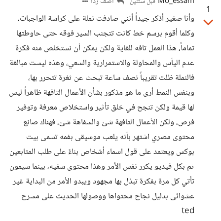
Mo_essam
أضف ردا
قبل سنتين
1
وأنا صغير أذكر جيداً أنني صادفت نملة على كراسة الواجبات،
وكلما أقوم برسم خط كانت تتجنب السير فوقه حتى حاوطتها
تماماً، هذا العمل تافه للغاية ولكن يمكن أن نستخلص منه فكرة
عدم اليأس والمحاولة والاستمرارية والسعي، وهذه ليست مبالغة
فالنملة ظلت تقريباً نصف ساعة تبحث عن ثغرة تتحرر بها،
وبنفس النمط أرى ما هو مذكور بشأن الأعمال التافهة ظاهراً ليس
لها قيمة ولكن تنجح في خلق تأثير واستخلاص معرفة وتوفير
فرص، ولكن الأعمال التافهة شئ والسفاهة شئ، فهناك صانع
محتوى مصري اشتهر بأنه يلعب موسيقى بفمه تسمى بيت
بوكس ويعتمد على قول اسماء أشخاص بناءً على طلب المتابعين
ثم بكل فيديو يكرر نفس الأمر وهذا محتوى سفيه، بينما سيمون
تأتي كل مرة بفكرة تبذل بها مجهود ويبدو الأمر من البداية غير
عشوائى بدليل نجاح محتواها ووصولها الحديث على مسرح
ted