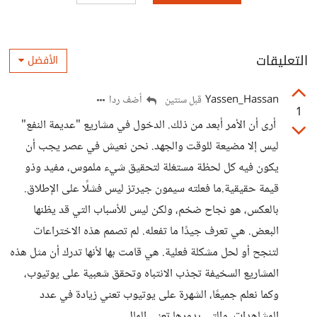
التعليقات
الأفضل
Yassen_Hassan
أضف ردا
قبل سنتين
1
أرى أن الأمر أبعد من ذلك. الدخول في مشاريع "عديمة النفع"
ليس إلا مضيعة للوقت والجهد. نحن نعيش في عصر يجب أن
يكون فيه كل لحظة مستغلة لتحقيق شيء ملموس، مفيد وذو
قيمة حقيقية.ما فعلته سيمون جيرتز ليس فشلًا على الإطلاق.
بالعكس، هو نجاح ضخم، ولكن ليس للأسباب التي قد يظنها
البعض. هي تعرف جيدًا ما تفعله. لم تصمم هذه الاختراعات
لتنجح أو لحل مشكلة فعلية. هي قامت بها لأنها تدرك أن مثل هذه
المشاريع السخيفة تجذب الانتباه وتحقق شعبية على يوتيوب،
وكما نعلم جميعًا، الشهرة على يوتيوب تعني زيادة في عدد
المشاهدات، والتي بدورها تعني المال.