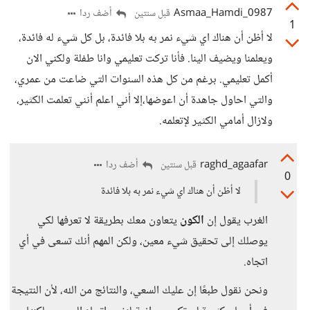
Asmaa_Hamdi_0987
أضف ردا
قبل سنتين
1
لا أظن أن هناك اي شيء نمر به بلا فائدة، بل كل شيء له فائدة،
ويعلمنا ويضيف الينا. فأنا تركت تعليمي وانا طفلة ولكني الان
أكمل تعليمي. برغم من كل هذه السنوات التي ضاعت من عمري،
والتي احاول جاهدة أن اعوضها،إلا أني اعلم أنني تعلمت الكثير،
ولازال أمامي الكثير لإتعلمه.
raghd_agaafar
أضف ردا
قبل سنتين
0
لا أظن أن هناك اي شيء نمر به بلا فائدة
الغرب يقول إن
الكون
يتعاون معك بطريقة لا تعرفها لكي
يوصلك إلى تحقيق شيء معين، ولكن المهم أنك تسعى في أي
اتجاه.
ونحن نقول طبعًا إن عليك السعي، والنتائج من الله، لأن النتيجة