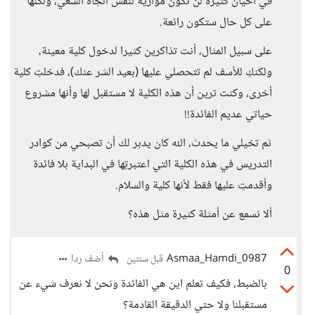
في أحيان كثيرة لن تكون موازية لنفس اتجاه السعي، ولكنها
على كل حال ستكون رائعة.
على سبيل المثال، أنت تذاكرين كثيرا لدخول كلية معينة،
ولكنكِ للأسف لم تتحصلي عليها (بعيد الشر عنك)، فدخلتِ كلية
أخرى، وكنت ترين أن هذه الكلية لا مستقبل لها وأنها مشروع
حياتي عديم الفائدة!!
ثم تخيلي ما يحدث، الله كان يدبر لك أن تصبحي من كوادر
التدريس في هذه الكلية التي اعتبرتِها في البداية بلا فائدة
وأقدمتِ عليها فقط لأنها كلية والسلام.
ألا نسمع عن أمثلة كثيرة مثل هذه؟
Asmaa_Hamdi_0987
أضف ردا
قبل سنتين
0
بالضبط، فكيف تعلم اين هي الفائدة ونحن لا نعرف شيء عن
مستقبلنا ولا حتي الدقيقة القادمة؟