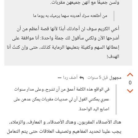
ولسن جميعًا مع أنهن جميعهن مقربات.
من أطلعته سرك أهديته سهما يرميك به يوما ما
أخي الكريم سوف لن أجادلك أبدًا لأنها قصة أعظم من أن
أشرحها الآن ولكني سأقول لك جملةً واحدة: أنا موافقة على
إعطائها السهم وكفيلة بتعليمها الرماية كذلك، حتى وإن كنتُ أنا
الهدف!
مجهول
أضف ردا
قبل 5 سنوات
0
في الواقع هذه الكلمة أعمق من أن تشرح، وعلى مدار سنوات
عمري يمكنني القول أن لي صديبات مقربات يمكن عدهن على
اصابع اليد الواحدة.
هناك الأصدقاء المقربون، وهناك الأصدقاء، و المعارف، والزملاء،
يجب علينا تحديد المفاهيم وتصنيف العلاقات حتى يتم التعامل