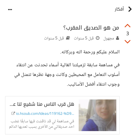
أفكار
من هو الصديق المقرب؟
3
مجهول
قبل 5 سنوات
قبل 5 سنوات
السلام عليكم ورحمة الله وبركاته.
في مساهمة سابقة لزميلتنا الغالية أسماء تحدثت عن انتقاء
أسلوب التعامل مع المحيطين وكانت وجهة نظرها تتمثل في
وجوب انتقاء أفضل الأساليب.
هل قرب الناس منا شفيع لنا على عدم انتقاء أسلوبنا وألفاظنا في الحديث؟ - حسوب I/O
io.hsoub.com/Ideas/119162-%D9...
في مساهمة لي قد ناقشت فيها سابقًا غضب
احد صديقاتي من الأخرى بسبب تعديها الدائم
على