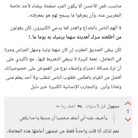
مناسب، فمن الأحسن ألا يكون المرء صفحة بيضاء لأحد خاصة
المقربين منه، وأن يعرفوا ما يسمح لهم هو بمعرفته..
لا أتهم الناس بالخداع والغدر كما يدعي الكثيرون، لكن يقولون
من أطلعته سرك أهديته سهما يرميك به يوما ما..!
لكن يبقى الصديق المقرب إن كان شهما ولينا وسهل المراس ومرنا
في التعامل.. نعمة كبيرة لا ينبغي التفريط فيها.. مع تأكيدي على
أنّ ترك مسافة احترام وإضفاء نوع من الغموض على خصوصياتك
أفضل من القيام بالعكس، فقلوب الناس تتقلب ولا أحد يعلم متى
ولماذا وأين.. والتجارب الإنسانية الكثيرة خير دليل
مجهول
أضف ردا
قبل 5 سنوات
1
وأضيف عليه أني أعتقد شخصيا أن صديقا واحدا يكفي
نعم لذلك أنا قلت واحدةً فقط من ضمنهن أعاملها هذه المعاملة،