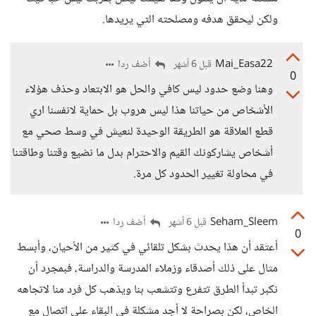
ولكن ليحقق هدفه ومصلحته التي يريدها.
Mai_Easa22
أضف ردا
قبل 6 أشهر
0
وهنا وضع حدود ليس كافي والحل هو الابتعاد وحذف هؤلاء
الأشخاص من حياتنا هذا ليس هروب بل حماية لانفسنا اري
قطع العلاقة هو الطريقة الوحيدة لنعيش في وسط صحي مع
أشخاص يشاركونك القيم والاحترام بدل ما نضيع وقتنا وطاقتنا
في محاولة تغيير الحدود كل مرة.
Seham_Sleem
أضف ردا
قبل 6 أشهر
0
أعتقد أن هذا يحدث بشكل تلقائي في كثير من الأحيان، وأبسط
مثال على ذلك أصدقاء وزملاء المدرسة والدراسة، فبمجرد أن
نكبر تبدأ الطرق تتفرع وتتشعب بنا ويذهب كل فرد منا لاتجاهه
الخاص، لكن بصراحة لا أجد مشكلة في البقاء على اتصال مع