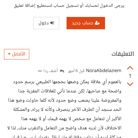
يرجى الدخول لحسابك أو تسجيل حساب لتستطيع إضافة تعليق
حساب جديد
دخول
التعليقات
الأفضل
NoraAbdelaziem
أضف ردا
قبل 6 أشهر
1
بالعموم أي علاقة يمكن وضعها بحجمها الطبيعي برسم حدود
واضحة مع صاحبها، لكن عندما نأتي للعلاقات المقربة جدا
والمفروضة علينا يصعب وضع حدود لأنه كلما حاولت وضع هذا
الحد سنجد أن الطرف الآخر يتصرف وكأنه لا يراه، والمشكلة
الأكبر أن تتعامل مع شخص لا يهمه قيمك أو لا يهمه هذا
الاختلاف لأن لديه هدف واضح من التعامل والتقرب منك، لذا لا
مشكلة لديه أن يتلون وفقا لقيمك ليظل بقربك ليس حبا فيك