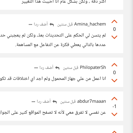
أكثر دقة ، ولكن بشكل عام أنا أحببت هذا التغيير
Amina_hachem
أضف ردا
قبل سنتين
0
لم يتسن لي الحكم على التحديثات بعدُ، ولكن لم يعجبني حد
عددها بالتالي يعطي فكرة عن التفاعل مع المساهمة.
PhilopaterSh
أضف ردا
قبل سنتين
0
انا اعمل من علي جهاز المحمول ولم اجد اي اختلافات قد تكو
abdur7maaan
أضف ردا
قبل سنتين
-1
عن نفسي لا تفرق معي لأنه لا تصفح المواقع كثير على الجوال