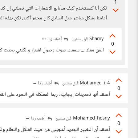
1
لكن أنا كمستخدم كيف سأتابع الاشعارات التي تصلني إن كنت
أمامنا بشكل مباشر مثل السابق كان محفز أكثر، لكن بهذه الط
Shamy
أضف ردا
قبل سنتين
0
اتفق معك ... سمعت صوت وصول اشعار و لكنني بحثت كثير
Mohamed_i_4
أضف ردا
قبل سنتين
0
أعتقد أنها تحديثات إيجابية، ربما المشكلة في التعود على ال
Mohamed_hosny
أضف ردا
قبل سنتين
0
أعتقد أن التغيير الجديد أعجبني من حيث الشكل والنظام ول