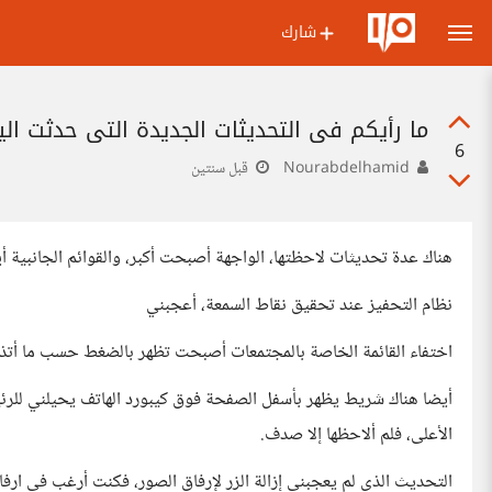
شارك
ما رأيكم في التحديثات الجديدة التي حدثت اليو
6
Nourabdelhamid
قبل سنتين
هناك عدة تحديثات لاحظتها، الواجهة أصبحت أكبر، والقوائم الجانبية أي
نظام التحفيز عند تحقيق نقاط السمعة، أعجبني
اختفاء القائمة الخاصة بالمجتمعات أصبحت تظهر بالضغط حسب ما أتذك
أيضا هناك شريط يظهر بأسفل الصفحة فوق كيبورد الهاتف يحيلني للرئيسي
الأعلى، فلم ألاحظها إلا صدف.
التحديث الذي لم يعجبني إزالة الزر لإرفاق الصور، فكنت أرغب في ارفا