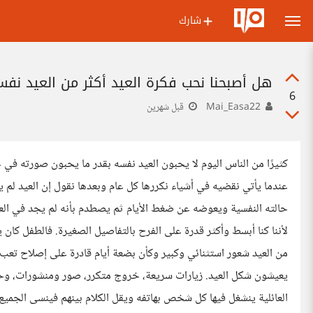
شارك
هل أصبحنا نحب فكرة العيد أكثر من العيد نفس
6
Mai_Easa22
قبل شهرين
كثيرًا من الناس اليوم لا يحبون العيد نفسه بقدر ما يحبون صورته في
عندما يأتي نقضيه في أشياء نكررها كل عام وبعدها نقول إن العيد لم ي
حالته النفسية ويعوضه عن ضغط الأيام ثم يصطدم بأنه لم يجد في ال
لأننا كنا أبسط وأكثر قدرة على الفرح بالتفاصيل الصغيرة. فالطفل كا
من العيد شعور استثنائي وكبير وكأن بضعة أيام قادرة على إصلاح تعب سن
يعيشون شكل العيد. زيارات سريعة، خروج متكرر، صور ومنشورات، وحد
العائلية ينشغل فيها كل شخص بهاتفه ويقل الكلام بينهم فينسى الجميع 