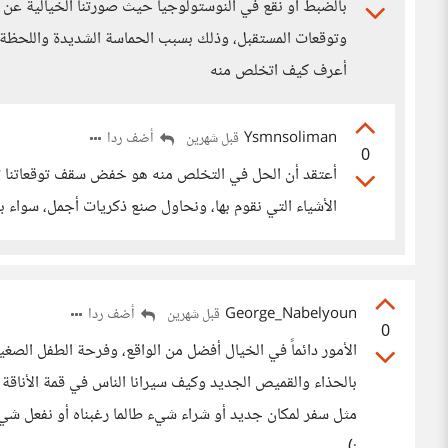
بالضبط أو نقع في النوستولوجيا حيث صورتنا الخيالية عن ا
وتوقعات المستقبل، وذلك بسبب الحماسة الشديدة واللحظة ال
أعرف كيف اتخلص منه
Ysmnsoliman
أضف ردا
قبل شهرين
0
أعتقد أن الحل في التخلص منه هو خفض سقف توقعاتنا تجا
الأشياء التي نقوم بها، ونحاول صنع ذكريات أجمل، سواء
George_Nabelyoun
أضف ردا
قبل شهرين
0
الأمور دائماً في الخيال أفضل من الواقع، وفرحة الطفل الصغير
بالحذاء والقميص الجديد وكيف سيرانا الناس في قمة الأناقة ف
مثل سفر لمكان جديد أو شراء شيء طالما رغبناه أو نفعل شيء
:)