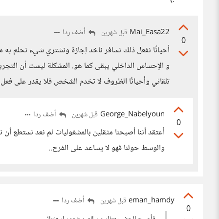
Mai_Easa22
أضف ردا
قبل شهرين
0
أحيانًا نفعل ذلك نسافر ناخد إجازة ونشتري شيء نحلم به 
و الإحساس الداخلي يبقى كما هو. المشكلة ليست أن التجرب
تلقائي وأحيانًا الظروف لا تخدم الشخص فلا يقدر على فعل م
George_Nabelyoun
أضف ردا
قبل شهرين
0
أعتقد أننا أصبحنا مثقلين بالمشغوليات لم نعد نستطع أن ن
والوسط حولنا فهو لا يساعد على الفرح..
eman_hamdy
أضف ردا
قبل شهرين
0