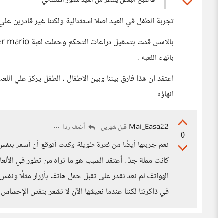
فأصبح البعض ينتظر من العيد شعور استثنائي
تجربة الطفل في العيد اصلا استثنائية ولكننا غير قادرين علي ا
بانهاء اللعبه .
اعتقد ان هذا فارق بيننا وبين الاطفال ، الطفل يركز علي ا
انهاؤه
Mai_Easa22
أضف ردا
قبل شهرين
0
نعم جربتها أيضًا من فترة طويلة وكنت أتوقع أن أشعر بنفس 
كانت مملة جدًا. أعتقد السبب هو ما نراه من تطور في الألعا
الهواتف لم نعد نقدر على تقبل حمل هاتف بأزرار مثلًا ونفس
في ذاكرتنا لكننا عندما نعيشها الآن لا نشعر بنفس الإحساس ل