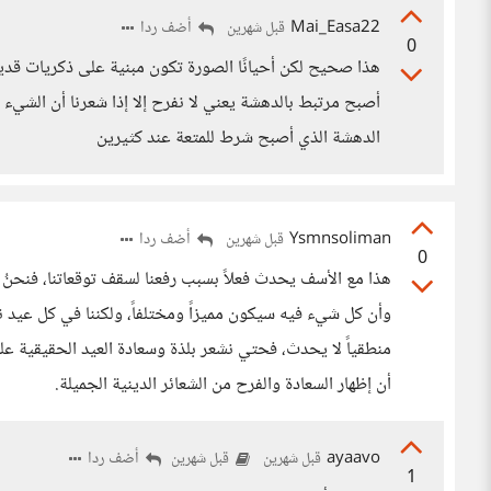
Mai_Easa22
أضف ردا
قبل شهرين
0
هذا صحيح لكن أحيانًا الصورة تكون مبنية على ذكريات قدي
أصبح مرتبط بالدهشة يعني لا نفرح إلا إذا شعرنا أن الشيء 
الدهشة الذي أصبح شرط للمتعة عند كثيرين
Ysmnsoliman
أضف ردا
قبل شهرين
0
هذا مع الأسف يحدث فعلاً بسبب رفعنا لسقف توقعاتنا، فنحنُ ن
وأن كل شيء فيه سيكون مميزاً ومختلفاً، ولكننا في كل عيد نف
منطقياً لا يحدث، فحتي نشعر بلذة وسعادة العيد الحقيقية علي
أن إظهار السعادة والفرح من الشعائر الدينية الجميلة.
ayaavo
أضف ردا
قبل شهرين
قبل شهرين
1