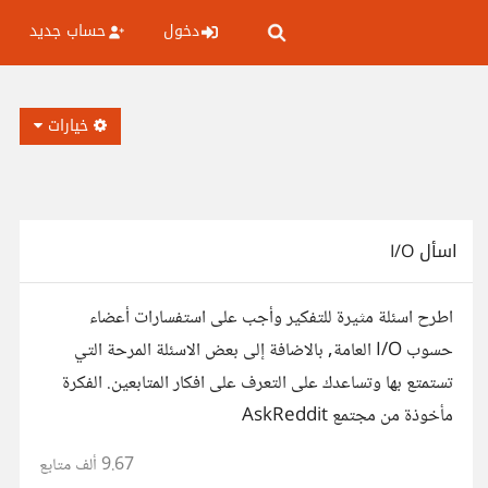
دخول
حساب جديد
خيارات
اسأل I/O
اطرح اسئلة مثيرة للتفكير وأجب على استفسارات أعضاء
حسوب I/O العامة, بالاضافة إلى بعض الاسئلة المرحة التي
تستمتع بها وتساعدك على التعرف على افكار المتابعين. الفكرة
مأخوذة من مجتمع AskReddit
9.67 ألف
متابع