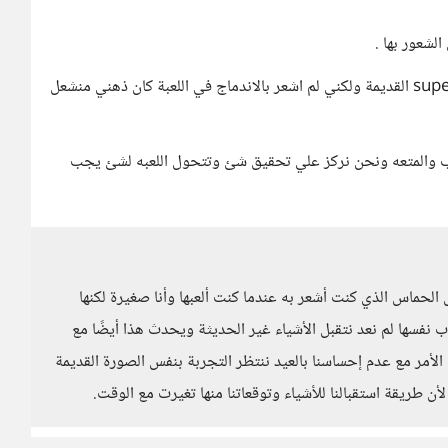
لشعور بها .
بالامس قمت بتشغيل دراعات التحكم وحملت لعبة super mario القديمة ولكني لم اشعر بالاندماج في اللعبة كان ذهني منشعل
للعب والمتعه ونحن نركز علي تحقيق شئ وتتحول اللعبه لشئ يجب
الحماس الذي كنت أشعر به عندما كنت ألعبها وأنا صغيرة لكنها
ب نفسها لم نعد نتقبل الأشياء غير الحديثة ويحدث هذا أيضًا مع
 الأمر مع عدم إحساسنا بالعيد ننتظر التجربة بنفس الصورة القديمة
أن طريقة استقبالنا للأشياء وتوقعاتنا منها تغيرت مع الوقت.