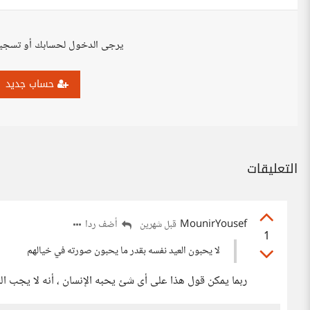
يرجى الدخول لحسابك أو تسجي
حساب جديد
التعليقات
MounirYousef
أضف ردا
قبل شهرين
1
لا يحبون العيد نفسه بقدر ما يحبون صورته في خيالهم
ربما يمكن قول هذا على أى شئ يحبه الإنسان ، أنه لا يجب ا